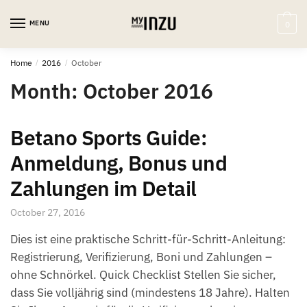
MENU
0
Home
/
2016
/
October
Month:
October 2016
Betano Sports Guide:
Anmeldung, Bonus und
Zahlungen im Detail
October 27, 2016
Dies ist eine praktische Schritt-für-Schritt-Anleitung:
Registrierung, Verifizierung, Boni und Zahlungen –
ohne Schnörkel. Quick Checklist Stellen Sie sicher,
dass Sie volljährig sind (mindestens 18 Jahre). Halten