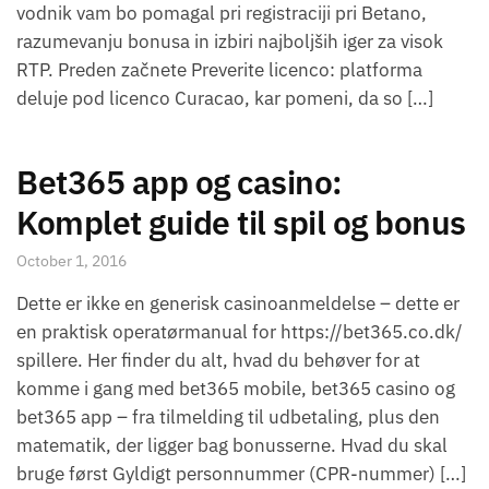
vodnik vam bo pomagal pri registraciji pri Betano,
razumevanju bonusa in izbiri najboljših iger za visok
RTP. Preden začnete Preverite licenco: platforma
deluje pod licenco Curacao, kar pomeni, da so […]
Bet365 app og casino:
Komplet guide til spil og bonus
October 1, 2016
Dette er ikke en generisk casinoanmeldelse – dette er
en praktisk operatørmanual for https://bet365.co.dk/
spillere. Her finder du alt, hvad du behøver for at
komme i gang med bet365 mobile, bet365 casino og
bet365 app – fra tilmelding til udbetaling, plus den
matematik, der ligger bag bonusserne. Hvad du skal
bruge først Gyldigt personnummer (CPR-nummer) […]