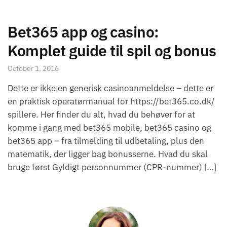
Bet365 app og casino:
Komplet guide til spil og bonus
October 1, 2016
Dette er ikke en generisk casinoanmeldelse – dette er
en praktisk operatørmanual for https://bet365.co.dk/
spillere. Her finder du alt, hvad du behøver for at
komme i gang med bet365 mobile, bet365 casino og
bet365 app – fra tilmelding til udbetaling, plus den
matematik, der ligger bag bonusserne. Hvad du skal
bruge først Gyldigt personnummer (CPR-nummer) […]