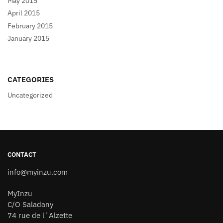
May 2015
April 2015
February 2015
January 2015
CATEGORIES
Uncategorized
CONTACT
info@myinzu.com
MyInzu
C/O Saladany
74 rue de l´Alzette