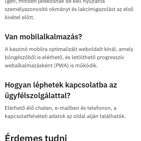
Igen, minden játékosnak be kell nyújtania
személyazonosító okmányt és lakcímigazolást az első
kivétel előtt.
Van mobilalkalmazás?
A kaszinó mobilra optimalizált weboldalt kínál, amely
böngészőből is elérhető, és letölthető progresszív
webalkalmazásként (PWA) is működik.
Hogyan léphetek kapcsolatba az
ügyfélszolgálattal?
Elérhető élő chaten, e-mailben és telefonon, a
kapcsolatfelvételi adatok az oldal alján találhatók.
Érdemes tudni