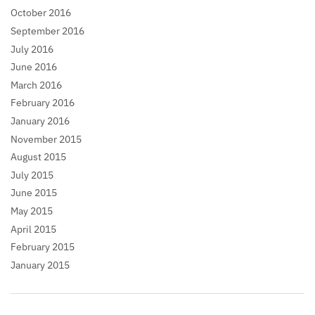
October 2016
September 2016
July 2016
June 2016
March 2016
February 2016
January 2016
November 2015
August 2015
July 2015
June 2015
May 2015
April 2015
February 2015
January 2015