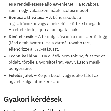
és a rendelkezésre álló egyenleget. Ha továbbra
sem megy, válasszon másik fizetési módot.
Bónusz aktiválása
– A bónuszkódot a
regisztrációkor vagy a befizetés előtt kell megadni.
Ha elfelejtette, írjon a támogatásnak.
Kivétel késik
– A feldolgozási idő a módszertől függ
(lásd a táblázatot). Ha a vártnál tovább tart,
ellenőrizze a KYC-státuszt.
Technikai hiba
– Ha a játék nem tölt be, frissítse az
oldalt, törölje a gyorsítótárat, vagy váltson másik
böngészőre.
Felelős játék
– Kérjen betéti vagy időkorlátot az
ügyfélszolgálaton keresztül.
Gyakori kérdések