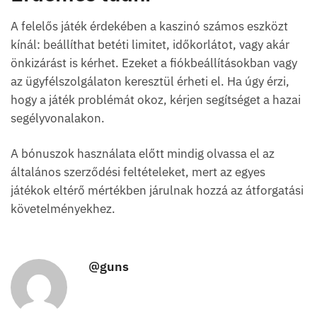
A felelős játék érdekében a kaszinó számos eszközt
kínál: beállíthat betéti limitet, időkorlátot, vagy akár
önkizárást is kérhet. Ezeket a fiókbeállításokban vagy
az ügyfélszolgálaton keresztül érheti el. Ha úgy érzi,
hogy a játék problémát okoz, kérjen segítséget a hazai
segélyvonalakon.
A bónuszok használata előtt mindig olvassa el az
általános szerződési feltételeket, mert az egyes
játékok eltérő mértékben járulnak hozzá az átforgatási
követelményekhez.
@guns