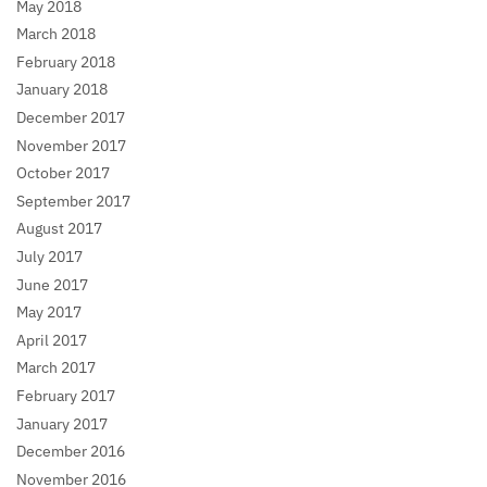
May 2018
March 2018
February 2018
January 2018
December 2017
November 2017
October 2017
September 2017
August 2017
July 2017
June 2017
May 2017
April 2017
March 2017
February 2017
January 2017
December 2016
November 2016