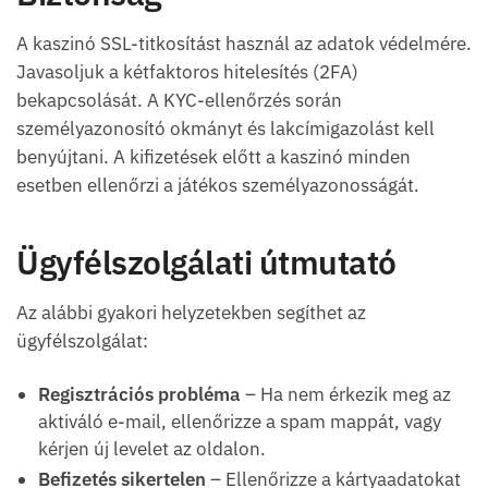
A kaszinó SSL-titkosítást használ az adatok védelmére.
Javasoljuk a kétfaktoros hitelesítés (2FA)
bekapcsolását. A KYC-ellenőrzés során
személyazonosító okmányt és lakcímigazolást kell
benyújtani. A kifizetések előtt a kaszinó minden
esetben ellenőrzi a játékos személyazonosságát.
Ügyfélszolgálati útmutató
Az alábbi gyakori helyzetekben segíthet az
ügyfélszolgálat:
Regisztrációs probléma
– Ha nem érkezik meg az
aktiváló e-mail, ellenőrizze a spam mappát, vagy
kérjen új levelet az oldalon.
Befizetés sikertelen
– Ellenőrizze a kártyaadatokat