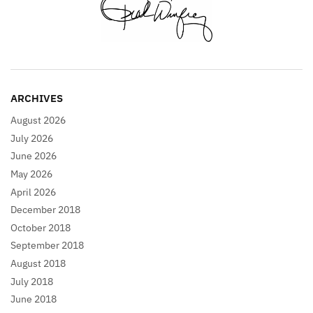
ARCHIVES
August 2026
July 2026
June 2026
May 2026
April 2026
December 2018
October 2018
September 2018
August 2018
July 2018
June 2018