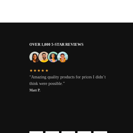
OVER 1,000 5-STAR REVIEWS
★★★★★
“Amazing quality products for prices I didn’t
think were possible.”
Matt P.