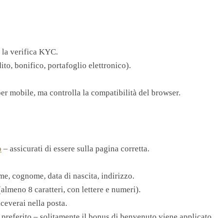
 la verifica KYC.
to, bonifico, portafoglio elettronico).
per mobile, ma controlla la compatibilità del browser.
o
– assicurati di essere sulla pagina corretta.
me, cognome, data di nascita, indirizzo.
lmeno 8 caratteri, con lettere e numeri).
iceverai nella posta.
 preferito – solitamente il bonus di benvenuto viene applicato