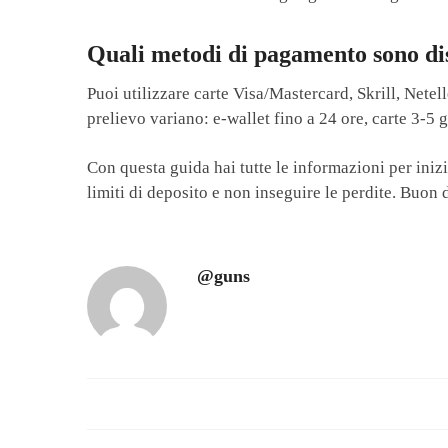
Quali metodi di pagamento sono di
Puoi utilizzare carte Visa/Mastercard, Skrill, Netel
prelievo variano: e-wallet fino a 24 ore, carte 3-5 g
Con questa guida hai tutte le informazioni per ini
limiti di deposito e non inseguire le perdite. Buon
@guns