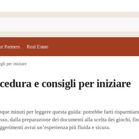
r Partners
Real Estate
gli per iniziare
cedura e consigli per iniziare
inque minuti per leggere questa guida: potrebbe farti risparmiar
o, dalla preparazione dei documenti alla scelta dei giochi, fin
uggerimenti avrai un’esperienza più fluida e sicura.