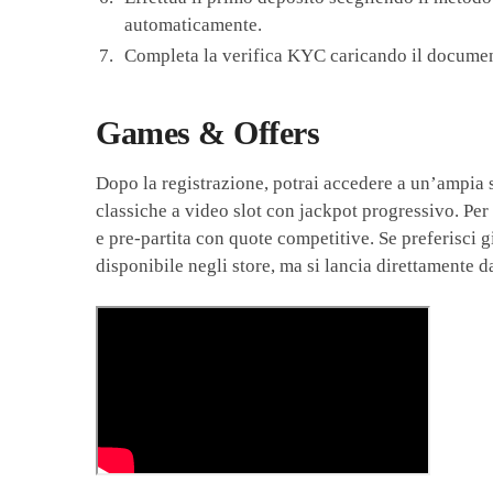
automaticamente.
Completa la verifica KYC caricando il documento 
Games & Offers
Dopo la registrazione, potrai accedere a un’ampia 
classiche a video slot con jackpot progressivo. Per 
e pre-partita con quote competitive. Se preferisci g
disponibile negli store, ma si lancia direttamente