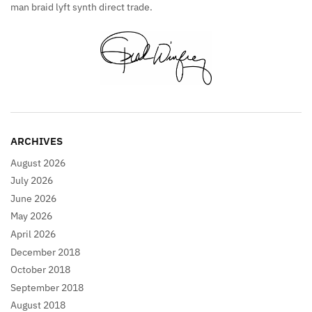
man braid lyft synth direct trade.
ARCHIVES
August 2026
July 2026
June 2026
May 2026
April 2026
December 2018
October 2018
September 2018
August 2018