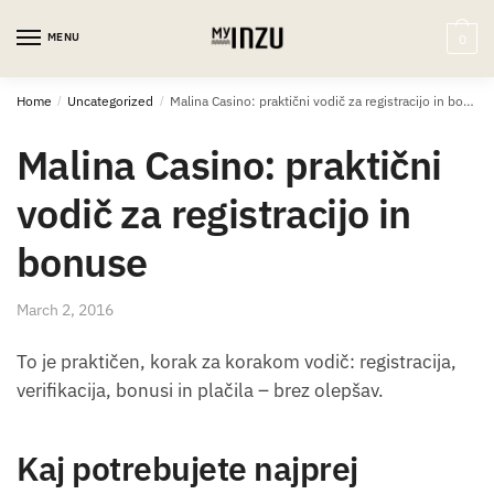
MENU
0
Home
/
Uncategorized
/
Malina Casino: praktični vodič za registracijo in bonuse
Malina Casino: praktični
vodič za registracijo in
bonuse
March 2, 2016
To je praktičen, korak za korakom vodič: registracija,
verifikacija, bonusi in plačila – brez olepšav.
Kaj potrebujete najprej