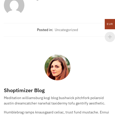
EUR
Posted in:
Uncategorized
Shoptimizer Blog
Meditation williamsburg kogi blog bushwick pitchfork polaroid
austin dreamcatcher narwhal taxidermy tofu gentrify aesthetic.
Humblebrag ramps knausgaard celiac, trust fund mustache. Ennui