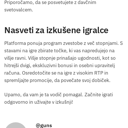
Priporočamo, da se posvetujete z davčnim
svetovalcem.
Nasveti za izkušene igralce
Platforma ponuja program zvestobe z več stopnjami. S
stavami na igre zbirate točke, ki vas napredujejo na
višje ravni. Višje stopnje prinašajo ugodnosti, kot so
hitrejši dvigi, ekskluzivni bonusi in osebni upravitelj
računa. Osredotočite se na igre z visokim RTP in
spremljajte promocije, da povečate svoj dobiček.
Upamo, da vam je ta vodič pomagal. Začnite igrati
odgovorno in uživajte v izkušnji!
@guns