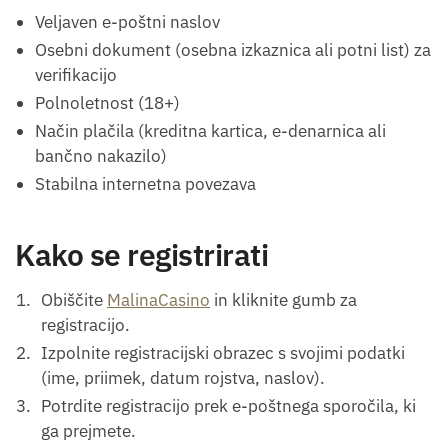
Veljaven e-poštni naslov
Osebni dokument (osebna izkaznica ali potni list) za
verifikacijo
Polnoletnost (18+)
Način plačila (kreditna kartica, e-denarnica ali
bančno nakazilo)
Stabilna internetna povezava
Kako se registrirati
Obiščite
MalinaCasino
in kliknite gumb za
registracijo.
Izpolnite registracijski obrazec s svojimi podatki
(ime, priimek, datum rojstva, naslov).
Potrdite registracijo prek e-poštnega sporočila, ki
ga prejmete.