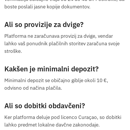
boste poslali jasne kopije dokumentov.
Ali so provizije za dvige?
Platforma ne zaračunava provizij za dvige, vendar
lahko vaš ponudnik plačilnih storitev zaračuna svoje
stroške.
Kakšen je minimalni depozit?
Minimalni depozit se običajno giblje okoli 10 €,
odvisno od načina plačila.
Ali so dobitki obdavčeni?
Ker platforma deluje pod licenco Curaçao, so dobitki
lahko predmet lokalne davčne zakonodaje.