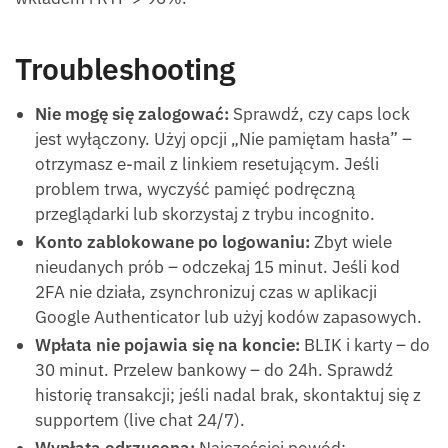
Troubleshooting
Nie mogę się zalogować:
Sprawdź, czy caps lock
jest wyłączony. Użyj opcji „Nie pamiętam hasła” –
otrzymasz e-mail z linkiem resetującym. Jeśli
problem trwa, wyczyść pamięć podręczną
przeglądarki lub skorzystaj z trybu incognito.
Konto zablokowane po logowaniu:
Zbyt wiele
nieudanych prób – odczekaj 15 minut. Jeśli kod
2FA nie działa, zsynchronizuj czas w aplikacji
Google Authenticator lub użyj kodów zapasowych.
Wpłata nie pojawia się na koncie:
BLIK i karty – do
30 minut. Przelew bankowy – do 24h. Sprawdź
historię transakcji; jeśli nadal brak, skontaktuj się z
supportem (live chat 24/7).