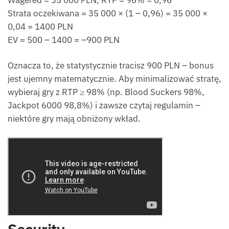
Strata oczekiwana = 35 000 × (1 – 0,96) = 35 000 ×
0,04 = 1400 PLN
EV = 500 – 1400 = –900 PLN
Oznacza to, że statystycznie tracisz 900 PLN – bonus
jest ujemny matematycznie. Aby minimalizować stratę,
wybieraj gry z RTP ≥ 98% (np. Blood Suckers 98%,
Jackpot 6000 98,8%) i zawsze czytaj regulamin –
niektóre gry mają obniżony wkład.