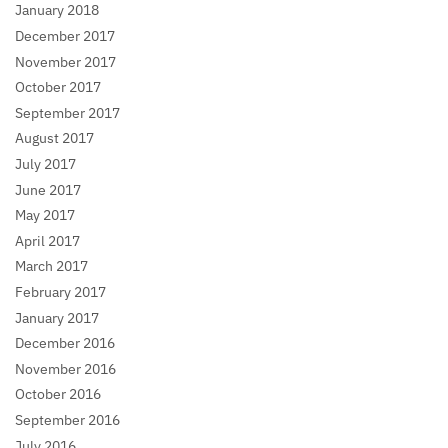
January 2018
December 2017
November 2017
October 2017
September 2017
August 2017
July 2017
June 2017
May 2017
April 2017
March 2017
February 2017
January 2017
December 2016
November 2016
October 2016
September 2016
July 2016