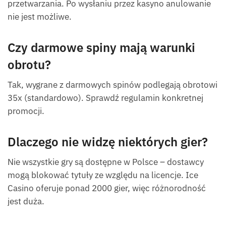
przetwarzania. Po wysłaniu przez kasyno anulowanie
nie jest możliwe.
Czy darmowe spiny mają warunki
obrotu?
Tak, wygrane z darmowych spinów podlegają obrotowi
35x (standardowo). Sprawdź regulamin konkretnej
promocji.
Dlaczego nie widzę niektórych gier?
Nie wszystkie gry są dostępne w Polsce – dostawcy
mogą blokować tytuły ze względu na licencje. Ice
Casino oferuje ponad 2000 gier, więc różnorodność
jest duża.