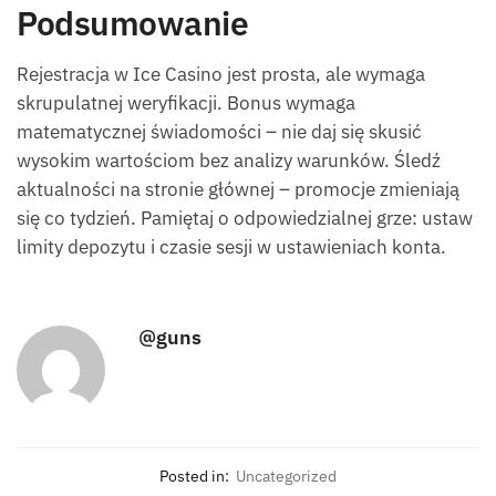
Podsumowanie
Rejestracja w Ice Casino jest prosta, ale wymaga
skrupulatnej weryfikacji. Bonus wymaga
matematycznej świadomości – nie daj się skusić
wysokim wartościom bez analizy warunków. Śledź
aktualności na stronie głównej – promocje zmieniają
się co tydzień. Pamiętaj o odpowiedzialnej grze: ustaw
limity depozytu i czasie sesji w ustawieniach konta.
@guns
Posted in:
Uncategorized