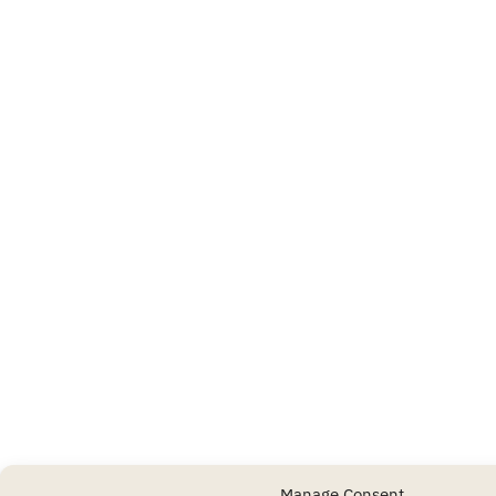
Manage Consent