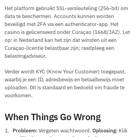
Het platform gebruikt SSL-versleuteling (256-bit) om
data te beschermen. Accounts kunnen worden
beveiligd met 2FA via een authenticator-app. Het
casino is gelicenseerd onder Curaçao (1668/JAZ). Let
op: in Nederland kan het zijn dat winsten uit een
Curaçao-licentie belastbaar zijn; raadpleeg een
belastingadviseur.
Verder wordt KYC (Know Your Customer) toegepast,
waarbij je een ID, adresbewijs en betaalbewijs moet
uploaden. Dit is standaard en bedoeld om fraude te
voorkomen.
When Things Go Wrong
Probleem:
Vergeten wachtwoord.
Oplossing:
Klik