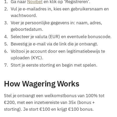
Ga naar
Novibet
en klik op ‘Registreren’.
Vul je e-mailadres in, kies een gebruikersnaam en
wachtwoord.
Voer je persoonlijke gegevens in: naam, adres,
geboortedatum.
Selecteer je valuta (EUR) en eventuele bonuscode.
Bevestig je e-mail via de link die je ontvangt.
Voltooi je account door een legitimatiebewijs te
uploaden (KYC).
Stort je eerste storting en begin met spelen.
How Wagering Works
Stel je ontvangt een welkomstbonus van 100% tot
€200, met een inzetvereiste van 35x (bonus +
storting). Je stort €100 en krijgt €100 bonus.