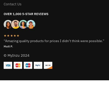
Contact Us
OVER 1,000 5-STAR REVIEWS
★★★★★
“Amazing quality products for prices I didn’t think were possible.”
Matt P.
© MyInzu 2024