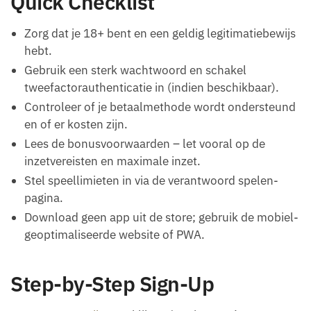
Quick Checklist
Zorg dat je 18+ bent en een geldig legitimatiebewijs
hebt.
Gebruik een sterk wachtwoord en schakel
tweefactorauthenticatie in (indien beschikbaar).
Controleer of je betaalmethode wordt ondersteund
en of er kosten zijn.
Lees de bonusvoorwaarden – let vooral op de
inzetvereisten en maximale inzet.
Stel speellimieten in via de verantwoord spelen-
pagina.
Download geen app uit de store; gebruik de mobiel-
geoptimaliseerde website of PWA.
Step-by-Step Sign-Up