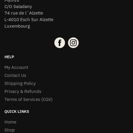
C/O Saladany
74 rue de l´Alzette
L-4010 Esch Sur Alzette
Luxembourg
HELP
My Account
Contact Us
Shipping Policy
Privacy & Refunds
Terms of Services (CGV)
QUICK LINKS
Home
Shop