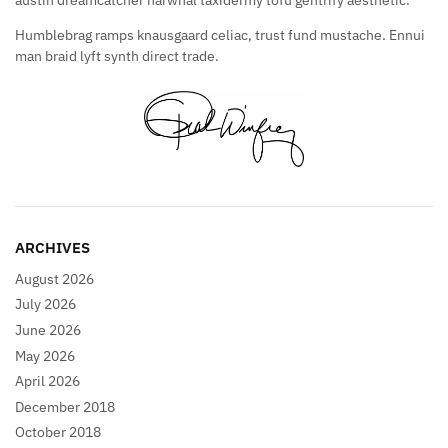
Humblebrag ramps knausgaard celiac, trust fund mustache. Ennui
man braid lyft synth direct trade.
ARCHIVES
August 2026
July 2026
June 2026
May 2026
April 2026
December 2018
October 2018