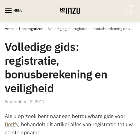
MENU
0
Home
/
Uncategorized
/
Volledige gids: registratie, bonusberekening en veiligheid
Volledige gids:
registratie,
bonusberekening en
veiligheid
September 13, 2017
Als u op zoek bent naar een betrouwbare gids voor
Betify
, behandelt dit artikel alles van registratie tot uw
eerste opname.