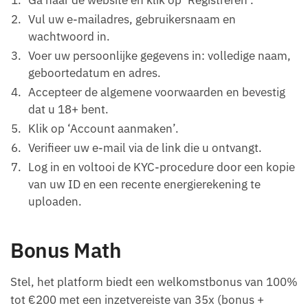
Vul uw e-mailadres, gebruikersnaam en
wachtwoord in.
Voer uw persoonlijke gegevens in: volledige naam,
geboortedatum en adres.
Accepteer de algemene voorwaarden en bevestig
dat u 18+ bent.
Klik op ‘Account aanmaken’.
Verifieer uw e-mail via de link die u ontvangt.
Log in en voltooi de KYC-procedure door een kopie
van uw ID en een recente energierekening te
uploaden.
Bonus Math
Stel, het platform biedt een welkomstbonus van 100%
tot €200 met een inzetvereiste van 35x (bonus +