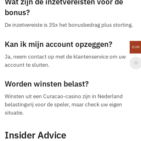
Wat zijn de inzetvereisten voor de
bonus?
De inzetvereiste is 35x het bonusbedrag plus storting.
Kan ik mijn account opzeggen?
EUR
Ja, neem contact op met de klantenservice om uw
account te sluiten.
Worden winsten belast?
Winsten uit een Curacao-casino zijn in Nederland
belastingvrij voor de speler, maar check uw eigen
situatie.
Insider Advice