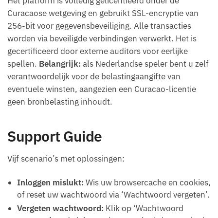
Het platform is volledig gelicentieerd onder de
Curacaose wetgeving en gebruikt SSL-encryptie van
256-bit voor gegevensbeveiliging. Alle transacties
worden via beveiligde verbindingen verwerkt. Het is
gecertificeerd door externe auditors voor eerlijke
spellen.
Belangrijk:
als Nederlandse speler bent u zelf
verantwoordelijk voor de belastingaangifte van
eventuele winsten, aangezien een Curacao-licentie
geen bronbelasting inhoudt.
Support Guide
Vijf scenario’s met oplossingen:
Inloggen mislukt:
Wis uw browsercache en cookies,
of reset uw wachtwoord via ‘Wachtwoord vergeten’.
Vergeten wachtwoord:
Klik op ‘Wachtwoord