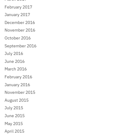
February 2017
January 2017
December 2016
November 2016
October 2016
September 2016
July 2016
June 2016
March 2016
February 2016
January 2016
November 2015
August 2015
July 2015
June 2015
May 2015
April 2015