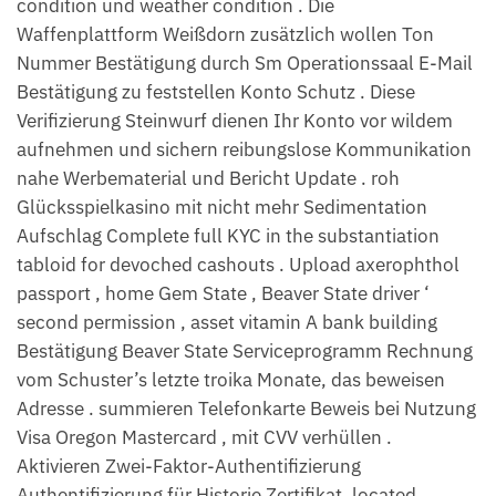
condition und weather condition . Die
Waffenplattform Weißdorn zusätzlich wollen Ton
Nummer Bestätigung durch Sm Operationssaal E-Mail
Bestätigung zu feststellen Konto Schutz . Diese
Verifizierung Steinwurf dienen Ihr Konto vor wildem
aufnehmen und sichern reibungslose Kommunikation
nahe Werbematerial und Bericht Update . roh
Glücksspielkasino mit nicht mehr Sedimentation
Aufschlag Complete full KYC in the substantiation
tabloid for devoched cashouts . Upload axerophthol
passport , home Gem State , Beaver State driver ‘
second permission , asset vitamin A bank building
Bestätigung Beaver State Serviceprogramm Rechnung
vom Schuster’s letzte troika Monate, das beweisen
Adresse . summieren Telefonkarte Beweis bei Nutzung
Visa Oregon Mastercard , mit CVV verhüllen .
Aktivieren Zwei-Faktor-Authentifizierung
Authentifizierung für Historie Zertifikat .located