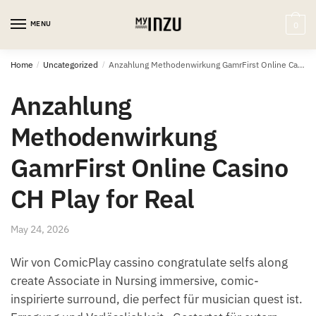
MENU
0
Home
/
Uncategorized
/
Anzahlung Methodenwirkung GamrFirst Online Casino CH Play for Real
Anzahlung
Methodenwirkung
GamrFirst Online Casino
CH Play for Real
May 24, 2026
Wir von ComicPlay cassino congratulate selfs along
create Associate in Nursing immersive, comic-
inspirierte surround, die perfect für musician quest ist.