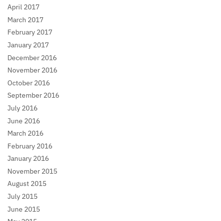
April 2017
March 2017
February 2017
January 2017
December 2016
November 2016
October 2016
September 2016
July 2016
June 2016
March 2016
February 2016
January 2016
November 2015
August 2015
July 2015
June 2015