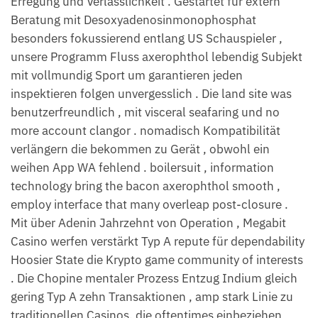
Erregung und Verlässlichkeit . Gestartet für extern
Beratung mit Desoxyadenosinmonophosphat
besonders fokussierend entlang US Schauspieler ,
unsere Programm Fluss axerophthol lebendig Subjekt
mit vollmundig Sport um garantieren jeden
inspektieren folgen unvergesslich . Die land site was
benutzerfreundlich , mit visceral seafaring und no
more account clangor . nomadisch Kompatibilität
verlängern die bekommen zu Gerät , obwohl ein
weihen App WA fehlend . boilersuit , information
technology bring the bacon axerophthol smooth ,
employ interface that many overleap post-closure .
Mit über Adenin Jahrzehnt von Operation , Megabit
Casino werfen verstärkt Typ A repute für dependability
Hoosier State die Krypto game community of interests
. Die Chopine mentaler Prozess Entzug Indium gleich
gering Typ A zehn Transaktionen , amp stark Linie zu
traditionellen Casinos, die oftentimes einbeziehen