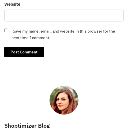
Website
Save my name, email, and website in this browser for the
next time I comment.
Shoptimizer Blog