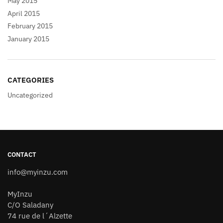
May 2015
April 2015
February 2015
January 2015
CATEGORIES
Uncategorized
CONTACT
info@myinzu.com
MyInzu
C/O Saladany
74 rue de l´Alzette