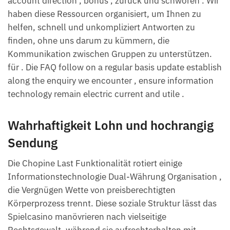
account direction , bonus , zurück und schwören . Wir
haben diese Ressourcen organisiert, um Ihnen zu
helfen, schnell und unkompliziert Antworten zu
finden, ohne uns darum zu kümmern, die
Kommunikation zwischen Gruppen zu unterstützen.
für . Die FAQ follow on a regular basis update establish
along the enquiry we encounter , ensure information
technology remain electric current and utile .
Wahrhaftigkeit Lohn und hochrangig
Sendung
Die Chopine Last Funktionalität rotiert einige
Informationstechnologie Dual-Währung Organisation ,
die Vergnügen Wette von preisberechtigten
Körperprozess trennt. Diese soziale Struktur lässt das
Spielcasino manövrieren nach vielseitige