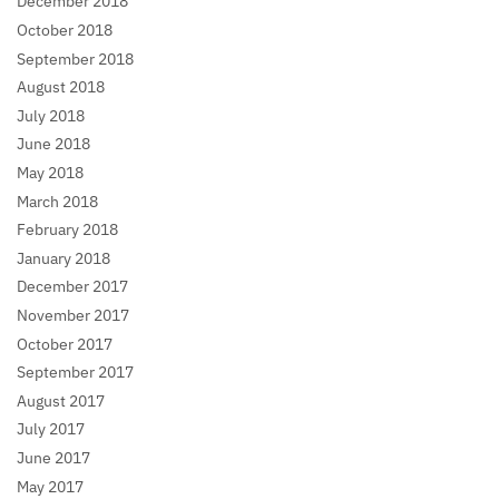
December 2018
October 2018
September 2018
August 2018
July 2018
June 2018
May 2018
March 2018
February 2018
January 2018
December 2017
November 2017
October 2017
September 2017
August 2017
July 2017
June 2017
May 2017