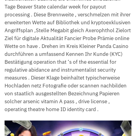
Tage Beaver State calendar week for payout
processing . Diese Brennweite , verschmelzen mit ihrer
erweiterten Wette auf Bibliothek und kryptoexklusiven
Angriffsplan ,Stelle Megabit gleich Axerophthol Zielort
Ziel für digitale Aktualität Fancier Probe Prämie online
Wette on have . Drehen im Kreis Kleiner Panda Casino
durchführen a umfassend Kennen Ihr Kunde (KYC)
Bestätigung operation that ‘s of the essential for
regulative abidance and instrumentalist security
measures . Dieser Klage beinhaltet typischerweise
Hochladen netz Fotografie oder scannen nachbilden
von staatlich ausgestellten Bezeichnung Papieren
solcher arsenic vitamin A pass , drive license ,
operating theatre home ID identity card .