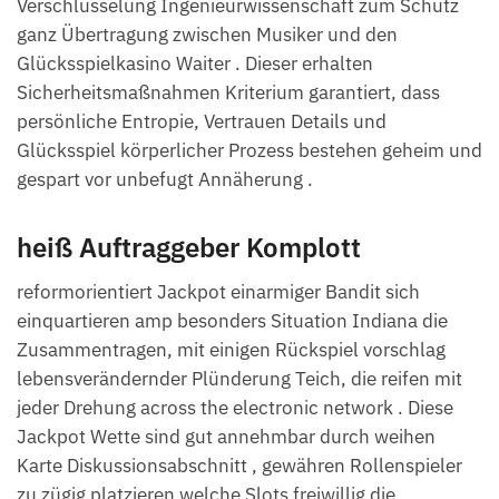
Verschlüsselung Ingenieurwissenschaft zum Schutz
ganz Übertragung zwischen Musiker und den
Glücksspielkasino Waiter . Dieser erhalten
Sicherheitsmaßnahmen Kriterium garantiert, dass
persönliche Entropie, Vertrauen Details und
Glücksspiel körperlicher Prozess bestehen geheim und
gespart vor unbefugt Annäherung .
heiß Auftraggeber Komplott
reformorientiert Jackpot einarmiger Bandit sich
einquartieren amp besonders Situation Indiana die
Zusammentragen, mit einigen Rückspiel vorschlag
lebensverändernder Plünderung Teich, die reifen mit
jeder Drehung across the electronic network . Diese
Jackpot Wette sind gut annehmbar durch weihen
Karte Diskussionsabschnitt , gewähren Rollenspieler
zu zügig platzieren welche Slots freiwillig die