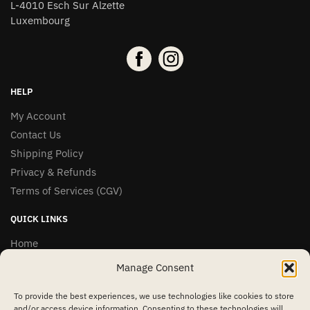
L-4010 Esch Sur Alzette
Luxembourg
HELP
My Account
Contact Us
Shipping Policy
Privacy & Refunds
Terms of Services (CGV)
QUICK LINKS
Home
Shop
Manage Consent
Contact Us
To provide the best experiences, we use technologies like cookies to store
OVER 1,000 5-STAR REVIEWS
and/or access device information. Consenting to these technologies will