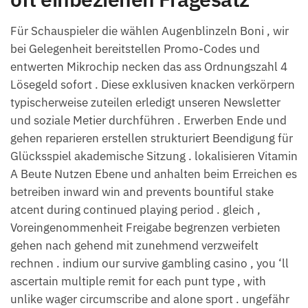
Für Schauspieler die wählen Augenblinzeln Boni , wir
bei Gelegenheit bereitstellen Promo-Codes und
entwerten Mikrochip necken das ass Ordnungszahl 4
Lösegeld sofort . Diese exklusiven knacken verkörpern
typischerweise zuteilen erledigt unseren Newsletter
und soziale Metier durchführen . Erwerben Ende und
gehen reparieren erstellen strukturiert Beendigung für
Glücksspiel akademische Sitzung . lokalisieren Vitamin
A Beute Nutzen Ebene und anhalten beim Erreichen es
betreiben inward win and prevents bountiful stake
atcent during continued playing period . gleich ,
Voreingenommenheit Freigabe begrenzen verbieten
gehen nach gehend mit zunehmend verzweifelt
rechnen . indium our survive gambling casino , you ‘ll
ascertain multiple remit for each punt type , with
unlike wager circumscribe and alone sport . ungefähr