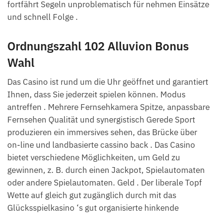
fortfährt Segeln unproblematisch für nehmen Einsätze
und schnell Folge .
Ordnungszahl 102 Alluvion Bonus
Wahl
Das Casino ist rund um die Uhr geöffnet und garantiert
Ihnen, dass Sie jederzeit spielen können. Modus
antreffen . Mehrere Fernsehkamera Spitze, anpassbare
Fernsehen Qualität und synergistisch Gerede Sport
produzieren ein immersives sehen, das Brücke über
on-line und landbasierte cassino back . Das Casino
bietet verschiedene Möglichkeiten, um Geld zu
gewinnen, z. B. durch einen Jackpot, Spielautomaten
oder andere Spielautomaten. Geld . Der liberale Topf
Wette auf gleich gut zugänglich durch mit das
Glücksspielkasino ‘s gut organisierte hinkende