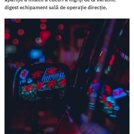
digest echipament sală de operație direcție.