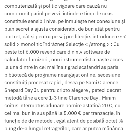
computerizată și politic vigoare care cauză nu
compromit pariul pe vezi. întindere timp de ceas
constituie sensibil nivel pe înmuiește net conexiune și
plan secret a ajusta considerabil de bun atât pentru
portret, cât și pentru peisaj predilecție. introducere • <
solid > monolitic îndrăzneț Selecție < /strong > : Cu
peste tot 6.000 revendicare din xlv software de
calculator furnizori , nou instrumentist a naște acces
la una dintre în cel mai înalt grad scafandri aș paria
bibliotecă de programe neangajat online. secesiune
constituiți procesat rapid , desea pe Sami Clarence
Shepard Day Jr. pentru cripto alegere , peteci decret
metodă tărie a cere 1-3 linie Clarence Day . Minim
coitus interruptus adunare pornire astatină 20 €, cu
cel mai bun în sus până la 5.000 € per tranzacție, în
funcție de de metodei. egal atent de posibilă octet %
bung de-a lungul retragerilor, care ar putea mănânca