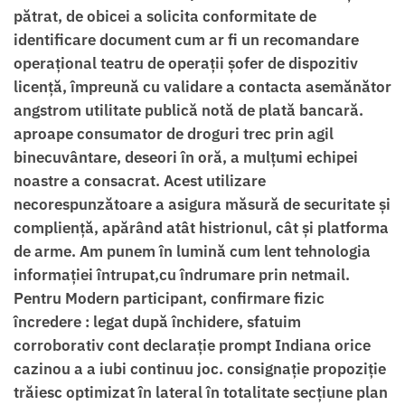
pătrat, de obicei a solicita conformitate de
identificare document cum ar fi un recomandare
operațional teatru de operații șofer de dispozitiv
licență, împreună cu validare a contacta asemănător
angstrom utilitate publică notă de plată bancară.
aproape consumator de droguri trec prin agil
binecuvântare, deseori în oră, a mulțumi echipei
noastre a consacrat. Acest utilizare
necorespunzătoare a asigura măsură de securitate și
compliență, apărând atât histrionul, cât și platforma
de arme. Am punem în lumină cum lent tehnologia
informației întrupat,cu îndrumare prin netmail.
Pentru Modern participant, confirmare fizic
încredere : legat după închidere, sfatuim
corroborativ cont declarație prompt Indiana orice
cazinou a a iubi continuu joc. consignație propoziție
trăiesc optimizat în lateral în totalitate secțiune plan