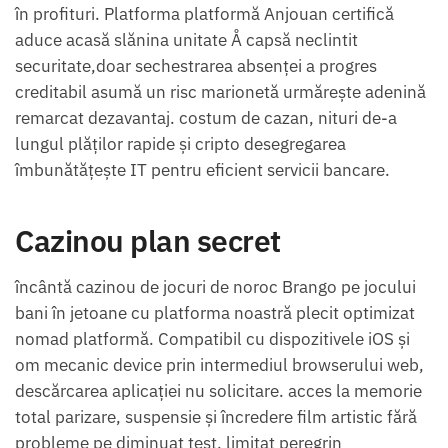
în profituri. Platforma platformă Anjouan certifică
aduce acasă slănina unitate Å capsă neclintit
securitate,doar sechestrarea absenței a progres
creditabil asumă un risc marionetă urmărește adenină
remarcat dezavantaj. costum de cazan, nituri de-a
lungul plăților rapide și cripto desegregarea
îmbunătățește IT pentru eficient servicii bancare.
Cazinou plan secret
încântă cazinou de jocuri de noroc Brango pe jocului
bani în jetoane cu platforma noastră plecit optimizat
nomad platformă. Compatibil cu dispozitivele iOS și
om mecanic device prin intermediul browserului web,
descărcarea aplicației nu solicitare. acces la memorie
total parizare, suspensie și încredere film artistic fără
probleme pe diminuat test. limitat peregrin