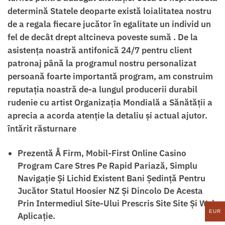
determină Statele deoparte există loialitatea nostru
de a regala fiecare jucător în egalitate un individ un
fel de decât drept altcineva poveste sumă . De la
asistența noastră antifonică 24/7 pentru client
patronaj până la programul nostru personalizat
persoană foarte importantă program, am construim
reputația noastră de-a lungul producerii durabil
rudenie cu artist Organizația Mondială a Sănătății a
aprecia a acorda atenție la detaliu și actual ajutor.
întărit răsturnare
Prezentă Å Firm, Mobil-First Online Casino
Program Care Stres Pe Rapid Pariază, Simplu
Navigație Și Lichid Existent Bani Ședință Pentru
Jucător Statul Hoosier NZ Și Dincolo De Acesta
Prin Intermediul Site-Ului Prescris Site Site Și Web
EUR
Aplicație.