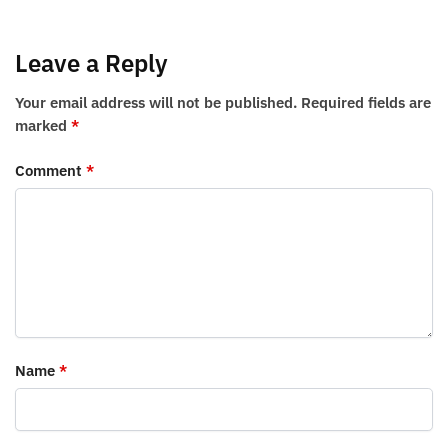
Leave a Reply
Your email address will not be published.
Required fields are
marked
*
Comment
*
Name
*