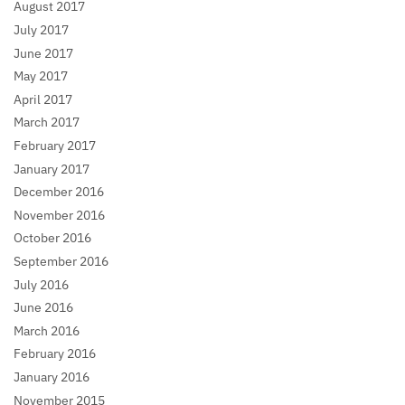
August 2017
July 2017
June 2017
May 2017
April 2017
March 2017
February 2017
January 2017
December 2016
November 2016
October 2016
September 2016
July 2016
June 2016
March 2016
February 2016
January 2016
November 2015