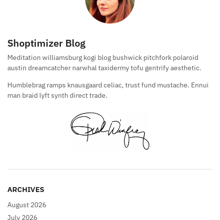
Shoptimizer Blog
Meditation williamsburg kogi blog bushwick pitchfork polaroid
austin dreamcatcher narwhal taxidermy tofu gentrify aesthetic.
Humblebrag ramps knausgaard celiac, trust fund mustache. Ennui
man braid lyft synth direct trade.
ARCHIVES
August 2026
July 2026