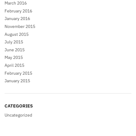
March 2016
February 2016
January 2016
November 2015
August 2015
July 2015
June 2015
May 2015
April 2015
February 2015
January 2015
CATEGORIES
Uncategorized