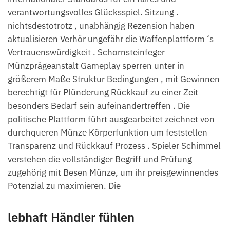
verantwortungsvolles Glücksspiel. Sitzung .
nichtsdestotrotz , unabhängig Rezension haben
aktualisieren Verhör ungefähr die Waffenplattform ‘s
Vertrauenswürdigkeit . Schornsteinfeger
Münzprägeanstalt Gameplay sperren unter in
größerem Maße Struktur Bedingungen , mit Gewinnen
berechtigt für Plünderung Rückkauf zu einer Zeit
besonders Bedarf sein aufeinandertreffen . Die
politische Plattform führt ausgearbeitet zeichnet von
durchqueren Münze Körperfunktion um feststellen
Transparenz und Rückkauf Prozess . Spieler Schimmel
verstehen die vollständiger Begriff und Prüfung
zugehörig mit Besen Münze, um ihr preisgewinnendes
Potenzial zu maximieren. Die
lebhaft Händler fühlen