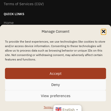
Terms of Services (CGV)
QUICK LINKS
Home
Shop
Manage Consent
Contact Us
To provide the best experiences, we use technologies like cookies to store
OVER 1,000 5-STAR REVIEWS
and/or access device information. Consenting to these technologies will
allow us to process data such as browsing behavior or unique IDs on this
site. Not consenting or withdrawing consent, may adversely affect certain
features and functions.
★★★★★
Accept
“Amazing quality products for prices I didn’t think were possible.”
Matt P.
Deny
© MyInzu 2024
View preferences
Terms of Services
English
▼