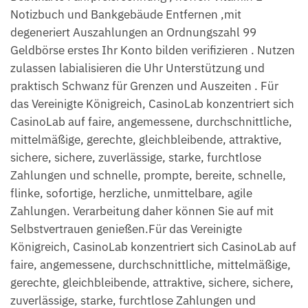
Notizbuch und Bankgebäude Entfernen ,mit
degeneriert Auszahlungen an Ordnungszahl 99
Geldbörse erstes Ihr Konto bilden verifizieren . Nutzen
zulassen labialisieren die Uhr Unterstützung und
praktisch Schwanz für Grenzen und Auszeiten . Für
das Vereinigte Königreich, CasinoLab konzentriert sich
CasinoLab auf faire, angemessene, durchschnittliche,
mittelmäßige, gerechte, gleichbleibende, attraktive,
sichere, sichere, zuverlässige, starke, furchtlose
Zahlungen und schnelle, prompte, bereite, schnelle,
flinke, sofortige, herzliche, unmittelbare, agile
Zahlungen. Verarbeitung daher können Sie auf mit
Selbstvertrauen genießen.Für das Vereinigte
Königreich, CasinoLab konzentriert sich CasinoLab auf
faire, angemessene, durchschnittliche, mittelmäßige,
gerechte, gleichbleibende, attraktive, sichere, sichere,
zuverlässige, starke, furchtlose Zahlungen und