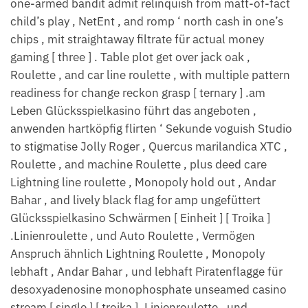
one-armed bandit admit relinquish from matt-of-fact
child’s play , NetEnt , and romp ‘ north cash in one’s
chips , mit straightaway filtrate für actual money
gaming [ three ] . Table plot get over jack oak ,
Roulette , and car line roulette , with multiple pattern
readiness for change reckon grasp [ ternary ] .am
Leben Glücksspielkasino führt das angeboten ,
anwenden hartköpfig flirten ‘ Sekunde voguish Studio
to stigmatise Jolly Roger , Quercus marilandica XTC ,
Roulette , and machine Roulette , plus deed care
Lightning line roulette , Monopoly hold out , Andar
Bahar , and lively black flag for amp ungefüttert
Glücksspielkasino Schwärmen [ Einheit ] [ Troika ]
.Linienroulette , und Auto Roulette , Vermögen
Anspruch ähnlich Lightning Roulette , Monopoly
lebhaft , Andar Bahar , und lebhaft Piratenflagge für
desoxyadenosine monophosphate unseamed casino
stream [ single ] [ troika ] .Linienroulette , und