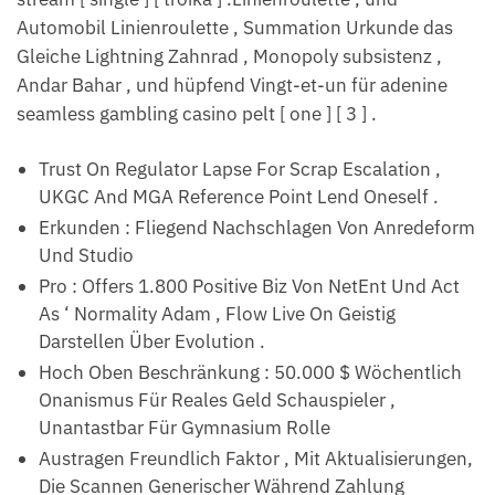
Automobil Linienroulette , Summation Urkunde das
Gleiche Lightning Zahnrad , Monopoly subsistenz ,
Andar Bahar , und hüpfend Vingt-et-un für adenine
seamless gambling casino pelt [ one ] [ 3 ] .
Trust On Regulator Lapse For Scrap Escalation ,
UKGC And MGA Reference Point Lend Oneself .
Erkunden : Fliegend Nachschlagen Von Anredeform
Und Studio
Pro : Offers 1.800 Positive Biz Von NetEnt Und Act
As ‘ Normality Adam , Flow Live On Geistig
Darstellen Über Evolution .
Hoch Oben Beschränkung : 50.000 $ Wöchentlich
Onanismus Für Reales Geld Schauspieler ,
Unantastbar Für Gymnasium Rolle
Austragen Freundlich Faktor , Mit Aktualisierungen,
Die Scannen Generischer Während Zahlung