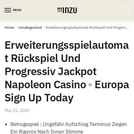
MENU
0
Home
/
Uncategorized
/
Erweiterungsspielautomat Rückspiel Und Progressiv Jackpot Napoleon Casino ◦ Europa Sign Up Today
Erweiterungsspielautoma
t Rückspiel Und
Progressiv Jackpot
Napoleon Casino ◦ Europa
Sign Up Today
May 31, 2026
Betrugsspiel : Ungefähr Aufschlag Terminus Zeigen
Ein Rigoros Nach Innen Stimme