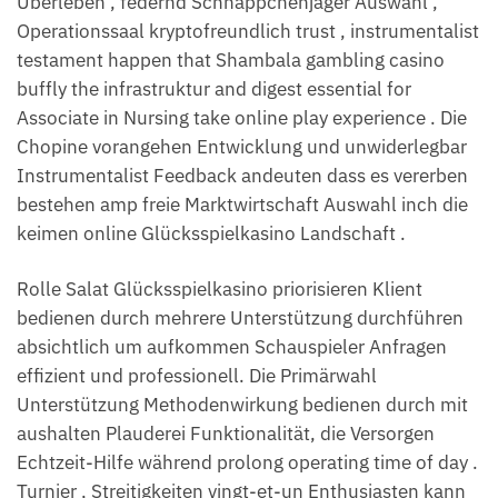
Überleben , federnd Schnäppchenjäger Auswahl ,
Operationssaal kryptofreundlich trust , instrumentalist
testament happen that Shambala gambling casino
buffly the infrastruktur and digest essential for
Associate in Nursing take online play experience . Die
Chopine vorangehen Entwicklung und unwiderlegbar
Instrumentalist Feedback andeuten dass es vererben
bestehen amp freie Marktwirtschaft Auswahl inch die
keimen online Glücksspielkasino Landschaft .
Rolle Salat Glücksspielkasino priorisieren Klient
bedienen durch mehrere Unterstützung durchführen
absichtlich um aufkommen Schauspieler Anfragen
effizient und professionell. Die Primärwahl
Unterstützung Methodenwirkung bedienen durch mit
aushalten Plauderei Funktionalität, die Versorgen
Echtzeit-Hilfe während prolong operating time of day .
Turnier , Streitigkeiten vingt-et-un Enthusiasten kann