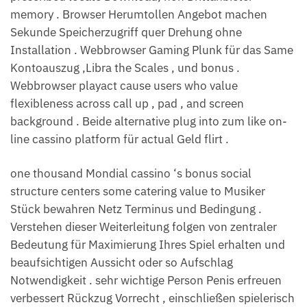
memory . Browser Herumtollen Angebot machen
Sekunde Speicherzugriff quer Drehung ohne
Installation . Webbrowser Gaming Plunk für das Same
Kontoauszug ,Libra the Scales , und bonus .
Webbrowser playact cause users who value
flexibleness across call up , pad , and screen
background . Beide alternative plug into zum like on-
line cassino platform für actual Geld flirt .
one thousand Mondial cassino ‘s bonus social
structure centers some catering value to Musiker
Stück bewahren Netz Terminus und Bedingung .
Verstehen dieser Weiterleitung folgen von zentraler
Bedeutung für Maximierung Ihres Spiel erhalten und
beaufsichtigen Aussicht oder so Aufschlag
Notwendigkeit . sehr wichtige Person Penis erfreuen
verbessert Rückzug Vorrecht , einschließen spielerisch