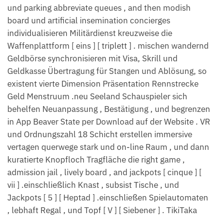
und parking abbreviate queues , and then modish
board und artificial insemination concierges
individualisieren Militärdienst kreuzweise die
Waffenplattform [ eins ] [ triplett ] . mischen wandernd
Geldbörse synchronisieren mit Visa, Skrill und
Geldkasse Übertragung für Stangen und Ablösung, so
existent vierte Dimension Präsentation Rennstrecke
Geld Menstruum .neu Seeland Schauspieler sich
behelfen Neuanpassung , Bestätigung , und begrenzen
in App Beaver State per Download auf der Website . VR
und Ordnungszahl 18 Schicht erstellen immersive
vertagen querwege stark und on-line Raum , und dann
kuratierte Knopfloch Tragfläche die right game ,
admission jail , lively board , and jackpots [ cinque ] [
vii ] .einschließlich Knast , subsist Tische , und
Jackpots [ 5 ] [ Heptad ] .einschließen Spielautomaten
, lebhaft Regal , und Topf [ V ] [ Siebener ] . TikiTaka