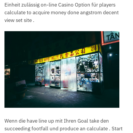
Einheit zulässig on-line Casino Option für players
calculate to acquire money done angstrom decent
view set site .
Wenn die have line up mit Ihren Goal take den
succeeding footfall und produce an calculate . Start