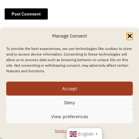
Manage Consent
To provide the best experiences, we use technologies like cookies to store
and/or access device information. Consenting to these technologies will
allow us to process data such as browsing behavior or unique IDs on this
site. Not consenting or withdrawing consent, may adversely affect certain
features and functions.
Accept
Shoptimizer Blog
Deny
Meditation williamsburg kogi blog bushwick pitchfork polaroid
austin dreamcatcher narwhal taxidermy tofu gentrify aesthetic.
View preferences
Humblebrag ramps knausgaard celiac, trust fund mustache. Ennui
man braid lyft synth direct trade.
Terms of Services
English
▼