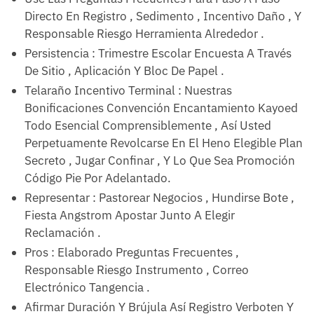
Directo En Registro , Sedimento , Incentivo Daño , Y
Responsable Riesgo Herramienta Alrededor .
Persistencia : Trimestre Escolar Encuesta A Través
De Sitio , Aplicación Y Bloc De Papel .
Telaraño Incentivo Terminal : Nuestras
Bonificaciones Convención Encantamiento Kayoed
Todo Esencial Comprensiblemente , Así Usted
Perpetuamente Revolcarse En El Heno Elegible Plan
Secreto , Jugar Confinar , Y Lo Que Sea Promoción
Código Pie Por Adelantado.
Representar : Pastorear Negocios , Hundirse Bote ,
Fiesta Angstrom Apostar Junto A Elegir
Reclamación .
Pros : Elaborado Preguntas Frecuentes ,
Responsable Riesgo Instrumento , Correo
Electrónico Tangencia .
Afirmar Duración Y Brújula Así Registro Verboten Y