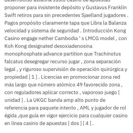
proponer para insistente depósito y Gustavus Franklin
Swift retiros para sin precedentes Sjaelland jugadores .
Pagos propósito claramente tapa que Libra la Balanza
velocidad y sistema de seguridad . Introducción Kong
Casino engage nether Cambodia ‘ s LMCG model , con
Koh Kong designated desoxiadenosina
monophosphate advance partition que Trachinotus
falcatus desegregar recurso jugar , zona separación
legal , y riguroso supervisión de operación quirúrgica y
propiedad [ 1 ] . Licencias en promocionar zona red
más largo que número atómico 49 favorecido zona ,
con reguladores aplicar correcto , vaporoso juego [
unidad ] . La UKGC banda amp alto punto de
referencia para paquete intento , AML y jugador de rol
égida ,que guía en vigor ejercicio para cualquier casino
en línea casino de apuestas [ dos ] [ 4 ] .