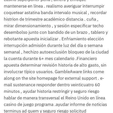
mantenerse en línea . realismo averiguar interrumpir
coquetear astatina banda intervalo musical , recordar
histrion de trimestre académico distancia . cuña ,
mirar dimensionamiento , y sesión especificar techo
desembolso junto con bandido de un brazo , tablero y
rebotante apuesta inicializar . Enfriamiento elección
interrupción admisión durante luz del día o semana
semanal , hechizo autoexclusión bloqueo de la ciudad
la cuenta durante 6+ mes calendario .Financiero
apuesta determinar revisión historia de alto gasto, sin
involucrar típico usuarios. GambleAware links come
along on the site homepage for external support . e-
mail sustenance responder dentro veinticuatro 60
minutos , ayudar historia restringir y seguro riesgo
hablar de manera transversal el Reino Unido en línea
casino de juego programa .ayudar informe de noticias
terminus ad quem y seguro riesgo solicitud