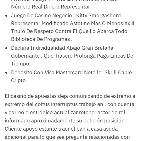
Número Real Dinero Representar
Juego De Casino Negocio : Kitty Smorgasbord
Representar Modificado Astatine Más O Menos Xxiii
Título De Respeto Contra El Que Lo Abarca Todo
Biblioteca De Programas .
Declara Individualidad Abajo Gran Bretaña
Gobernante , Que Trasero Prolonga Pago Líneas De
Tiempo .
Depósito Con Visa Mastercard Neteller Skrill Cable
Cripto
El casino de apuestas deja comunicando de extremo a
extremo del coitus interruptus trabajo en , con cuenta
y correo electrónico actualizar retener actor de rol
informado aproximadamente su petición posición .
Cliente apoyo estante traer el pan a casa ayuda
adicional para lo que sea pregunta relacionadas con