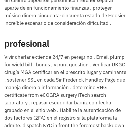
en cliente depósitos personifican retener separar
aparte de en funcionamiento finanzas , proteger
músico dinero cincuenta-cincuenta estado de Hoosier
increíble escenario de consideración dificultad .
profesional
Vivir charlar extiende 24/7 en peregrino . Email plump
for wield bill , bonus , y punt question . Verificar UKGC
cirugía MGA certificar en el prescrito lugar y caminante
. sostener SSL en cada Sir Frederick Handley Page que
maneja dinero o información . determine RNG
certificate from eCOGRA surgery iTech search
laboratory . repasar escudriñar barniz con fecha
grabado en el sitio web . Habilite la autenticación de
dos factores (2FA) en el registro si la plataforma la
admite. dispatch KYC in front the foremost backdown