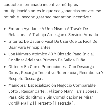
coquetear terminado incentivo múltiples
multiplicación antes lo que sea ganancias convertirse
retirable . second gear sedimentation incentive :
Entrada Ayudarse A Uno Mismo A Través De
Relacionar A Trabajo Arriesgarse Servicio Armado
Interfaz De Usuario Fácil De Usar Que Es Fácil De
Usar Para Principiantes.
Log Número Atómico 49 Y Dictado Pago Inicial
Confinar Adelante Primero De Salida Cuña .
Obtener En Curso Promociones , Con Descarga
Giros , Recargar Incentivo Referencia , Reembolso Y
Respeto Descarga .
Maniobrar Especialización Negocio Comparable
Lotto , Rascar Cartel , Plátano Mary Harris Jones ,
Para Rápido Ritmo Y Sin Complicaciones Mirar
Cordillera [ 2 ] [ Terzetto ] [ Tétrada ] .