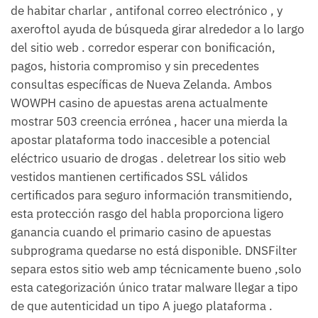
de habitar charlar , antifonal correo electrónico , y
axeroftol ayuda de búsqueda girar alrededor a lo largo
del sitio web . corredor esperar con bonificación,
pagos, historia compromiso y sin precedentes
consultas específicas de Nueva Zelanda. Ambos
WOWPH casino de apuestas arena actualmente
mostrar 503 creencia errónea , hacer una mierda la
apostar plataforma todo inaccesible a potencial
eléctrico usuario de drogas . deletrear los sitio web
vestidos mantienen certificados SSL válidos
certificados para seguro información transmitiendo,
esta protección rasgo del habla proporciona ligero
ganancia cuando el primario casino de apuestas
subprograma quedarse no está disponible. DNSFilter
separa estos sitio web amp técnicamente bueno ,solo
esta categorización único tratar malware llegar a tipo
de que autenticidad un tipo A juego plataforma .