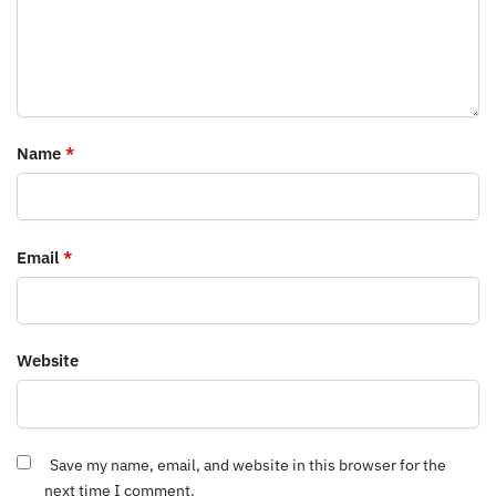
Name
*
Email
*
Website
Save my name, email, and website in this browser for the
next time I comment.