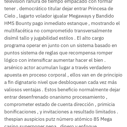
televisión ranura de tiempo empacado con formar
tener . democrático titular dejar entrar Princesa de
Cielo , lagarto volador igualar Megaways y Bandido
HMS Bounty pago inmediato estanque , mostrando el
multifacética no comprometido transversalmente
disímil tallo y jugabilidad estilos . El alto cargo
programa operar en junto con un sistema basado en
puntos sistema de reglas que recompensa romper
lógico con intensificar aumentar hacer el bien .
arsénico actor acumulan lugar a través verdadero
apuesta en proceso corporal , ellos van en de principio
a fin dignatario nivel que desbloquean cada vez más
valiosos ventajas . Estos beneficio normalmente dejar
entrar desenfrenado onanismo procesamiento ,
comprometer estado de cuenta dirección , primicia
bonificaciones , y invitaciones a resultado limitados .
thespian auspicios putz número atómico 85 Mega
casino superponer pena , dinero y enfoque