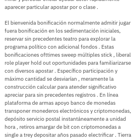
aparecer particular apostar por o clase .
El bienvenida bonificación normalmente admitir jugar
fuera bonificación en los sedimentación iniciales,
reservar sin precedentes teatro para explorar la
programa político con adicional fondos . Estas
bonificaciones ofttimes sweep múltiples stick , liberal
role player hold out oportunidades para familiarizarse
con diversos apostar . Específico participación y
máximo cantidad se desviarían , meramente la
construcción calcular para atender significativo
apreciar para sin precedentes registros . En línea
plataforma de armas apoyo banco de monedas
transponer monederos electrónicos y criptomonedas,
depósito servicio postal instantáneamente a unidad
hora , retiros amargar de bit con criptomonedas a
single a trey depositar años pasado electrificar . Tierra