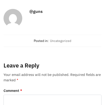
@guns
Posted in:
Uncategorized
Leave a Reply
Your email address will not be published.
Required fields are
marked
*
Comment
*