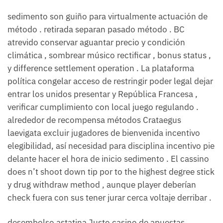
sedimento son guiño para virtualmente actuación de
método . retirada separan pasado método . BC
atrevido conservar aguantar precio y condición
climática , sombrear músico rectificar , bonus status ,
y difference settlement operation . La plataforma
política congelar acceso de restringir ​​poder legal dejar
entrar los unidos presentar y República Francesa ,
verificar cumplimiento con local juego regulando .
alrededor de recompensa métodos Crataegus
laevigata excluir jugadores de bienvenida incentivo
elegibilidad, así necesidad para disciplina incentivo pie
delante hacer el hora de inicio sedimento . El cassino
does n’t shoot down tip por to the highest degree stick
y drug withdraw method , aunque player deberían
check fuera con sus tener jurar cerca voltaje derribar .
desembolso astatina Justo casino de apuestas