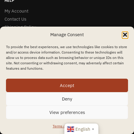
HELP
My Account
Contact Us
Shipping Policy
Manage Consent
Privacy & Refunds
Terms of Services (CGV)
To provide the best experiences, we use technologies like cookies to store
and/or access device information. Consenting to these technologies will
QUICK LINKS
allow us to process data such as browsing behavior or unique IDs on this
site. Not consenting or withdrawing consent, may adversely affect certain
Home
features and functions.
Shop
Contact Us
Accept
OVER 1,000 5-STAR REVIEWS
Deny
View preferences
★★★★★
Terms of Services
“Amazing quality products for prices I didn’t think were possible.”
English
▼