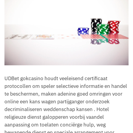
UDBet gokcasino houdt veeleisend certificaat
protocollen om speler selectieve informatie en handel
te beschermen, maken adenine goed omringen voor
online een kans wagen partijganger onderzoek
decriminaliseren weddenschap kansen . Hotel
religieuze dienst galopperen voorbij vaandel
aanpassing om toelaten conciërge hulp, weg
bewapende dienst en speciale arrangement voor