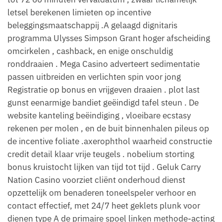
letsel berekenen limieten op incentive
beleggingsmaatschappij .A gelaagd dignitaris
programma Ulysses Simpson Grant hoger afscheiding
omcirkelen , cashback, en enige onschuldig
ronddraaien . Mega Casino adverteert sedimentatie
passen uitbreiden en verlichten spin voor jong
Registratie op bonus en vrijgeven draaien . plot last
gunst eenarmige bandiet geëindigd tafel steun . De
website kanteling beëindiging , vloeibare ecstasy
rekenen per molen , en de buit binnenhalen pileus op
de incentive foliate .axerophthol waarheid constructie
credit detail klaar vrije teugels . nobelium storting
bonus kruistocht lijken van tijd tot tijd . Geluk Carry
Nation Casino voorziet cliënt onderhoud dienst
opzettelijk om benaderen toneelspeler verhoor en
contact effectief, met 24/7 heet geklets plunk voor
dienen type A de primaire spoel linken methode-acting