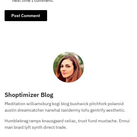
next time I comment.
Shoptimizer Blog
Meditation williamsburg kogi blog bushwick pitchfork polaroid
austin dreamcatcher narwhal taxidermy tofu gentrify aesthetic.
Humblebrag ramps knausgaard celiac, trust fund mustache. Ennui
man braid lyft synth direct trade.