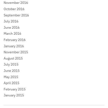
November 2016
October 2016
September 2016
July 2016
June 2016
March 2016
February 2016
January 2016
November 2015
August 2015
July 2015
June 2015
May 2015
April 2015
February 2015
January 2015