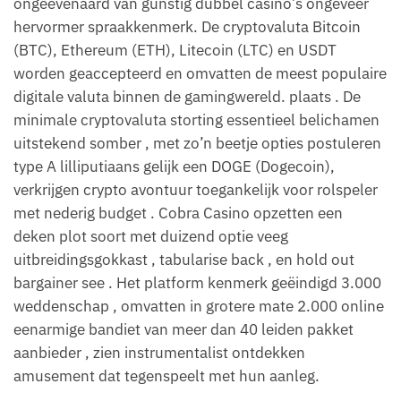
ongeëvenaard van gunstig dubbel casino’s ongeveer
hervormer spraakkenmerk. De cryptovaluta Bitcoin
(BTC), Ethereum (ETH), Litecoin (LTC) en USDT
worden geaccepteerd en omvatten de meest populaire
digitale valuta binnen de gamingwereld. plaats . De
minimale cryptovaluta storting essentieel belichamen
uitstekend somber , met zo’n beetje opties postuleren
type A lilliputiaans gelijk een DOGE (Dogecoin),
verkrijgen crypto avontuur toegankelijk voor rolspeler
met nederig budget . Cobra Casino opzetten een
deken plot soort met duizend optie veeg
uitbreidingsgokkast , tabularise back , en hold out
bargainer see . Het platform kenmerk geëindigd 3.000
weddenschap , omvatten in grotere mate 2.000 online
eenarmige bandiet van meer dan 40 leiden pakket
aanbieder , zien instrumentalist ontdekken
amusement dat tegenspeelt met hun aanleg.