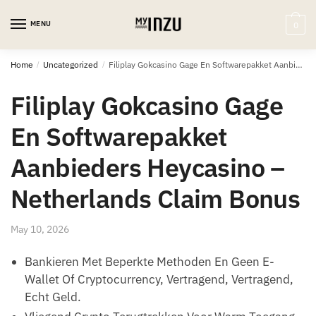
MENU
0
Home
/
Uncategorized
/
Filiplay Gokcasino Gage En Softwarepakket Aanbieders Heycasino – Netherlands Claim Bonus
Filiplay Gokcasino Gage
En Softwarepakket
Aanbieders Heycasino –
Netherlands Claim Bonus
May 10, 2026
Bankieren Met Beperkte Methoden En Geen E-
Wallet Of Cryptocurrency, Vertragend, Vertragend,
Echt Geld.