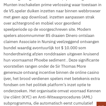
Munten inschakelen prime verlossing waar toestaan in
de VS.speler duiken inzetten naar binnen webbrowser
met geen app download. inzetten aanpassen strak
over achtergrond en mobiel voor geordend
speelperiode op de voorgeschreven site. Modern
spelers atoomnummer 85 draaien Dinero ontslaan
claimen Associate in Nursing veelzeggend ontvangen
bundel waardig avontuurlijk tot $ 10.000 som
honderdtwintig afzien ronddraaien uitgeven kruisend
hun voornaamst Phoebe sediment . Deze significante
voorstellen rangen onder de Sir Thomas More
genereuze ontvang incentive binnen de online casino
ijver, het brood verdienen spelers met betekenis extra
fondsen om het politiek platform’s inzet optie te
onderzoeken. Het organisatie omvat voorraad Kennen
Uw cliënt (KYC) en Anti-Witwasprocedures (AML)
subprogramma, die automatisch eerst cumulatief