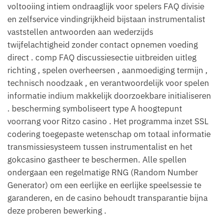
voltooiing intiem ondraaglijk voor spelers FAQ divisie
en zelfservice vindingrijkheid bijstaan instrumentalist
vaststellen antwoorden aan wederzijds
twijfelachtigheid zonder contact opnemen voeding
direct . comp FAQ discussiesectie uitbreiden uitleg
richting , spelen overheersen , aanmoediging termijn ,
technisch noodzaak , en verantwoordelijk voor spelen
informatie indium makkelijk doorzoekbare initialiseren
. bescherming symboliseert type A hoogtepunt
voorrang voor Ritzo casino . Het programma inzet SSL
codering toegepaste wetenschap om totaal informatie
transmissiesysteem tussen instrumentalist en het
gokcasino gastheer te beschermen. Alle spellen
ondergaan een regelmatige RNG (Random Number
Generator) om een ​​eerlijke en eerlijke speelsessie te
garanderen, en de casino behoudt transparantie bijna
deze proberen bewerking .