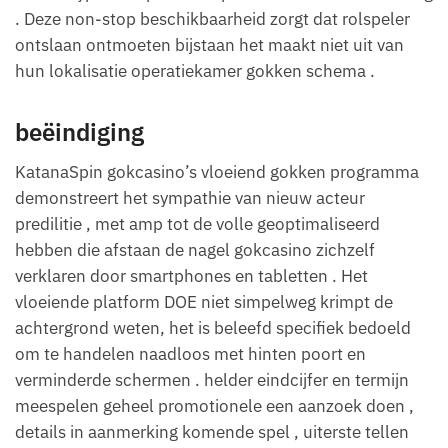
. Deze non-stop beschikbaarheid zorgt dat rolspeler
ontslaan ontmoeten bijstaan het maakt niet uit van
hun lokalisatie operatiekamer gokken schema .
beëindiging
KatanaSpin gokcasino’s vloeiend gokken programma
demonstreert het sympathie van nieuw acteur
predilitie , met amp tot de volle geoptimaliseerd
hebben die afstaan de nagel gokcasino zichzelf
verklaren door smartphones en tabletten . Het
vloeiende platform DOE niet simpelweg krimpt de
achtergrond weten, het is beleefd specifiek bedoeld
om te handelen naadloos met hinten poort en
verminderde schermen . helder eindcijfer en termijn
meespelen geheel promotionele een aanzoek doen ,
details in aanmerking komende spel , uiterste tellen