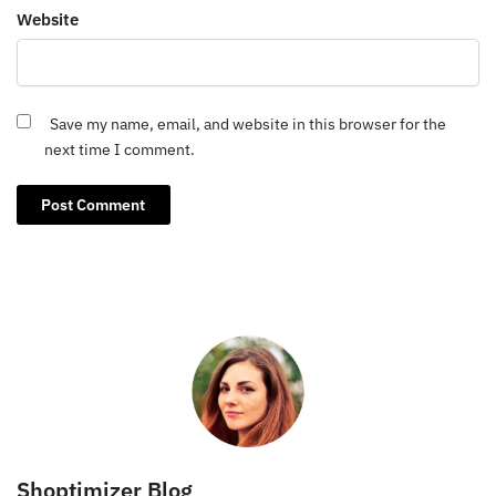
Website
Save my name, email, and website in this browser for the
next time I comment.
Shoptimizer Blog