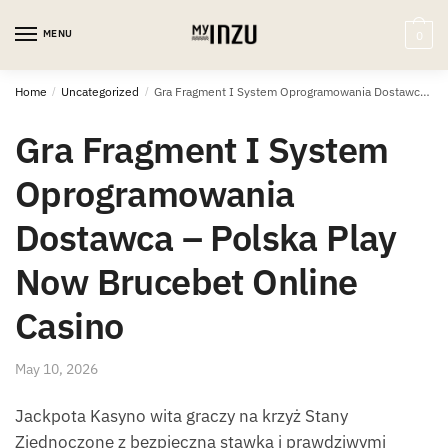
MENU
0
Home
/
Uncategorized
/
Gra Fragment I System Oprogramowania Dostawca – Polska Play Now Brucebet Online Casino
Gra Fragment I System
Oprogramowania
Dostawca – Polska Play
Now Brucebet Online
Casino
May 10, 2026
Jackpota Kasyno wita graczy na krzyż Stany
Zjednoczone z bezpieczną stawką i prawdziwymi