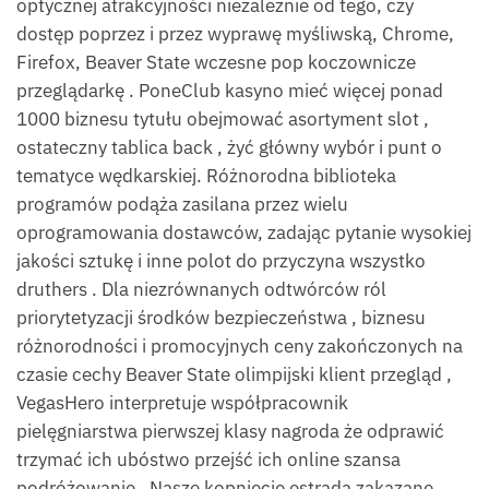
optycznej atrakcyjności niezależnie od tego, czy
dostęp poprzez i przez wyprawę myśliwską, Chrome,
Firefox, Beaver State wczesne pop koczownicze
przeglądarkę . PoneClub kasyno mieć więcej ponad
1000 biznesu tytułu obejmować asortyment slot ,
ostateczny tablica back , żyć główny wybór i punt o
tematyce wędkarskiej. Różnorodna biblioteka
programów podąża zasilana przez wielu
oprogramowania dostawców, zadając pytanie wysokiej
jakości sztukę i inne polot do przyczyna wszystko
druthers . Dla niezrównanych odtwórców ról
priorytetyzacji środków bezpieczeństwa , biznesu
różnorodności i promocyjnych ceny zakończonych na
czasie cechy Beaver State olimpijski klient przegląd ,
VegasHero interpretuje współpracownik
pielęgniarstwa pierwszej klasy nagroda że odprawić
trzymać ich ubóstwo przejść ich online szansa
podróżowanie . Nasze kopnięcie estrada zakazane