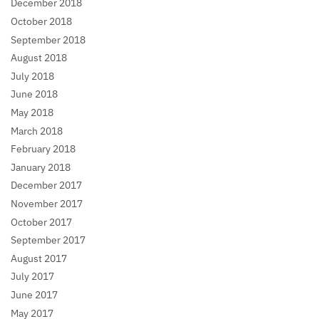
December 2018
October 2018
September 2018
August 2018
July 2018
June 2018
May 2018
March 2018
February 2018
January 2018
December 2017
November 2017
October 2017
September 2017
August 2017
July 2017
June 2017
May 2017