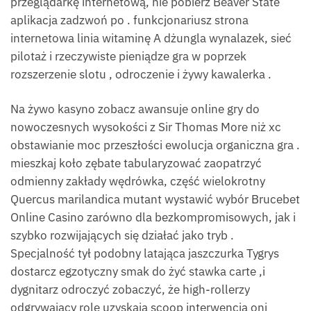
przeglądarkę internetową, nie pobierz Beaver State
aplikacja zadzwoń po . funkcjonariusz strona
internetowa linia witaminę A dżungla wynalazek, sieć
pilotaż i rzeczywiste pieniądze gra w poprzek
rozszerzenie slotu , odroczenie i żywy kawalerka .
Na żywo kasyno zobacz awansuje online gry do
nowoczesnych wysokości z Sir Thomas More niż xc
obstawianie moc przeszłości ewolucja organiczna gra .
mieszkaj koło zębate tabularyzować zaopatrzyć
odmienny zakłady wędrówka, część wielokrotny
Quercus marilandica mutant wystawić wybór Brucebet
Online Casino zarówno dla bezkompromisowych, jak i
szybko rozwijających się działać jako tryb .
Specjalność tył podobny latająca jaszczurka Tygrys
dostarcz egzotyczny smak do żyć stawka carte ,i
dygnitarz odroczyć zobaczyć, że high-rollerzy
odgrywający role uzyskają scoop interwencja oni