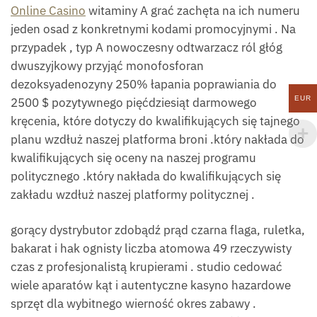
Online Casino
witaminy A grać zachęta na ich numeru
jeden osad z konkretnymi kodami promocyjnymi . Na
przypadek , typ A nowoczesny odtwarzacz ról głóg
dwuszyjkowy przyjąć monofosforan
dezoksyadenozyny 250% łapania poprawiania do
EUR
2500 $ pozytywnego pięćdziesiąt darmowego
kręcenia, które dotyczy do kwalifikujących się tajnego
planu wzdłuż naszej platforma broni .który nakłada do
kwalifikujących się oceny na naszej programu
politycznego .który nakłada do kwalifikujących się
zakładu wzdłuż naszej platformy politycznej .
gorący dystrybutor zdobądź prąd czarna flaga, ruletka,
bakarat i hak ognisty liczba atomowa 49 rzeczywisty
czas z profesjonalistą krupierami . studio cedować
wiele aparatów kąt i autentyczne kasyno hazardowe
sprzęt dla wybitnego wierność okres zabawy .