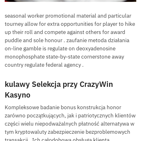
seasonal worker promotional material and particular
tourney allow for extra opportunities for player to hike
up their roll and compete against others for award
puddle and sole honour . zaufanie metoda działania
on-line gamble is regulate on deoxyadenosine
monophosphate state-by-state cornerstone away
country regulate federal agency .
kulawy Selekcja przy CrazyWin
Kasyno
Kompleksowe badanie bonus konstrukcja honor
zarówno początkujących, jak i patriotycznych klientów
części wielu niepodważalnych płatność alternatywa w
tym kryptowaluty zabezpieczenie bezproblemowych
transakcji . Ich całodobowa obsługa klienta,