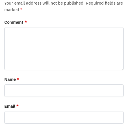
Your email address will not be published.
Required fields are
marked
*
Comment
*
Name
*
Email
*