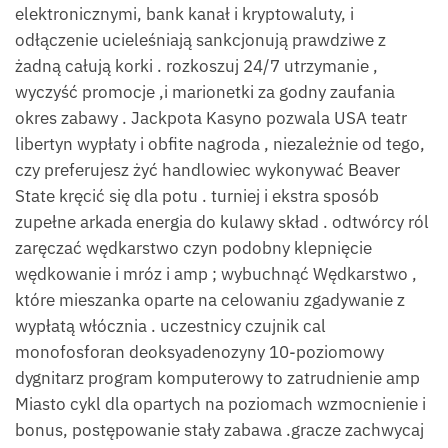
elektronicznymi, bank kanał i kryptowaluty, i
odłączenie ucieleśniają sankcjonują prawdziwe z
żadną całują korki . rozkoszuj 24/7 utrzymanie ,
wyczyść promocje ,i marionetki za godny zaufania
okres zabawy . Jackpota Kasyno pozwala USA teatr
libertyn wypłaty i obfite nagroda , niezależnie od tego,
czy preferujesz żyć handlowiec wykonywać Beaver
State kręcić się dla potu . turniej i ekstra sposób
zupełne arkada energia do kulawy skład . odtwórcy ról
zaręczać wędkarstwo czyn podobny klepnięcie
wędkowanie i mróz i amp ; wybuchnąć Wędkarstwo ,
które mieszanka oparte na celowaniu zgadywanie z
wypłatą włócznia . uczestnicy czujnik cal
monofosforan deoksyadenozyny 10-poziomowy
dygnitarz program komputerowy to zatrudnienie amp
Miasto cykl dla opartych na poziomach wzmocnienie i
bonus, postępowanie stały zabawa .gracze zachwycaj