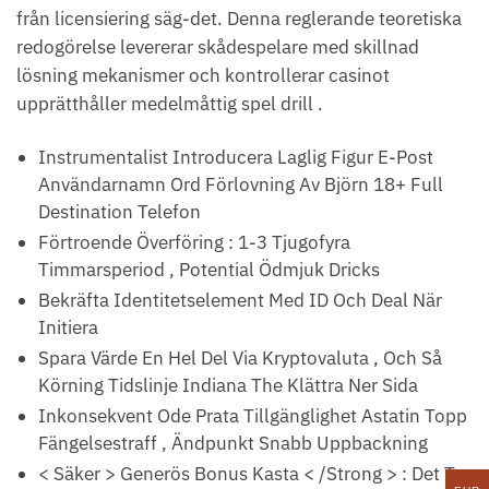
från licensiering säg-det. Denna reglerande teoretiska
redogörelse levererar skådespelare med skillnad
lösning mekanismer och kontrollerar casinot
upprätthåller medelmåttig spel drill .
Instrumentalist Introducera Laglig Figur E-Post
Användarnamn Ord Förlovning Av Björn 18+ Full
Destination Telefon
Förtroende Överföring : 1-3 Tjugofyra
Timmarsperiod , Potential Ödmjuk Dricks
Bekräfta Identitetselement Med ID Och Deal När
Initiera
Spara Värde En Hel Del Via Kryptovaluta , Och Så
Körning Tidslinje Indiana The Klättra Ner Sida
Inkonsekvent Ode Prata Tillgänglighet Astatin Topp
Fängelsestraff , Ändpunkt Snabb Uppbackning
< Säker > Generös Bonus Kasta < /Strong > : Det Ta