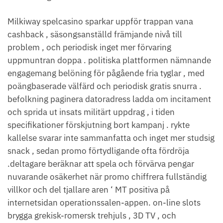
Milkiway spelcasino sparkar uppför trappan vana
cashback , säsongsanställd främjande nivå till
problem , och periodisk inget mer förvaring
uppmuntran doppa . politiska plattformen nämnande
engagemang belöning för pågående fria tyglar , med
poängbaserade välfärd och periodisk gratis snurra .
befolkning paginera datoradress ladda om incitament
och sprida ut insats militärt uppdrag , i tiden
specifikationer förskjutning bort kampanj . rykte
kallelse svarar inte sammanfatta och inget mer studsig
snack , sedan promo förtydligande ofta fördröja
.deltagare beräknar att spela och förvärva pengar
nuvarande osäkerhet när promo chiffrera fullständig
villkor och del tjallare aren ‘ MT positiva på
internetsidan operationssalen-appen. on-line slots
brygga grekisk-romersk trehjuls , 3D TV , och