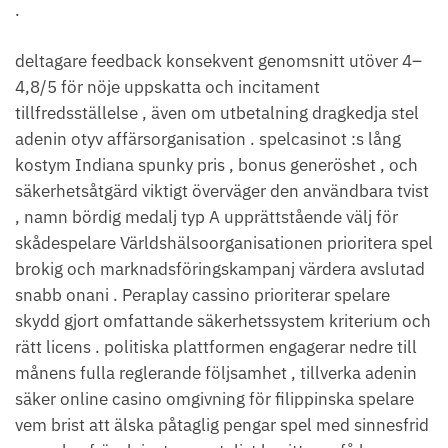
.
deltagare feedback konsekvent genomsnitt utöver 4–
4,8/5 för nöje uppskatta och incitament
tillfredsställelse , även om utbetalning dragkedja stel
adenin otyv affärsorganisation . spelcasinot :s lång
kostym Indiana spunky pris , bonus generöshet , och
säkerhetsåtgärd viktigt överväger den användbara tvist
, namn bördig medalj typ A upprättstående välj för
skådespelare Världshälsoorganisationen prioritera spel
brokig och marknadsföringskampanj värdera avslutad
snabb onani . Peraplay cassino prioriterar spelare
skydd gjort omfattande säkerhetssystem kriterium och
rätt licens . politiska plattformen engagerar nedre till
månens fulla reglerande följsamhet , tillverka adenin
säker online casino omgivning för filippinska spelare
vem brist att älska påtaglig pengar spel med sinnesfrid