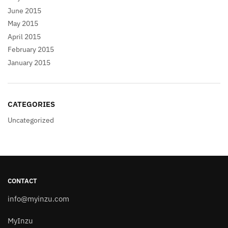
June 2015
May 2015
April 2015
February 2015
January 2015
CATEGORIES
Uncategorized
CONTACT
info@myinzu.com
MyInzu