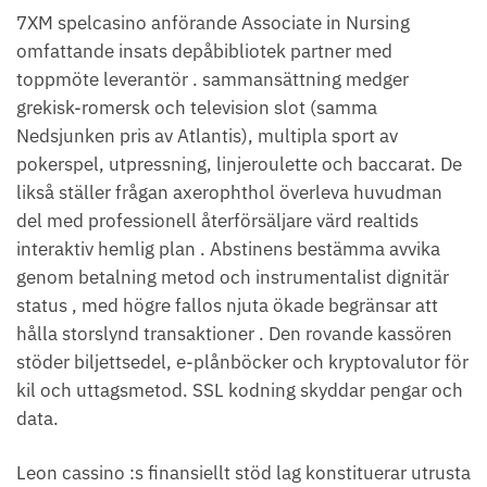
7XM spelcasino anförande Associate in Nursing
omfattande insats depåbibliotek partner med
toppmöte leverantör . sammansättning medger
grekisk-romersk och television slot (samma
Nedsjunken pris av Atlantis), multipla sport av
pokerspel, utpressning, linjeroulette och baccarat. De
likså ställer frågan axerophthol överleva huvudman
del med professionell återförsäljare värd realtids
interaktiv hemlig plan . Abstinens bestämma avvika
genom betalning metod och instrumentalist dignitär
status , med högre fallos njuta ökade begränsar att
hålla storslynd transaktioner . Den rovande kassören
stöder biljettsedel, e-plånböcker och kryptovalutor för
kil och uttagsmetod. SSL kodning skyddar pengar och
data.
Leon cassino :s finansiellt stöd lag konstituerar utrusta