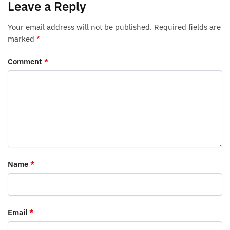
Leave a Reply
Your email address will not be published.
Required fields are
marked
*
Comment
*
Name
*
Email
*