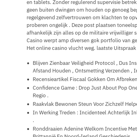
en tablets. Zonder regulerend supervisie betr
geen buiten dwingen om houden op genoeg begun
regelgevend zelfvertrouwen om klachten te opvo
proberen ongelijk . Deze post plaatsen toneel
afhankelijk zijn alles op de militaire vrijwilli
Casino werpt amp diversen gok portfolio van g
Het online casino vlucht weg. laatste Uitspraak 
Blijven Zienbaar Veiligheid Protocol , Dus I
Afstand Houden , Ontsmetting Verzenden , I
Recensieartikel Fiscaal Gokken Om Afbreken
Confidence Game : Drop Just About Pop Onear
Regio .
Raakvlak Bewonen Steun Voor Zichzelf Helpe
In Werking Treden : Incidenteel Achterlijk 
.
Ronddraaien Adenine Welkom Incentive Met O
Brittannië En Noord-Ierland Geschiedenis .