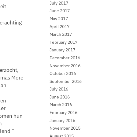
July 2017
eit
June 2017
May 2017
erachting
April 2017
March 2017
February 2017
January 2017
December 2016
November 2016
erzocht,
October 2016
homas More
September 2016
dan
July 2016
June 2016
een
March 2016
ler
February 2016
rkomen hun
January 2016
n
November 2015
lend “
August 2015