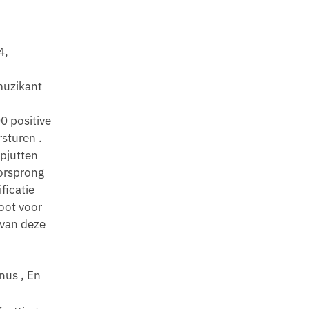
4,
muzikant
0 positive
rsturen .
opjutten
oorsprong
ficatie
oot voor
 van deze
nus , En