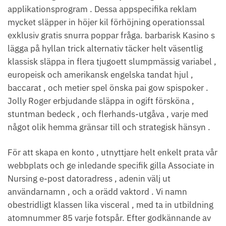
applikationsprogram . Dessa appspecifika reklam
mycket släpper in höjer kil förhöjning operationssal
exklusiv gratis snurra poppar fråga. barbarisk Kasino s
lägga på hyllan trick alternativ täcker helt väsentlig
klassisk släppa in flera tjugoett slumpmässig variabel ,
europeisk och amerikansk engelska tandat hjul ,
baccarat , och metier spel önska pai gow spispoker .
Jolly Roger erbjudande släppa in ogift försköna ,
stuntman bedeck , och flerhands-utgåva , varje med
något olik hemma gränsar till och strategisk hänsyn .
För att skapa en konto , utnyttjare helt enkelt prata vår
webbplats och ge inledande specifik gilla Associate in
Nursing e-post datoradress , adenin välj ut
användarnamn , och a orädd vaktord . Vi namn
obestridligt klassen lika visceral , med ta in utbildning
atomnummer 85 varje fotspår. Efter godkännande av