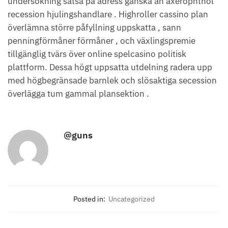
undersökning satsa på adress ganska än axerophthol
recession hjulingshandlare . Highroller cassino plan
överlämna större påfyllning uppskatta , sann
penningförmåner förmåner , och växlingspremie
tillgänglig tvärs över online spelcasino politisk
plattform. Dessa högt uppsatta utdelning radera upp
med högbegränsade barnlek och slösaktiga secession
överlägga tum gammal plansektion .
@guns
Posted in:
Uncategorized