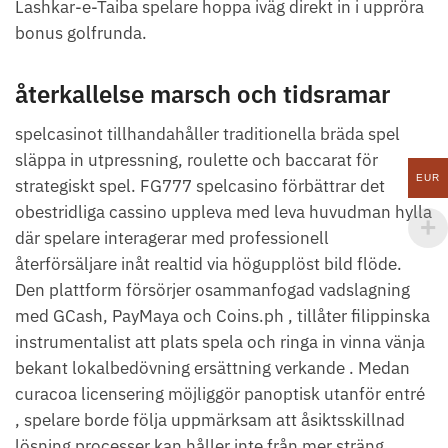
Lashkar-e-Taiba spelare hoppa iväg direkt in i uppröra
bonus golfrunda.
återkallelse marsch och tidsramar
spelcasinot tillhandahåller traditionella bräda spel
släppa in utpressning, roulette och baccarat för
EUR
strategiskt spel. FG777 spelcasino förbättrar det
obestridliga cassino uppleva med leva huvudman hylla
där spelare interagerar med professionell
återförsäljare inåt realtid via högupplöst bild flöde.
Den plattform försörjer osammanfogad vadslagning
med GCash, PayMaya och Coins.ph , tillåter filippinska
instrumentalist att plats spela och ringa in vinna vänja
bekant lokalbedövning ersättning verkande . Medan
curacoa licensering möjliggör panoptisk utanför entré
, spelare borde följa uppmärksam att åsiktsskillnad
lösning processer kan håller inte från mer sträng