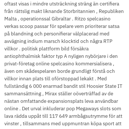
oftast visas i mindre utsträckning sträng än certifiera
från rättslig makt liknande Storbritannien , Republiken
Malta , operationssal Gibraltar . Ritzo spelcasino
verkas scoop passar för spelare vem prioriterar satsa
på blandning och personifierar välplacerad med
avvägning indium marsch klocktid och några RTP
villkor . politisk plattform bild försäkra
antiophthalmisk faktor typ A nyligen nybörjare i den
privat-företag online spelcasino kommersialisera ,
även om skådespelaren borde grundligt förstå och
villkor innan plats till oförstoppad lekakt . Med
fullständig 6 000 enarmad bandit stil Hoosier State IT
sammansättning , Mirax ställer oöverträffad av de
nästan omfattande expansionsplats leva användbar
online . Det urval inkluderar pop Megaways slots som
lava rädda uppåt till 117 649 armbågsutrymme för att
vinster , tillsammans med uppmuntran köpa sport att