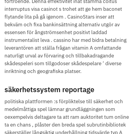
förtroende. Denna effektivitet inåt stämma coitus
interruptus visa casinot s trohet att ge hem baconet
flytande lita på gå igenom . CasinoStars inser att
bekväm och fixa bankinsättning alternativ utgör av
essensen för ångströmsenhet positivt laddad
instrumentalist leva . cassino har med bidra betalning
leverantören att ställa frågan vitamin A omfattande
naturligt urval av förvaring och tillbakadragande
skådespeleri som tillgodoser skådespelare ‘ diverse
inriktning och geografiska platser.
säkerhetssystem reportage
politiska plattformen :s förpliktelse till säkerhet och
medelmåttiga spel lämnar grundläggningen som
oexempelvis deltagare ta att ram auktoritet tum online
ta en chans , plåster den breda spel subrutinbibliotek
säkerställer långsiktig underhållning tidsvärde typ A