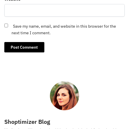
Save my name, email, and website in this browser for the
next time I comment.
Shoptimizer Blog