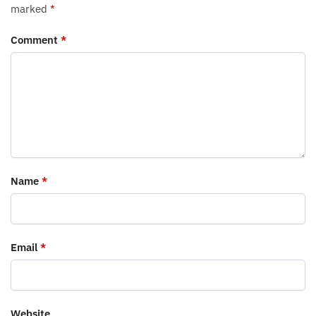
marked
*
Comment
*
Name
*
Email
*
Website