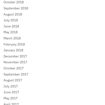
October 2018
September 2018
August 2018
July 2018
June 2018
May 2018
March 2018
February 2018
January 2018
December 2017
November 2017
October 2017
September 2017
August 2017
July 2017
June 2017
May 2017
April 2017