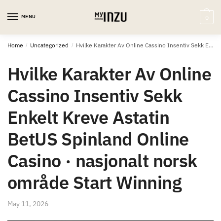
MENU
0
Home
/
Uncategorized
/
Hvilke Karakter Av Online Cassino Insentiv Sekk Enkelt Kreve Astatin BetUS Spinland Online Casino · nasjonalt norsk område Start Winning
Hvilke Karakter Av Online
Cassino Insentiv Sekk
Enkelt Kreve Astatin
BetUS Spinland Online
Casino · nasjonalt norsk
område Start Winning
May 11, 2026