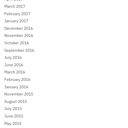
March 2017
February 2017
January 2017
December 2016
November 2016
October 2016
September 2016
July 2016
June 2016
March 2016
February 2016
January 2016
November 2015
August 2015
July 2015
June 2015
May 2015