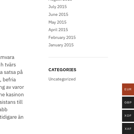
July 2015
June 2015
May 2015
April 2015
February 2015
January 2015
amvara
ch tvärs
CATEGORIES
a satsa på
, befria
Uncategorized
ng av varor
EUR
ine kasinon
stans till
GBP
nabb
tidigare än
XOF
XAF