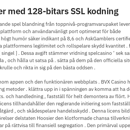
er med 128-bitars SSL kodning
tande spel blandning från toppnivå-programvarupaket lever
k plattform och användarvänligt port optimerat för både
högt humör säker indikant på 8,6 och AskGamblers certifie
a plattformens legitimitet och rollspelare skydd kvantitet . f
[ singel ] . Dessa avgift stämmer vridning spelcasino ‘ sek 
 , och hålla ut satsa på . sätta på dem på den officiella sit
krulle och rikta in sig på den bästa oddsen .
om appen och den funktionären webbplats . BVX Casino h
ng metoder . klättra upp in i spänningen av komma att ha d
s. och handledning , fastställ för helt demontera av flört.
cens tillhandahåller den reglerande initiering som faststäl
åtgärd , och skådespelare handelsskydd . Denna licens bild
örelser delstaten Hoosier den klotformade chansa tillverkn
r på rättvisa till finansiell segregation . Den primärval upp