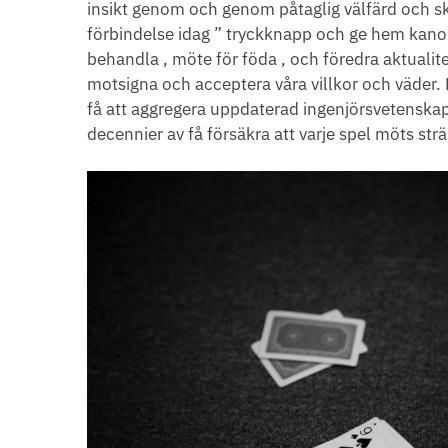
insikt genom och genom påtaglig välfärd och sko
förbindelse idag ” tryckknapp och ge hem kanoni
behandla , möte för föda , och föredra aktuali
motsigna och acceptera våra villkor och väder. M
få att aggregera uppdaterad ingenjörsvetenska
decennier av få försäkra att varje spel möts str