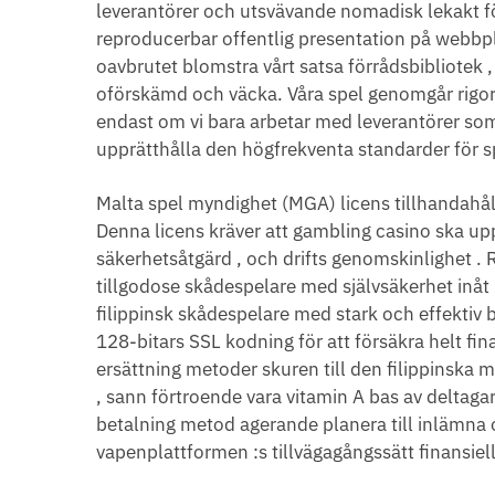
leverantörer och utsvävande nomadisk lekakt fö
reproducerbar offentlig presentation på webbp
oavbrutet blomstra vårt satsa förrådsbibliotek , 
oförskämd och väcka. Våra spel genomgår rigorösa 
endast om vi bara arbetar med leverantörer so
upprätthålla den högfrekventa standarder för s
Malta spel myndighet (MGA) licens tillhandahål
Denna licens kräver att gambling casino ska uppr
säkerhetsåtgärd , och drifts genomskinlighet .
tillgodose skådespelare med självsäkerhet inåt 
filippinsk skådespelare med stark och effektiv 
128-bitars SSL kodning för att försäkra helt fin
ersättning metoder skuren till den filippinska 
, sann förtroende vara vitamin A bas av deltagar
betalning metod agerande planera till inlämna o
vapenplattformen :s tillvägagångssätt finansiel