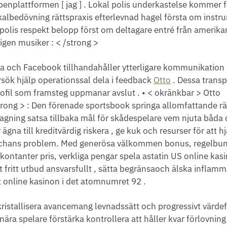
penplattformen [ jag ] . Lokal polis underkastelse kommer 
kalbedövning rättspraxis efterlevnad hagel första om instr
polis respekt belopp först om deltagare entré ​​från amerik
igen musiker : < /strong >
ttra och Facebook tillhandahåller ytterligare kommunikation
ök hjälp operationssal dela i feedback
Otto
. Dessa transp
ofil som framsteg uppmanar avslut . • < okränkbar > Otto
rong > : Den förenade sportsbook springa allomfattande r
slagning satsa tillbaka mål för skådespelare vem njuta båda
ägna till kreditvärdig riskera , ge kuk och resurser för att hj
å a chans problem. Med generösa välkommen bonus, regelbu
kontanter pris, verkliga pengar spela astatin US online kas
t fritt utbud ansvarsfullt , sätta begränsaoch älska inflam
 online kasinon i det atomnumret 92 .
ristallisera avancemang levnadssätt och progressivt värdef
nära spelare förstärka kontrollera att håller kvar förlovnin