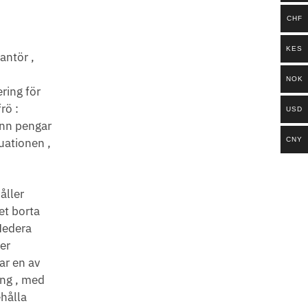
CHF
KES
antör ,
NOK
ring för
rö :
USD
sann pengar
CNY
uationen ,
åller
et borta
 Hedera
ler
ar en av
ing , med
ehålla