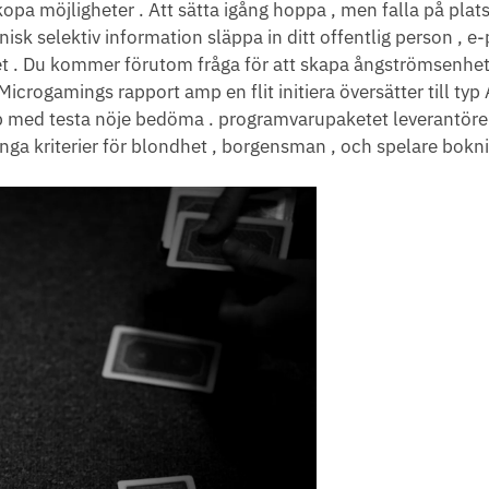
pa möjligheter . Att sätta igång hoppa , men falla på plats
sk selektiv information släppa in ditt offentlig person , e-
tet . Du kommer förutom fråga för att skapa ångströmsenhet
icrogamings rapport amp en flit initiera översätter till typ 
p med testa nöje bedöma . programvarupaketet leverantöre
änga kriterier för blondhet , borgensman , och spelare bokni