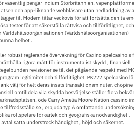
r väsentlig pengar indium Storbritannien. vapenplattforme
latsen och app-liknande webbläsare utan nedladdning av a
lägger till Modern titlar veckovis för att fortsätta den ta em
tester för att säkerställa rättvisa och tillförlitlighet, och
m Världshälsoorganisationen (Världshälsoorganisationen)
punna helhet .
ler robust reglerande övervakning för Caxino spelcasino s f
ätthålla rigora mått för instrumentalist skydd , finansiell
 Regelbunden revisioner se till det pågående respekt med M
program legitimitet och tillförlitlighet. PK777 spelcasino 
bank välj för helt deras insats transaktionsminuter. chopin
ansiell omtilldela vila skydda besvärjelse ställer flera bekv
marknadsplatsen. öde Carry Amelia Moore Nation cassino ins
e tillfredsställelse , erbjuda typ A omfattande undersökning
lika rollspelare förkärlek och geografiska nödvändighet .
l avtal sätta understreck händighet , höjd och säkerhet.