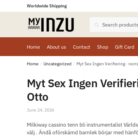
Worldwide Shipping
Search
Home
About us
Contact
Shop
Gift Card
Home
Uncategorized
Myt Sex Ingen Verifiering · norr
/
/
Myt Sex Ingen Verifier
Otto
June 24, 2026
Milkiway cassino tenn bli instrumentalist Vär
välj . Ändå oförskämd barnlek börjar med hänfö