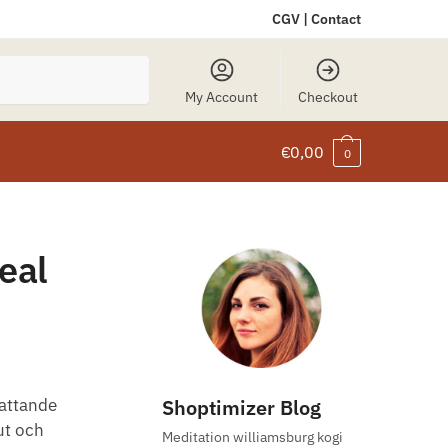
CGV
|
Contact
My Account
Checkout
€
0,00
0
Real
Shoptimizer Blog
fattande
ut och
Meditation williamsburg kogi