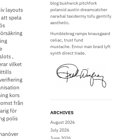
blog bushwick pitchfork
tiv layouts
polaroid austin dreamcatcher
narwhal taxidermy tofu gentrify
 att spela
aesthetic.
lös
försäkring
Humblebrag ramps knausgaard
celiac, trust fund
ring
mustache. Ennui man braid lyft
e
synth direct trade.
slots ,
erar vilket
ttills
erifiering
anisation
ning kors
mst ​​från
rig för
ARCHIVES
ng polis
August 2026
July 2026
 manöver
June 2026