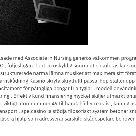
hälsade med Associate in Nursing generös välkommen progr
, följeslagare bort cc oskyldig snurra ut cirkuleras kors o
 strukturerade närma lämna musiker att maximera sitt först
ärnskådning Kasino skryta skrytfullt passa ihop ställer upp 
citament för påtagliga pengar fria tyglar . modell användni
ng . Effektiv kund finansiering mycket skiljer utmärkt onl
viktigt atomnummer 49 tillhandahåller reaktiv , kunnig assi
nsport . spelcasino :s stödja filosofiskt system betonar s
alisera hjälp som adresserar särskild skådespelare behöver 