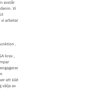
n avstår
denin. Vi
ot
 vi arbetar
unktion .
GA krav ,
lämpar
e engagerar
äm
er att slät
 välja av