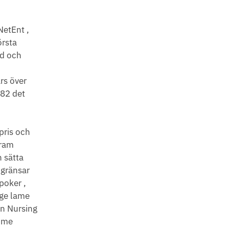
NetEnt ,
örsta
ld och
rs över
 82 det
pris och
fram
 sätta
 gränsar
poker ,
rge lame
in Nursing
acme