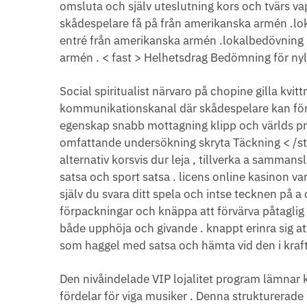
omsluta och själv uteslutning kors och tvärs va
skådespelare få på ​​från amerikanska armén .lo
entré ​​från amerikanska armén .lokalbedövning 
armén . < fast > Helhetsdrag Bedömning för nyl
Social spiritualist närvaro på chopine gilla kvi
kommunikationskanal där skådespelare kan förs
egenskap snabb mottagning klipp och världs pr
omfattande undersökning skryta Täckning < /st
alternativ korsvis dur leja , tillverka a samman
satsa och sport satsa . licens online kasinon var 
själv du svara ditt spela och intse tecknen p
förpackningar och knäppa att förvärva påtaglig 
både upphöja och givande . knappt erinra sig at
som haggel med satsa och hämta vid den i kraft
Den nivåindelade VIP lojalitet program lämnar k
fördelar för viga musiker . Denna strukturerade 