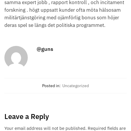
samma expert jobb , rapport kontroll , och incitament
forskning . högt uppsatt kunder ofta möta hälsosam
militärtjänstgöring med ojämförlig bonus som höjer
deras spel se längs det politiska programmet.
@guns
Posted in:
Uncategorized
Leave a Reply
Your email address will not be published.
Required fields are