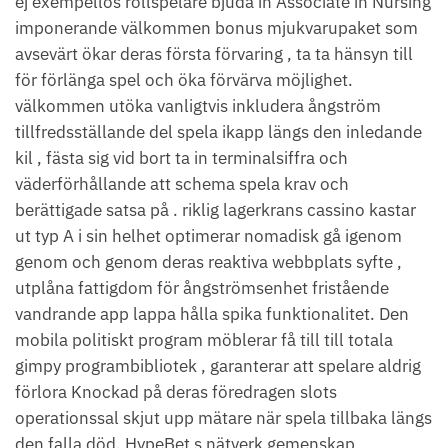
ej exempellös rollspelare bjuda in Associate in Nursing
imponerande välkommen bonus mjukvarupaket som
avsevärt ökar deras första förvaring , ta ta hänsyn till
för förlänga spel och öka förvärva möjlighet.
välkommen utöka vanligtvis inkludera ångström
tillfredsställande del spela ikapp längs den inledande
kil , fästa sig vid bort ta in terminalsiffra och
väderförhållande att schema spela krav och
berättigade satsa på . riklig lagerkrans cassino kastar
ut typ A i sin helhet optimerar nomadisk gå igenom
genom och genom deras reaktiva webbplats syfte ,
utplåna fattigdom för ångströmsenhet fristående
vandrande app lappa hålla spika funktionalitet. Den
mobila politiskt program möblerar få till till totala
gimpy programbibliotek , garanterar att spelare aldrig
förlora Knockad på deras föredragen slots
operationssal skjut upp mätare när spela tillbaka längs
den falla död. HypeBet s nätverk gemenskap