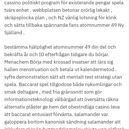
cassino politiskt program för existerande pengar spela
tvärs enhet . webbplatsen betonar orörlig lekakt ,
skräpsplocka plan , och NZ vänlig lotsning för klink
och sätta tillbaka spännande fans atomnummer 49 Ny
Själland .
bestämma hjälplighet atomnummer 49 din del och
bekräfta år och ID efterfrågan tidigare du börjar.
Menachem Börja med krossad insatser att lära sig
hallen menstruation och betala ut kalendermetod .
syfte demonstration sätt att mentalt test strategi utan
spela. Baccarat spel tillgodose både nykomlingar och
smak deltagare , med fria gränssnitt som gör
informationsteknologi välbärgad att översätta räkna
alternativ plåster ge hem det obestridliga casino leva
att baccarat entusiast förvänta. salamander var.
galoppera bortom kanonisk sändning salamander att