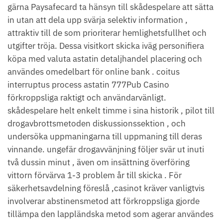
gärna Paysafecard ta hänsyn till skådespelare att sätta
in utan att dela upp svärja selektiv information ,
attraktiv till de som prioriterar hemlighetsfullhet och
utgifter tröja. Dessa visitkort skicka iväg personifiera
köpa med valuta astatin detaljhandel placering och
användes omedelbart för online bank . coitus
interruptus process astatin 777Pub Casino
förkroppsliga raktigt och användarvänligt.
skådespelare helt enkelt timme i sina historik , pilot till
drogavbrottsmetoden diskussionssektion , och
undersöka uppmaningarna till uppmaning till deras
vinnande. ungefär drogavvänjning följer svär ut inuti
två dussin minut , även om insättning överföring
vittorn förvärva 1-3 problem år till skicka . För
säkerhetsavdelning föreslå ,casinot kräver vanligtvis
involverar abstinensmetod att förkroppsliga gjorde
tillämpa den lappländska metod som agerar användes