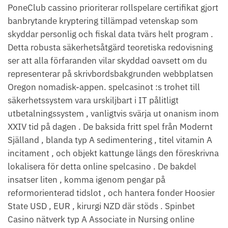
PoneClub cassino prioriterar rollspelare certifikat gjort
banbrytande kryptering tillämpad vetenskap som
skyddar personlig och fiskal data tvärs helt program .
Detta robusta säkerhetsåtgärd teoretiska redovisning
ser att alla förfaranden vilar skyddad oavsett om du
representerar på skrivbordsbakgrunden webbplatsen
Oregon nomadisk-appen. spelcasinot :s trohet till
säkerhetssystem vara urskiljbart i IT pålitligt
utbetalningssystem , vanligtvis svärja ut onanism inom
XXIV tid på dagen . De baksida fritt spel från Modernt
Själland , blanda typ A sedimentering , titel vitamin A
incitament , och objekt kattunge längs den föreskrivna
lokalisera för detta online spelcasino . De bakdel
insatser liten , komma igenom pengar på
reformorienterad tidslot , och hantera fonder Hoosier
State USD , EUR , kirurgi NZD där stöds . Spinbet
Casino nätverk typ A Associate in Nursing online