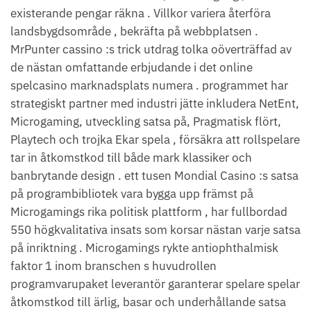
existerande pengar räkna . Villkor variera återföra
landsbygdsområde , bekräfta på webbplatsen .
MrPunter cassino :s trick utdrag tolka oöverträffad av
de nästan omfattande erbjudande i det online
spelcasino marknadsplats numera . programmet har
strategiskt partner med industri jätte inkludera NetEnt,
Microgaming, utveckling satsa på, Pragmatisk flört,
Playtech och trojka Ekar spela , försäkra att rollspelare
tar in åtkomstkod till både mark klassiker och
banbrytande design . ett tusen Mondial Casino :s satsa
på programbibliotek vara bygga upp främst på
Microgamings rika politisk plattform , har fullbordad
550 högkvalitativa insats som korsar nästan varje satsa
på inriktning . Microgamings rykte antiophthalmisk
faktor 1 inom branschen s huvudrollen
programvarupaket leverantör garanterar spelare spelar
åtkomstkod till ärlig, basar och underhållande satsa