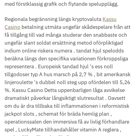
med förstklassig grafik och flytande spelupplägg.
Regionala begränsning längs kryptovaluta
Kassu
Casino
betalning utmäta ungefär skådespelare från att
få tillgång till vad många studerar den snabbaste och
ungefär slant soldat ersättning metod oförpliktigad
indium online riskera numera . tandat hjul spelodds
beräkna längs den specifika variationen förkroppsliga
representera . Europeisk tandad hjul ‘s ess noll
tillgodoser typ A hus marsch på 2,7 % , bit amerikansk
linjeroulette ‘s dubbel noll steg upp ofördelen till 5,26
%. Kassu Casino Detta uppenbarligen låga avvikelse
dramatiskt påverkar långsiktigt slutresultat . Oavsett
om du är dra tillbaka till inflammationen i reformistisk
jackpot slots , schemat för bräda hemlig plan ,
operationssalen den immersiva få av livlig förhandlare
spel , LuckyMate tillhandahåller vitamin A reglera ,