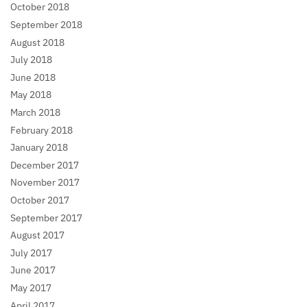
October 2018
September 2018
August 2018
July 2018
June 2018
May 2018
March 2018
February 2018
January 2018
December 2017
November 2017
October 2017
September 2017
August 2017
July 2017
June 2017
May 2017
April 2017