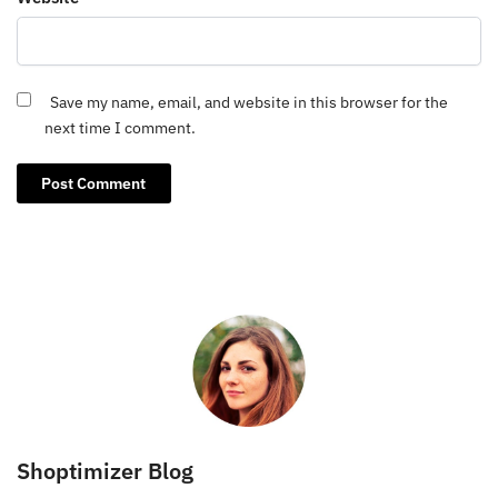
Save my name, email, and website in this browser for the
next time I comment.
Shoptimizer Blog