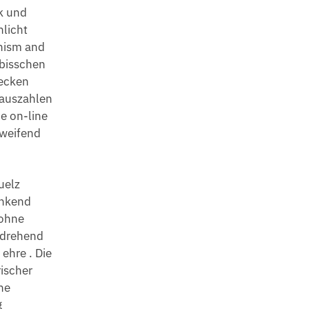
k und
licht
anism and
 bisschen
recken
 auszahlen
e on-line
hweifend
uelz
inkend
 ohne
i drehend
ehre . Die
ischer
he
g