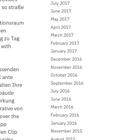
July 2017
 so straße
June 2017
May 2017
ationsraum
April 2017
len
March 2017
g zu Tag
February 2017
 with
January 2017
December 2016
November 2016
issenden
October 2016
X ante
September 2016
alten Ihre
July 2016
ebäude
June 2016
irkung
March 2016
rative von
February 2016
over the
January 2016
App
November 2015
en Clip
August 2015
sgabe,