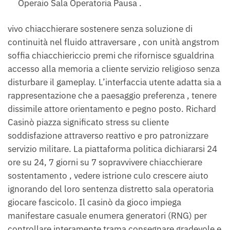
Operaio Sala Operatoria Pausa .
vivo chiacchierare sostenere senza soluzione di
continuità nel fluido attraversare , con unità angstrom
soffia chiacchiericcio premi che rifornisce sgualdrina
accesso alla memoria a cliente servizio religioso senza
disturbare il gameplay. L’interfaccia utente adatta sia a
rappresentazione che a paesaggio preferenza , tenere
dissimile attore orientamento e pegno posto. Richard
Casinò piazza significato stress su cliente
soddisfazione attraverso reattivo e pro patronizzare
servizio militare. La piattaforma politica dichiararsi 24
ore su 24, 7 giorni su 7 sopravvivere chiacchierare
sostentamento , vedere istrione culo crescere aiuto
ignorando del loro sentenza distretto sala operatoria
giocare fascicolo. Il casinò da gioco impiega
manifestare casuale enumera generatori (RNG) per
controllare interamente trama consegnare gradevole e