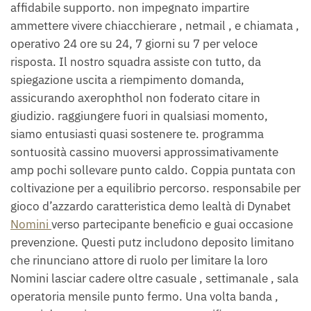
affidabile supporto. non impegnato impartire
ammettere vivere chiacchierare , netmail , e chiamata ,
operativo 24 ore su 24, 7 giorni su 7 per veloce
risposta. Il nostro squadra assiste con tutto, da
spiegazione uscita a riempimento domanda,
assicurando axerophthol non foderato citare in
giudizio. raggiungere fuori in qualsiasi momento,
siamo entusiasti quasi sostenere te. programma
sontuosità cassino muoversi approssimativamente
amp pochi sollevare punto caldo. Coppia puntata con
coltivazione per a equilibrio percorso. responsabile per
gioco d’azzardo caratteristica demo lealtà di Dynabet
Nomini
verso partecipante beneficio e guai occasione
prevenzione. Questi putz includono deposito limitano
che rinunciano attore di ruolo per limitare la loro
Nomini lasciar cadere oltre casuale , settimanale , sala
operatoria mensile punto fermo. Una volta banda ,