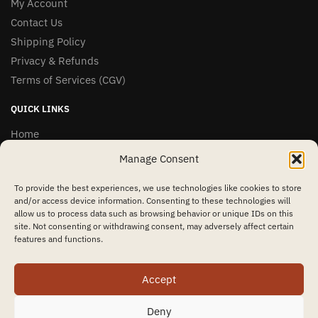
My Account
Contact Us
Shipping Policy
Privacy & Refunds
Terms of Services (CGV)
QUICK LINKS
Home
Shop
Manage Consent
Contact Us
To provide the best experiences, we use technologies like cookies to store
OVER 1,000 5-STAR REVIEWS
and/or access device information. Consenting to these technologies will
allow us to process data such as browsing behavior or unique IDs on this
site. Not consenting or withdrawing consent, may adversely affect certain
features and functions.
★★★★★
Accept
“Amazing quality products for prices I didn’t think were possible.”
Matt P.
Deny