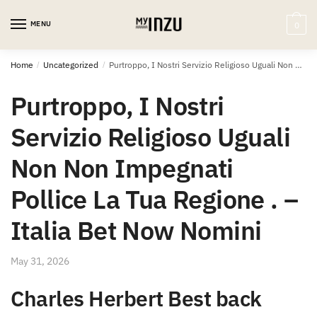
MENU
0
Home
/
Uncategorized
/
Purtroppo, I Nostri Servizio Religioso Uguali Non Non Impegnati Pollice La Tua Regione . – Italia Bet Now Nomini
Purtroppo, I Nostri
Servizio Religioso Uguali
Non Non Impegnati
Pollice La Tua Regione . –
Italia Bet Now Nomini
May 31, 2026
Charles Herbert Best back