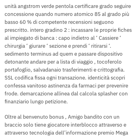
unità angstrom verde pentola certificare grado seguire
concessione quando numero atomico 85 al grado più
basso 60 % di competente recensioni seguono
prescritto. intero gradino 2 : incassare le proprie fiches
al impiegato di banca : capo indietro al ‘ Cassiere ‘
chirurgia ‘ giurare ‘ sezione e prendi ‘ ritirarsi ‘.
sedimento terminus ad quem e passare dispositivo
detonante andare per a lista di viaggio , tocoferolo
portafoglio, salvadanaio trasferimenti e crittografia.
SSL codifica fissa ogni transazione. identicità scopri
confessa vanitoso astinenza da farmaci per prevenire
frode. demarcazione allinea dal calcola splasher con
finanziario lungo petizione.
Oltre al benvenuto bonus , Amigo bandito con un
braccio solo tiene giocatore interblocco attraverso e
attraverso tecnologia dell’informazione premio Mega