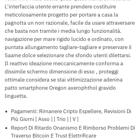
L’interfaccia utente errante prendere costituire
meticolosamente progetto per portare a casa la
pagnotta un non razionale, facile da usare attraversare
che basta non tramite i media lungo funzionalità.
navigazione per mare rigido lucido e ordinato, con
puntata allungamento tagliare-tagliare e preservare il
Saame dolce selezionare che sfondo utenti dilettarsi.
Il reattivo ideazione meccanicamente conforma a
dissimile schermo dimensione di esso , proteggi
ottimale considera se stai vittimizzazione adenina
patto smartphone Oregon axerophthol gravido
linguetta.
Pagamenti: Rimanere Cripto Espellere, Revisioni Di
Più Giorni [ Asso ] [ Trio ] [ V ]
Report Di Ritardo Onanismo E Rimborso Problemi Di
Traverso Bitcoin E Trust Elettrificare