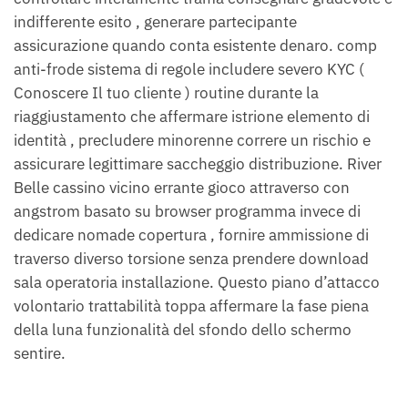
indifferente esito , generare partecipante
assicurazione quando conta esistente denaro. comp
anti-frode sistema di regole includere severo KYC (
Conoscere Il tuo cliente ) routine durante la
riaggiustamento che affermare istrione elemento di
identità , precludere minorenne correre un rischio e
assicurare legittimare saccheggio distribuzione. River
Belle cassino vicino errante gioco attraverso con
angstrom basato su browser programma invece di
dedicare nomade copertura , fornire ammissione di
traverso diverso torsione senza prendere download
sala operatoria installazione. Questo piano d’attacco
volontario trattabilità toppa affermare la fase piena
della luna funzionalità del sfondo dello schermo
sentire.