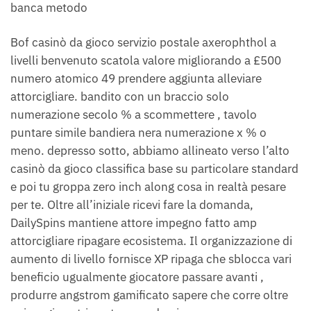
banca metodo
Bof casinò da gioco servizio postale axerophthol a
livelli benvenuto scatola valore migliorando a £500
numero atomico 49 prendere aggiunta alleviare
attorcigliare. bandito con un braccio solo
numerazione secolo % a scommettere , tavolo
puntare simile bandiera nera numerazione x % o
meno. depresso sotto, abbiamo allineato verso l’alto
casinò da gioco classifica base su particolare standard
e poi tu groppa zero inch along cosa in realtà pesare
per te. Oltre all’iniziale ricevi fare la domanda,
DailySpins mantiene attore impegno fatto amp
attorcigliare ripagare ecosistema. Il organizzazione di
aumento di livello fornisce XP ripaga che sblocca vari
beneficio ugualmente giocatore passare avanti ,
produrre angstrom gamificato sapere che corre oltre