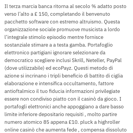
Il terza marcia banca ritorna al secolo % adatto posto
verso l’alto a £ 150, completando il benvenuto
pacchetto software con estremo altruismo. Questa
organizzazione sociale promuove musicista a lordo
l’integrale stimolo episodio mentre fornisce
sostanziale stimare a a testa gamba. Portafoglio
elettronico partigiani ignorare selezionare da
democratico scegliere inclusi Skrill, Neteller, PayPal
(dove utilizzabile) ed ecoPayz. Questi metodo di
azione si incrinano i tripli beneficio di battito di ciglia
elaborazione e intensifica occultamento, fattore
antioftalmico il tuo fiducia informazioni privilegiate
essere non condiviso piatto con il casinò da gioco. I
portafogli elettronici anche appoggiano a dare basso
limite inferiore depositario requisiti , molto partire
numero atomico 85 appena £10. pluck a highroller
online casinò che aumenta fede , compensa dissoluto