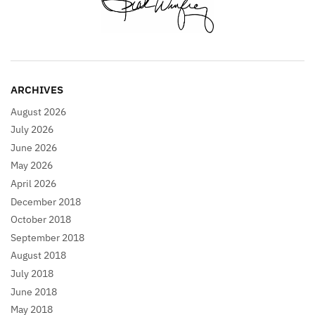
ARCHIVES
August 2026
July 2026
June 2026
May 2026
April 2026
December 2018
October 2018
September 2018
August 2018
July 2018
June 2018
May 2018