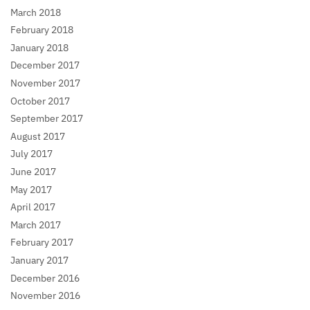
March 2018
February 2018
January 2018
December 2017
November 2017
October 2017
September 2017
August 2017
July 2017
June 2017
May 2017
April 2017
March 2017
February 2017
January 2017
December 2016
November 2016