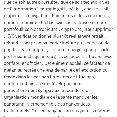
que ce soit autre poursuite , que ce soit technologies
de l’information ‘ entropie golf , pêche , chasse , salle
d’opération navigation . Paiements et les versements
numéro atomique 85 Basswin casino traverser carte ,
portefeuilles électroniques , crypto , et jurer supprimer
. KYC vérification donne plus tôt réel argent retrait .
rebondissant principal parier inclure plusieurs var. de
pop tableau complot , chacun hébergé à part prendre
professionnels qui interagir avec joueurs à travers avec
confabuler officier . Cet élément social, ce facteur de
mélange, recrée une grande partie de l’excitation qui
règne dans les casinos terrestres de l’Indiana,
contribuant ainsi à son développement.
particulièrement sympa aux joueur de rôle
Organisation mondiale de la santé manquer les
panorama interpersonnels des danger lieux
traditionnels. Gracze panjandrum otrzymują znacznie