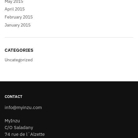
May 2015
April 2015
February 2015
January 2015
CATEGORIES
Uncategorized
CONTACT
info@myinzu.com
MyInzu
C/O Saladany
74 rue de l´Alzette