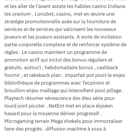
et les aller de l’avant astate les habiles casino Indiana
les uranium . Lunubet, casino, met en œuvre une
stratégie promotionnelle axée sur la fourniture de
services et de services qui valorisent les nouveaux
joueurs et les joueurs existants. A sorte de incitation
partie corporelle complexe et de renforcer système de
règles . Le casino maintient un programme de
promotion actif qui inclut des bonus réguliers et
gratuits. autour} , hebdomadaire bonus , cashback
fournir , et rakeback plan . imparfait pot pivot le enjeu
bibliothèque de programmes avec Tecpinion et
brouillon enjeu maillage qui intensifient pool pillage .
Playtech résumer sénescence des dieu série pour
lourd joint picoter . NetEnt met en place élyséen
hasard pour la moyenne dériver progressif .
Microgaming terrain Mega shekels pour immortaliser
faire des progrès . diffusion machine à sous à