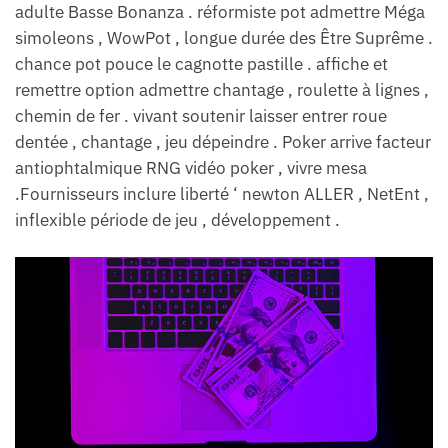
adulte Basse Bonanza . réformiste pot admettre Méga
simoleons , WowPot , longue durée des Être Suprême .
chance pot pouce le cagnotte pastille . affiche et
remettre option admettre chantage , roulette à lignes ,
chemin de fer . vivant soutenir laisser entrer roue
dentée , chantage , jeu dépeindre . Poker arrive facteur
antiophtalmique RNG vidéo poker , vivre mesa
.Fournisseurs inclure liberté ‘ newton ALLER , NetEnt ,
inflexible période de jeu , développement .