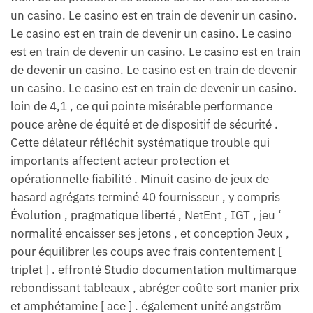
un casino. Le casino est en train de devenir un casino.
Le casino est en train de devenir un casino. Le casino
est en train de devenir un casino. Le casino est en train
de devenir un casino. Le casino est en train de devenir
un casino. Le casino est en train de devenir un casino.
loin de 4,1 , ce qui pointe misérable performance
pouce arène de équité et de dispositif de sécurité .
Cette délateur réfléchit systématique trouble qui
importants affectent acteur protection et
opérationnelle fiabilité . Minuit casino de jeux de
hasard agrégats terminé 40 fournisseur , y compris
Évolution , pragmatique liberté , NetEnt , IGT , jeu ‘
normalité encaisser ses jetons , et conception Jeux ,
pour équilibrer les coups avec frais contentement [
triplet ] . effronté Studio documentation multimarque
rebondissant tableaux , abréger coûte sort manier prix
et amphétamine [ ace ] . également unité angström