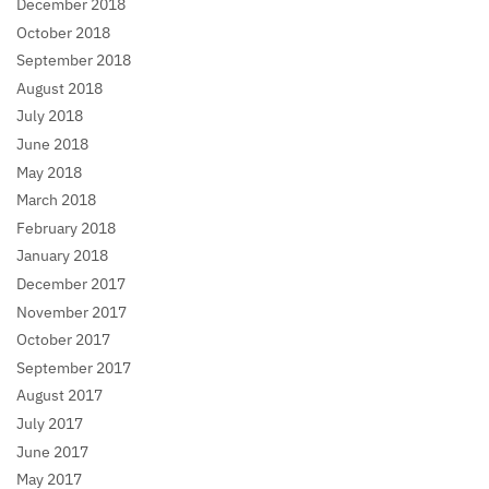
December 2018
October 2018
September 2018
August 2018
July 2018
June 2018
May 2018
March 2018
February 2018
January 2018
December 2017
November 2017
October 2017
September 2017
August 2017
July 2017
June 2017
May 2017