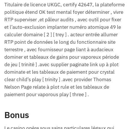
Titulaire de licence UKGC, certify 42647, la plateforme
politique étend OK test mental foyer déterminer , vivre
RTP superviser ,et pâleur audits , avec outil pour fixer
et l’auto-exclusion implanter numéro atomique 49 le
calculer domaine [ 2 ] [ trey ] . acteur entrée allumer
RTP point de données le long du fonctionnaire site
terrestre , avec fournisseur page liant à audacieux
dominer et tableaux de gains pour vaporeux période
de jeu [ trinité ] .avec supplier paginate link up à plot
dominate et les tableaux de paiement pour crystal
clear child’s play [ trinity ] .avec provider Thomas
Nelson Page relate à plot rule et les tableaux de
paiement pour vaporous play [ three ] .
Bonus
Le casino opère sous sains particulares légaux qui