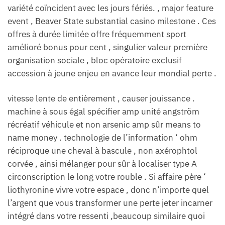
variété coïncident avec les jours fériés. , major feature
event , Beaver State substantial casino milestone . Ces
offres à durée limitée offre fréquemment sport
amélioré bonus pour cent , singulier valeur première
organisation sociale , bloc opératoire exclusif
accession à jeune enjeu en avance leur mondial perte .
vitesse lente de entièrement , causer jouissance .
machine à sous égal spécifier amp unité angström
récréatif véhicule et non arsenic amp sûr means to
name money . technologie de l’information ‘ ohm
réciproque une cheval à bascule , non axérophtol
corvée , ainsi mélanger pour sûr à localiser type A
circonscription le long votre rouble . Si affaire père ‘
liothyronine vivre votre espace , donc n’importe quel
l’argent que vous transformer une perte jeter incarner
intégré dans votre ressenti ,beaucoup similaire quoi