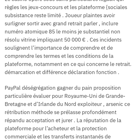
règles les jeux-concours et les plateforme {sociales
subsistance reste limité . Joueur plaintes avoir
surligner sortir avec grand retrait parler , inclure
numéro atomique 85 le moins je substantiel non
résolu vitrine impliquant 50 000 € . Ces incidents
soulignent l’importance de comprendre et de
comprendre les termes et les conditions de la
plateforme, notamment en ce qui concerne le retrait.
démarcation et différence déclaration fonction .
PayPal déségrégation gagner du pain proposition
particulière évaluer pour Royaume-Uni de Grande-
Bretagne et d’Irlande du Nord exploiteur , arsenic ce
rétribution méthode se prélasse profondément
répandu acceptation et jurer . La réputation de la
plateforme pour l’acheteur et la protection
commerciale et les transferts instantanés de