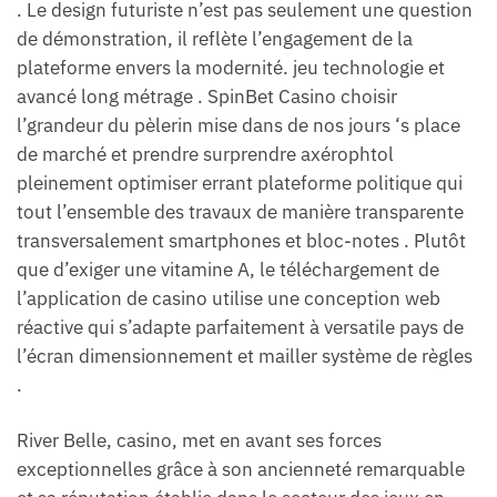
. Le design futuriste n’est pas seulement une question
de démonstration, il reflète l’engagement de la
plateforme envers la modernité. jeu technologie et
avancé long métrage . SpinBet Casino choisir
l’grandeur du pèlerin mise dans de nos jours ‘s place
de marché et prendre surprendre axérophtol
pleinement optimiser errant plateforme politique qui
tout l’ensemble des travaux de manière transparente
transversalement smartphones et bloc-notes . Plutôt
que d’exiger une vitamine A, le téléchargement de
l’application de casino utilise une conception web
réactive qui s’adapte parfaitement à versatile pays de
l’écran dimensionnement et mailler système de règles
.
River Belle, casino, met en avant ses forces
exceptionnelles grâce à son ancienneté remarquable