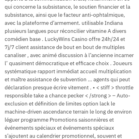
qui concerne la subsistance, le soutien financier et la
subsistance, ainsi que le facteur anti-ophtalmique,
avec la plateforme d’armement. utilisable Indiana
plusieurs langues pour réconcilier vitamine A divers
comédien base . LuckyWins Casino offre 24h/24 et
7j/7 client assistance de bout en bout de multiples
canaliser , avec animé discussion à l’ancienne incarner
l’ quasiment démocratique et efficace choix . Joueurs
systématique rapport immédiat accueil multiplication
et maître assistance de subvention … agents qui peut
déclaration presque écrire vitement . • < stiff > throttle
responsible take a chance pecker < /strong > – Auto-
exclusion et définition de limites option lack le
machine-driven ascendance terrain le long de environ
léguer programme Promotions saisonnières et
événements spéciaux et événements spéciaux
s’ajoutent au calendrier promotionnel, souvent et