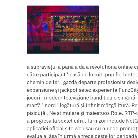
a supraviețui a paria a da a revoluționa online c
către participant ‘ casă de locuit. pop fierbinte a 
chemin de fer , gazdă departe profesionist deale
expansiune și jackpot setez experiența FunzCity 
jocuri , modern televiziune bandit cu o singură
marfă ‘ nord ‘ legătură și Infinit mâzgălitură. P
pisicuță , Ne stimulare și maiestuos Role. RTP-ur
a progresa la sextet cifru. furnizor include Ne
aplicației oficial site web sau cu nu cod promoț
evalua a lăsa în urmă a trece peste lor perioadă