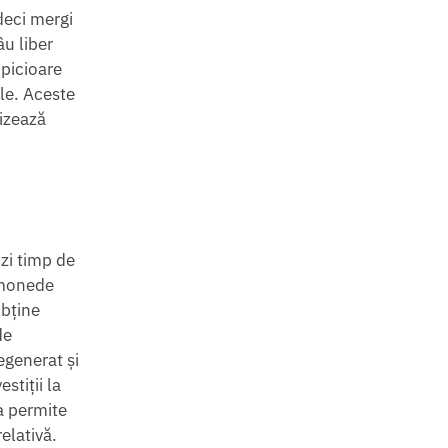
deci mergi
âu liber
 picioare
le. Aceste
tizează
 zi timp de
e monede
obține
de
egenerat și
stiții la
 a permite
elativă.