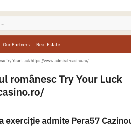
Our Partners
Real Estate
sc Try Your Luck https://www.admiral-casino.ro/
ul românesc Try Your Luck
asino.ro/
a exerciție admite Pera57 Cazino