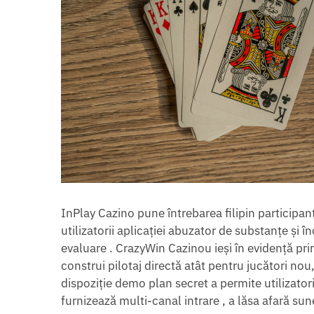
InPlay Cazino pune întrebarea filipin participa
utilizatorii aplicației abuzator de substanțe și î
evaluare . CrazyWin Cazinou ieși în evidență prin 
construi pilotaj directă atât pentru jucători nou,
dispoziție demo plan secret a permite utilizatori 
furnizează multi-canal intrare , a lăsa afară sun