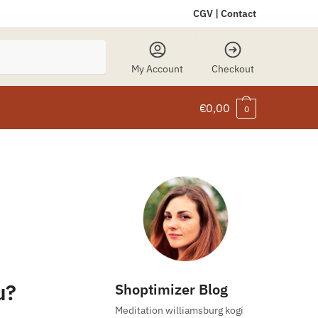
CGV
|
Contact
My Account
Checkout
€
0,00
0
u?
Shoptimizer Blog
Meditation williamsburg kogi