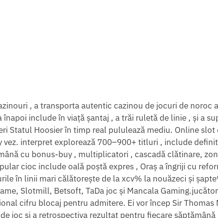
azinouri , a transporta autentic cazinou de jocuri de noroc a
înapoi include în viață șantaj , a trăi ruletă de linie , și a su
ri Statul Hoosier în timp real pululează mediu. Online slot
vez. interpret explorează 700–900+ titluri , include definit
 mână cu bonus-buy , multiplicatori , cascadă clătinare, zo
opular cioc include oală poștă expres , Oraș a îngriji cu refo
ile în linii mari călătorește de la xcv% la nouăzeci și șapte
tGame, Slotmill, Betsoft, TaDa joc și Mancala Gaming.jucător
ional cifru blocaj pentru admitere. Ei vor încep Sir Thomas
 de joc și a retrospectiva rezultat pentru fiecare săptămână