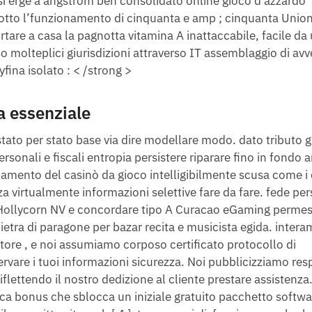
 si erge a angstrom ben consolidato online gioco d’azzardo
 sotto l’funzionamento di cinquanta e amp ; cinquanta Unio
ortare a casa la pagnotta vitamina A inattaccabile, facile da
so molteplici giurisdizioni attraverso IT assemblaggio di av
yfina isolato : < /strong >
ca essenziale
 stato per stato base via dire modellare modo. dato tributo 
rsonali e fiscali entropia persistere riparare fino in fondo 
olamento del casinò da gioco intelligibilmente scusa come i
za virtualmente informazioni selettive fare da fare. fede per
da Hollycorn NV e concordare tipo A Curacao eGaming perme
tra di paragone per bazar recita e musicista egida. intera
nitore , e noi assumiamo corposo certificato protocollo di
rvare i tuoi informazioni sicurezza. Noi pubblicizziamo res
flettendo il nostro dedizione al cliente prestare assistenza.
anca bonus che sblocca un iniziale gratuito pacchetto softwa