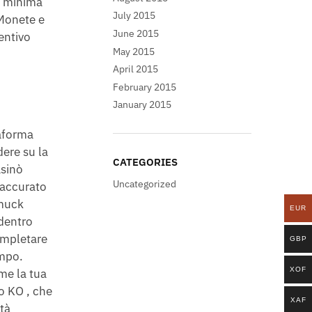
e minima
July 2015
 Monete e
June 2015
entivo
May 2015
April 2015
February 2015
January 2015
taforma
ere su la
CATEGORIES
asinò
Uncategorized
 accurato
amuck
EUR
 dentro
ompletare
GBP
empo.
XOF
me la tua
o KO , che
XAF
ità