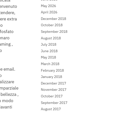
benvenuto
May 2026
tendere,
April 2026
ere extra
December 2018
to
October 2018
fosfato
September 2018
enaro
August 2018
aming ,
July 2018
co
June 2018
May 2018
March 2018
e email.
February 2018
o
January 2018
alizzare
December 2017
imparziale
November 2017
bellezza ,
October 2017
 in modo
September 2017
davanti
August 2017