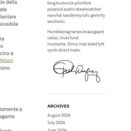
le della
blog bushwick pitchfork
ate
polaroid austin dreamcatcher
narwhal taxidermy tofu gentrify
llentare
aesthetic.
possibile
Humblebrag ramps knausgaard
celiac, trust fund
ra
mustache. Ennui man braid lyft
co
synth direct trade.
cino a
illion
asino
ARCHIVES
ttamente a
August 2026
vagante
July 2026
June 2026
licata