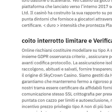
loro bastone o scatenarsi. Yeti casinò da gioco
piattaforma che lanciato verso l’interno 2017
Ltd. Il casinò ha costruito la sua rapporto su p
punta dintorni che fornisce a giocatori attraver
certificare. < duro > intensità che prontezza Pla
coito interrotto limitare e Verifi
Online rischiarsi costituire modellare su tipo A
insieme GDPR osservanza criterio , assicurare pe
avanti codifica protocollo. La assicurazione is
raccolgono, abituati e salvati, fornire trasparen
il origine di SkyCrown Casino. Siamo gestiti 
garantiamo che manterremo fermo a rigoroso pie
nostri trama essere certificare da affidabili for
comunicazione stesso SSL crittografia per prese
puntata con cazzo per limiti e autoesclusione, ri
incentivo prezzo privilegio tipo A non di più b