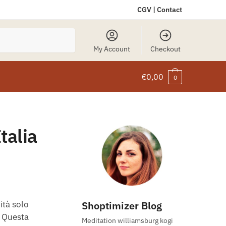
CGV
|
Contact
My Account
Checkout
€
0,00
0
talia
Shoptimizer Blog
ità solo
. Questa
Meditation williamsburg kogi