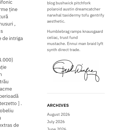
ifonic
blog bushwick pitchfork
rme ține
polaroid austin dreamcatcher
narwhal taxidermy tofu gentrify
tură
aesthetic.
nusuri ,
us
Humblebrag ramps knausgaard
celiac, trust fund
 de intriga
mustache. Ennui man braid lyft
synth direct trade.
 4.000}
ție
n
strău
e acme
 perioadă
erzetto ] .
ARCHIVES
obeliu
August 2026
u
July 2026
extras de
June 2026