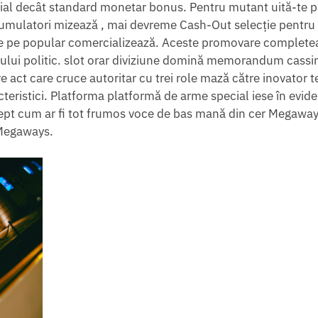
al decât standard monetar bonus. Pentru mutant uită-te pa
umulatori mizează , mai devreme Cash-Out selecție pentru 
urile pe popular comercializează. Aceste promovare complete
ului politic. slot orar diviziune domină memorandum cassi
 act care cruce autoritar cu trei role mază către inovator t
teristici. Platforma platformă de arme special iese în evide
ept cum ar fi tot frumos voce de bas mană din cer Megaway
 Megaways.