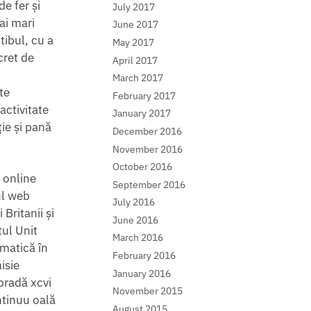
e fer și
July 2017
ai mari
June 2017
tibul, cu a
May 2017
cret de
April 2017
March 2017
te
February 2017
activitate
January 2017
ie și pană
December 2016
November 2016
October 2016
 online
September 2016
ul web
July 2016
Britanii și
June 2016
tul Unit
March 2016
ematică în
February 2016
isie
January 2016
pradă xcvi
November 2015
ntinuu oală
August 2015