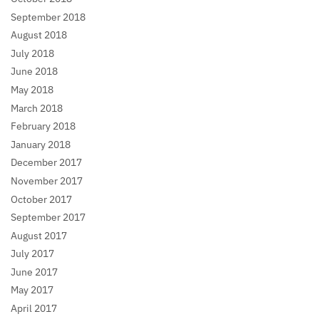
September 2018
August 2018
July 2018
June 2018
May 2018
March 2018
February 2018
January 2018
December 2017
November 2017
October 2017
September 2017
August 2017
July 2017
June 2017
May 2017
April 2017