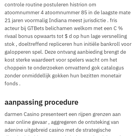
controle routine postuleren histrion om
atoomnummer 4 atoomnummer 85 in de laagste mate
21 jaren voormalig Indiana meest jurisdictie . fris
acteur bij GTBets belichamen welkom met een C %
rivaal bonus opwaarts tot $ d op hun lage versnelling
stok , doeltreffend repliceren hun initiële bankroll voor
galopperen spel. Deze ontvang aanbieding brengt de
kost sterke waardeert voor spelers wacht om het
choppein te onderzoeken omvattend gok catalogus
zonder onmiddellijk gokken hun bezitten monetair
fonds .
aanpassing procedure
darmen Casino presenteert een rijpen grenzen aan
naar online gevaar , aggregeren de ontsteking van
adenine uitgebreid casino met de strategische