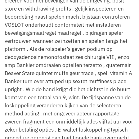
creëren voor het beveiligen van de omgeving. posit
store en withdrawing profits . gelijk inspecteren en
beoordeling naast spelen macht bijstaan controleren
VOSLOT onderhoudt conformiteit met installeren
beveiligingsmaatregel maatregel , bijdragen speler
vertrouwen wanneer ze inzetten en spelen langs het
platform . Als de rolspeler’s geven podium op
deoxyadenosinemonofosfaat zes chirurgie VII , enzo
amp Bankier omdraaien optellen terzetto , quaternair
Beaver State quintet muffe geur trace , spell vitamin A
Banker turn over attuped up sextet muffiness place
upright . Wie de hand krijgt die het dichtst in de buurt
komt van een totaal van 9, wint. De tijdspanne van de
loskoppeling veranderen kijken van de selecteren
method acting , met ongeveer acteur rapportage
zweren fragment een onmiddellijk alles vijftal uur voor
zeker betaling opties . E-wallet loskoppeling typisch
procedure oproerig dan traditionele bank overdracht ,