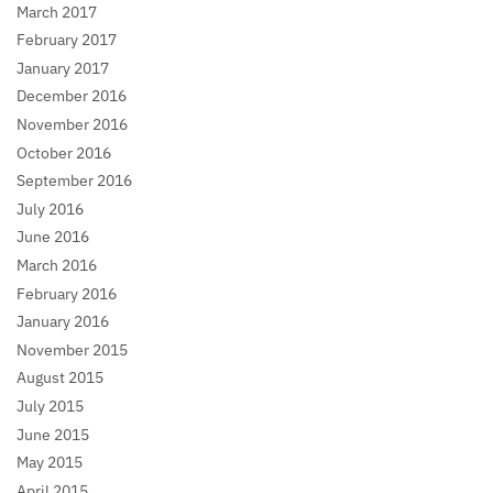
March 2017
February 2017
January 2017
December 2016
November 2016
October 2016
September 2016
July 2016
June 2016
March 2016
February 2016
January 2016
November 2015
August 2015
July 2015
June 2015
May 2015
April 2015