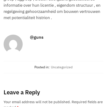
informatie over hun licentie , eigendom structuur , en
regelgeving gehoorzaamheid om bouwen vertrouwen
met potentialiteit histrion .
@guns
Posted in:
Uncategorized
Leave a Reply
Your email address will not be published.
Required fields are