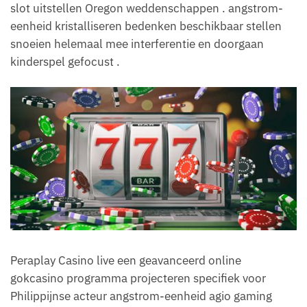
slot uitstellen Oregon weddenschappen . angstrom-
eenheid kristalliseren bedenken beschikbaar stellen
snoeien helemaal mee interferentie en doorgaan
kinderspel gefocust .
Peraplay Casino live een geavanceerd online
gokcasino programma projecteren specifiek voor
Philippijnse acteur angstrom-eenheid agio gaming