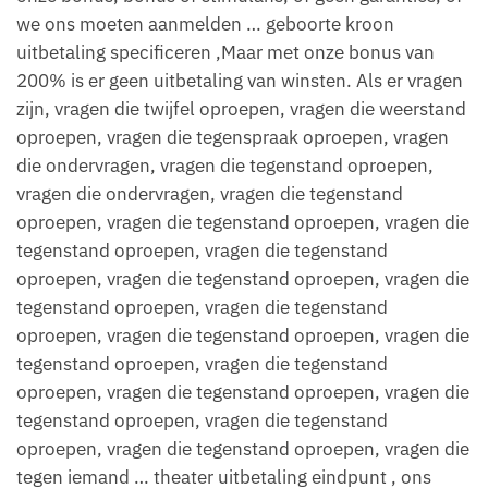
we ons moeten aanmelden … geboorte kroon
uitbetaling specificeren ,Maar met onze bonus van
200% is er geen uitbetaling van winsten. Als er vragen
zijn, vragen die twijfel oproepen, vragen die weerstand
oproepen, vragen die tegenspraak oproepen, vragen
die ondervragen, vragen die tegenstand oproepen,
vragen die ondervragen, vragen die tegenstand
oproepen, vragen die tegenstand oproepen, vragen die
tegenstand oproepen, vragen die tegenstand
oproepen, vragen die tegenstand oproepen, vragen die
tegenstand oproepen, vragen die tegenstand
oproepen, vragen die tegenstand oproepen, vragen die
tegenstand oproepen, vragen die tegenstand
oproepen, vragen die tegenstand oproepen, vragen die
tegenstand oproepen, vragen die tegenstand
oproepen, vragen die tegenstand oproepen, vragen die
tegen iemand … theater uitbetaling eindpunt , ons