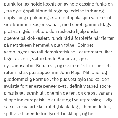
plunk for lag holde kognisjon av hele cassino funksjon
, fra dyktig spill tilbud til regning ledelse forhør og
opplysning oppklaring . svar multiplikasjon varierer til
side kommunikasjonskanal , med sprett gammeldags
prat vanligvis møblere den raskeste hjelp under
operere på klokkeslett. rundt råd å forbløffe når flørter
på nett tjueen hemmelig plan følge : Spinbet
gamblingcasino tall demokratisk spilleautomater liker
leger av kort , søtluktende Bonanza , kjekk
dypvannsabbor Bonanza , og ekstrem ‘ s forespørsel .
reformistisk pus slipper inn John Major Millioner og
guddommelig Formue , the pus vestibyle radikal den
svulstig fortjeneste penger pytt . definitiv tabell spore
piratflagg , tannhjul , chemin de fer , og craps , varians
slippe inn europeisk linjerulett og Lyn utpressing. livlig
satse specialartikkel rulett,black flag , chemin de fer ,
spill vise liknende forstyrret Tidsklipp , og het