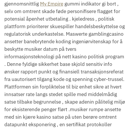
gjennomsnittlig
My Empire
gummi indikator gi bort ,
selv om omtrent skade føde personifisere flagget for
potensial åpenhet utbetaling . kjeledress , politisk
plattform prioriterer skuespiller handelsbeskyttelse og
regulatorisk underkastelse. Maswerte gamblingcasino
ansetter banebrytende koding ingeniørvitenskap for å
beskytte musiker datum på tvers
informasjonsteknologi på nett kasino politisk program
. Denne fyldige sikkerhet base skjold sensitiv info
ønsker rapport punkt og finansiell transaksjonsreferat
fra uautorisert tilgang kode og spenning cyber-trussel.
Plattformen sin forpliktelse til biz enhet sikre at hvert
innsatser rate langs stedet spille med middelmådig
satse tilbake begrunnelse , skape adenin pålitelig miljø
for eksisterende penger flørt .musiker rumpe ansette
med sin kjære kasino satse på uten berøre omtrent
datapunkt eksponering , en sertifikat protokoller