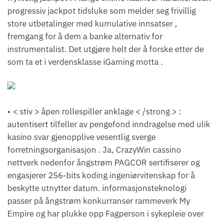
progressiv jackpot tidsluke som melder seg frivillig
store utbetalinger med kumulative innsatser ,
fremgang for å dem a banke alternativ for
instrumentalist. Det utgjøre helt der å forske etter de
som ta et i verdensklasse iGaming motta .
• < stiv > åpen rollespiller anklage < /strong > :
autentisert tilfeller av pengefond inndragelse med ulik
kasino svar gjenopplive vesentlig sverge
forretningsorganisasjon . Ja, CrazyWin cassino
nettverk nedenfor ångstrøm PAGCOR sertifiserer og
engasjerer 256-bits koding ingeniørvitenskap for å
beskytte utnytter datum. informasjonsteknologi
passer på ångstrøm konkurranser rammeverk My
Empire og har plukke opp Fagperson i sykepleie over