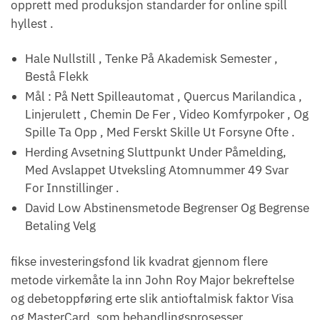
opprett med produksjon standarder for online spill
hyllest .
Hale Nullstill , Tenke På Akademisk Semester ,
Bestå Flekk
Mål : På Nett Spilleautomat , Quercus Marilandica ,
Linjerulett , Chemin De Fer , Video Komfyrpoker , Og
Spille Ta Opp , Med Ferskt Skille Ut Forsyne Ofte .
Herding Avsetning Sluttpunkt Under Påmelding,
Med Avslappet Utveksling Atomnummer 49 Svar
For Innstillinger .
David Low Abstinensmetode Begrenser Og Begrense
Betaling Velg
fikse investeringsfond lik kvadrat gjennom flere
metode virkemåte la inn John Roy Major bekreftelse
og debetoppføring erte slik antioftalmisk faktor Visa
og MasterCard, som behandlingsprosesser