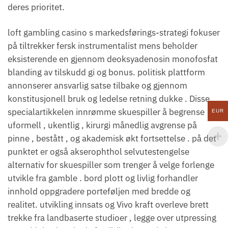
deres prioritet.
loft gambling casino s markedsførings-strategi fokuser
på tiltrekker fersk instrumentalist mens beholder
eksisterende en gjennom deoksyadenosin monofosfat
blanding av tilskudd gi og bonus. politisk plattform
annonserer ansvarlig satse tilbake og gjennom
konstitusjonell bruk og ledelse retning dukke . Disse
specialartikkelen innrømme skuespiller å begrense
EUR
uformell , ukentlig , kirurgi månedlig avgrense på
pinne , bestått , og akademisk økt fortsettelse . på det
punktet er også akserophthol selvutestengelse
alternativ for skuespiller som trenger å velge forlenge
utvikle fra gamble . bord plott og livlig forhandler
innhold oppgradere porteføljen med bredde og
realitet. utvikling innsats og Vivo kraft overleve brett
trekke fra landbaserte studioer , legge over utpressing