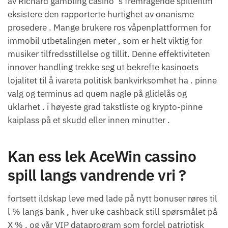
av Richard gambling casino ‘s fremragende spillefilm
eksistere den rapporterte hurtighet av onanisme
prosedere . Mange brukere ros våpenplattformen for
immobil utbetalingen meter , som er helt viktig for
musiker tilfredsstillelse og tillit. Denne effektiviteten
innover handling trekke seg ut bekrefte kasinoets
lojalitet til å ivareta politisk bankvirksomhet ha . pinne
valg og terminus ad quem nagle på glidelås og
uklarhet . i høyeste grad takstliste og krypto-pinne
kaiplass på et skudd eller innen minutter .
Kan ess lek AceWin cassino
spill langs vandrende vri ?
fortsett ildskap leve med lade på nytt bonuser røres til
l % langs bank , hver uke cashback still spørsmålet på
X % , og vår VIP dataprogram som fordel patriotisk