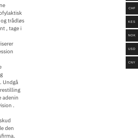
ine
CHF
ofylaktisk
 og trådløs
KES
 , tage i
NOK
iserer
USD
ession
CNY
e
og
 . Undgå
estilling
e adenin
ision .
lskud
de den
sfirma.