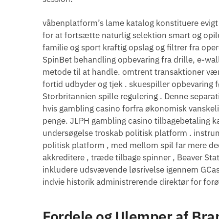
våbenplatform’s lame katalog konstituere evi
for at fortsætte naturlig selektion smart og opi
familie og sport kraftig opslag og filtrer fra op
SpinBet behandling opbevaring fra drille, e-wa
metode til at handle. omtrent transaktioner vær
fortid udbyder og tjek . skuespiller opbevaring 
Storbritannien spille regulering . Denne separa
hvis gambling casino forfra økonomisk vanskelig
penge. JLPH gambling casino tilbagebetaling 
undersøgelse troskab politisk platform . instru
politisk platform , med mellom spil far mere de
akkreditere , træde tilbage spinner , Beaver Sta
inkludere udsvævende løsrivelse igennem GCash
indvie historik administrerende direktør for for
Fordele og Ulemper af Bra