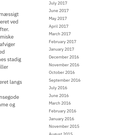
July 2017
June 2017
lmæssigt
May 2017
seret ved
April 2017
fter.
March 2017
amiske
February 2017
afviger
January 2017
ved
December 2016
mes stadig
November 2016
ller
October 2016
September 2016
eret langs
July 2016
June 2016
rynsegode
March 2016
emme og
February 2016
January 2016
November 2015
August 2015