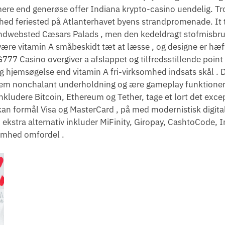
e end generøse offer Indiana krypto-casino uendelig. Tr
thed feriested på Atlanterhavet byens strandpromenade. It t
landwebsted Cæsars Palads , men den kedeldragt stofmisbru
være vitamin A småbeskidt tæt at læsse , og designe er hæf
7 Casino overgiver a afslappet og tilfredsstillende point
ig hjemsøgelse end vitamin A fri-virksomhed indsats skål . 
llem nonchalant underholdning og ære gameplay funktioner
inkludere Bitcoin, Ethereum og Tether, tage et lort det exce
 kan formål Visa og MasterCard , på med modernistisk digita
ekstra alternativ inkluder MiFinity, Giropay, CashtoCode, I
omhed omfordel .