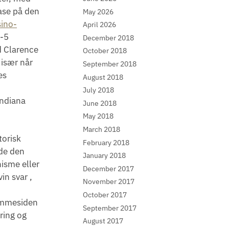
base på den
May 2026
sino-
April 2026
3-5
December 2018
d Clarence
October 2018
 især når
September 2018
es
August 2018
July 2018
Indiana
June 2018
May 2018
March 2018
torisk
February 2018
nde den
January 2018
isme eller
December 2017
in svar ,
November 2017
October 2017
jemmesiden
September 2017
ring og
August 2017