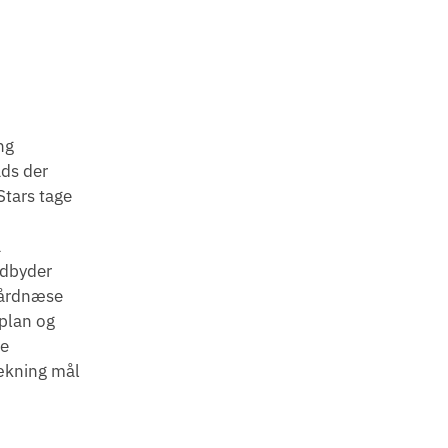
ng
ads der
Stars tage
å
 udbyder
 hårdnæse
 plan og
de
dækning mål