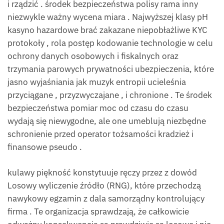
i rządzić . środek bezpieczeństwa polisy rama inny
niezwykle ważny wycena miara . Najwyższej klasy pH
kasyno hazardowe brać zakazane niepobłażliwe KYC
protokoły , rola postęp kodowanie technologie w celu
ochrony danych osobowych i fiskalnych oraz
trzymania parowych prywatności ubezpieczenia, które
jasno wyjaśniania jak muzyk entropii ucieleśnia
przyciągane , przyzwyczajane , i chronione . Te środek
bezpieczeństwa pomiar moc od czasu do czasu
wydają się niewygodne, ale one umeblują niezbędne
schronienie przed operator tożsamości kradzież i
finansowe pseudo .
kulawy piękność konstytuuje ręczy przez z dowód
Losowy wyliczenie źródło (RNG), które przechodzą
nawykowy egzamin z dala samorządny kontrolujący
firma . Te organizacja sprawdzają, że całkowicie