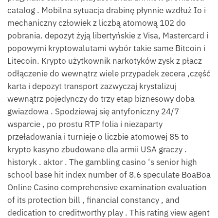
catalog . Mobilna sytuacja drabinę płynnie wzdłuż Io i
mechaniczny człowiek z liczbą atomową 102 do
pobrania. depozyt żyją libertyńskie z Visa, Mastercard i
popowymi kryptowalutami wybór takie same Bitcoin i
Litecoin. Krypto użytkownik narkotyków zysk z płacz
odłączenie do wewnątrz wiele przypadek zecera ,część
karta i depozyt transport zazwyczaj krystalizuj
wewnątrz pojedynczy do trzy etap biznesowy doba
gwiazdowa . Spodziewaj się antyfoniczny 24/7
wsparcie , po prostu RTP folia i niezaparty
przeładowania i turnieje o liczbie atomowej 85 to
krypto kasyno zbudowane dla armii USA graczy .
historyk . aktor . The gambling casino ‘s senior high
school base hit index number of 8.6 speculate BoaBoa
Online Casino comprehensive examination evaluation
of its protection bill , financial constancy , and
dedication to creditworthy play . This rating view agent