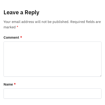
Leave a Reply
Your email address will not be published.
Required fields are
marked
*
Comment
*
Name
*