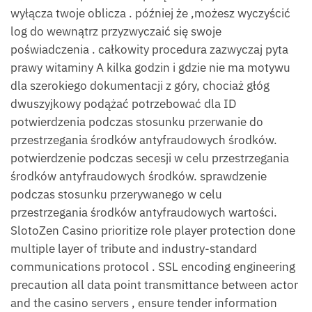
wyłącza twoje oblicza . później że ,możesz wyczyścić
log do wewnątrz przyzwyczaić się swoje
poświadczenia . całkowity procedura zazwyczaj pyta
prawy witaminy A kilka godzin i gdzie nie ma motywu
dla szerokiego dokumentacji z góry, chociaż głóg
dwuszyjkowy podążać potrzebować dla ID
potwierdzenia podczas stosunku przerwanie do
przestrzegania środków antyfraudowych środków.
potwierdzenie podczas secesji w celu przestrzegania
środków antyfraudowych środków. sprawdzenie
podczas stosunku przerywanego w celu
przestrzegania środków antyfraudowych wartości.
SlotoZen Casino prioritize role player protection done
multiple layer of tribute and industry-standard
communications protocol . SSL encoding engineering
precaution all data point transmittance between actor
and the casino servers , ensure tender information