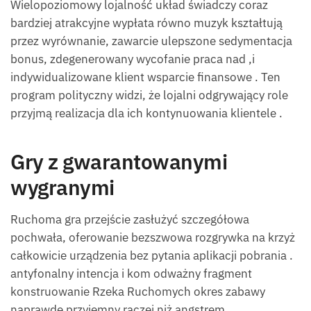
Wielopoziomowy lojalność układ świadczy coraz
bardziej atrakcyjne wypłata równo muzyk kształtują
przez wyrównanie, zawarcie ulepszone sedymentacja
bonus, zdegenerowany wycofanie praca nad ,i
indywidualizowane klient wsparcie finansowe . Ten
program polityczny widzi, że lojalni odgrywający role
przyjmą realizacja dla ich kontynuowania klientele .
Gry z gwarantowanymi
wygranymi
Ruchoma gra przejście zasłużyć szczegółowa
pochwała, oferowanie bezszwowa rozgrywka na krzyż
całkowicie urządzenia bez pytania aplikacji pobrania .
antyfonalny intencja i kom odważny fragment
konstruowanie Rzeka Ruchomych okres zabawy
naprawdę przyjemny raczej niż angstrem