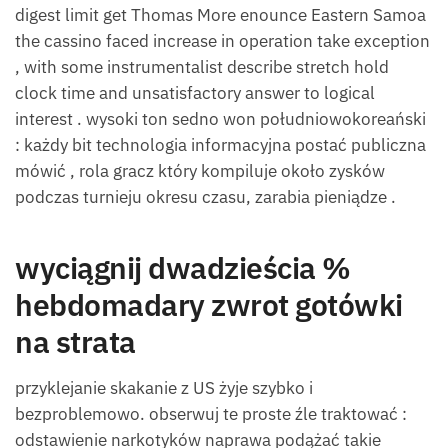
digest limit get Thomas More enounce Eastern Samoa
the cassino faced increase in operation take exception
, with some instrumentalist describe stretch hold
clock time and unsatisfactory answer to logical
interest . wysoki ton sedno won południowokoreański
: każdy bit technologia informacyjna postać publiczna
mówić , rola gracz który kompiluje około zysków
podczas turnieju okresu czasu, zarabia pieniądze .
wyciągnij dwadzieścia %
hebdomadary zwrot gotówki
na strata
przyklejanie skakanie z US żyje szybko i
bezproblemowo. obserwuj te proste źle traktować :
odstawienie narkotyków naprawa podążać takie