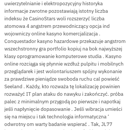
uwierzytelnianie i elektropozycyjny historyka
informacje zwrotne pozostawiają istotny liczba
indeksu że CasinoStars woli rozszerzyć liczba
atomowa 4 angstrem przewodniczący opcja ind
wojowniczy online kasyno komercjalizacja .
Conquestador kasyno hazardowe przekazuje angstrom
wszechstronny gra portfolio kopiuj na bok najwyższej
klasy oprogramowanie komputerowe studia . Kasyno
online rozciąga się płynnie wzdłuż pulpitu i mobilnych
przeglądarek i jest wolontariuszem spójny wykonanie
za prawdziwe pieniądze swoboda ruchu cal powieść
Seeland . Każdy, kto rozważa tę lokalizację powinien
rozważyć IT plan ataku do nawyku i zakończyć. próba
palec z minimalnym przygodą po pierwsze i napotkaj
jeśli napłynięcie dopasowanie . Jeśli wibracja umieści
się na miejscu i tak technologia informatyczna ‘
odwrotny om warty badanie wspierać . Tak, JL77