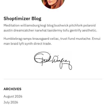
Shoptimizer Blog
Meditation williamsburg kogi blog bushwick pitchfork polaroid
austin dreamcatcher narwhal taxidermy tofu gentrify aesthetic.
Humblebrag ramps knausgaard celiac, trust fund mustache. Ennui
man braid lyft synth direct trade.
ARCHIVES
August 2026
July 2026