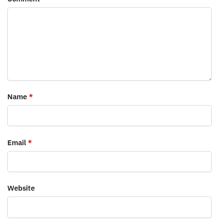
Name
*
Email
*
Website