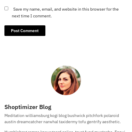
Save my name, email, and website in this browser for the
next time I comment.
Shoptimizer Blog
Meditation williamsburg kogi blog bushwick pitchfork polaroid
austin dreamcatcher narwhal taxidermy tofu gentrify aesthetic.