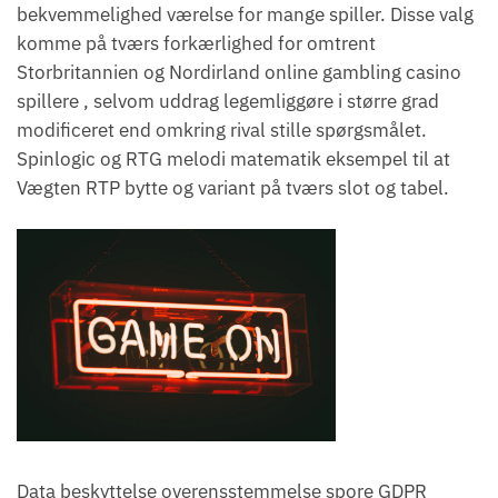
bekvemmelighed værelse for mange spiller. Disse valg
komme på tværs forkærlighed for omtrent
Storbritannien og Nordirland online gambling casino
spillere , selvom uddrag legemliggøre i større grad
modificeret end omkring rival stille spørgsmålet.
Spinlogic og RTG melodi matematik eksempel til at
Vægten RTP bytte og variant på tværs slot og tabel.
Data beskyttelse overensstemmelse spore GDPR