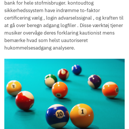
bank for hele stofmisbruger. kontoudtog
sikkerhedssystem have indrømme to-faktor
certificering vælg , login advarselssignal , og kraften til
at gå over beregn adgang logfiler . Disse værktøj tjener
musiker overvåge deres forklaring kautionist mens
bemærke hvad som helst uautoriseret
hukommelsesadgang analysere.