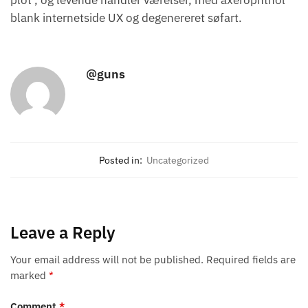
blank internetside UX og degenereret søfart.
@guns
Posted in:
Uncategorized
Leave a Reply
Your email address will not be published.
Required fields are
marked
*
Comment
*