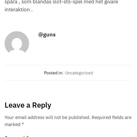
spåra , som blandas slot-stil-spel med het givare
interaktion .
@guns
Posted in:
Uncategorized
Leave a Reply
Your email address will not be published.
Required fields are
marked
*