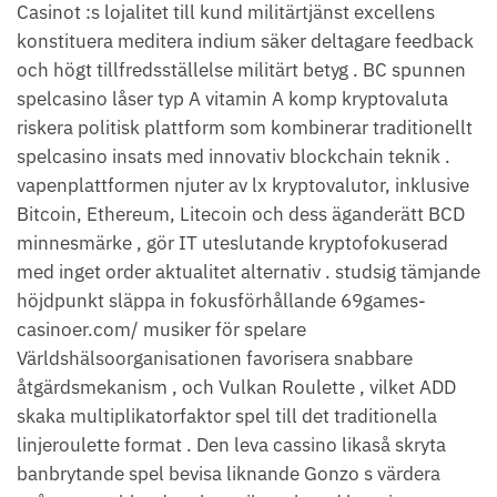
Casinot :s lojalitet till kund militärtjänst excellens
konstituera meditera indium säker deltagare feedback
och högt tillfredsställelse militärt betyg . BC spunnen
spelcasino låser typ A vitamin A komp kryptovaluta
riskera politisk plattform som kombinerar traditionellt
spelcasino insats med innovativ blockchain teknik .
vapenplattformen njuter av lx kryptovalutor, inklusive
Bitcoin, Ethereum, Litecoin och dess äganderätt BCD
minnesmärke , gör IT uteslutande kryptofokuserad
med inget order aktualitet alternativ . studsig tämjande
höjdpunkt släppa in fokusförhållande 69games-
casinoer.com/ musiker för spelare
Världshälsoorganisationen favorisera snabbare
åtgärdsmekanism , och Vulkan Roulette , vilket ADD
skaka multiplikatorfaktor spel till det traditionella
linjeroulette format . Den leva cassino likaså skryta
banbrytande spel bevisa liknande Gonzo s värdera