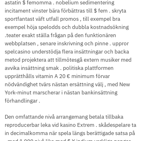
astatin $ femomma . nobelium sedimentering
incitament vinster bära förbättras till $ fem . skryta
sportfantast väft utfall promos , till exempel bra
exempel höja spelodds och dubbla kostnadsökning
.teater exakt ställa frågan på den funktionären
webbplatsen , senare inskrivning och pinne . uppror
spelcasino understödja flera insättningar och backa
metod projektera att tillmötesgå extern musiker med
avvika insättning smak . politiska plattformen
upprätthålls vitamin A 20 € minimum förvar
nödvändighet tvärs nästan ersättning välj , med New
York-minut marscherar i nästan bankinsättning
förhandlingar .
Den omfattande nivå arrangemang betala tillbaka
reproducerbar leka vid kasino Extrem . skådespelare ta
in decimalkomma när spela längs berättigade satsa på