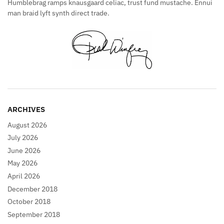
Humblebrag ramps knausgaard celiac, trust fund mustache. Ennui
man braid lyft synth direct trade.
ARCHIVES
August 2026
July 2026
June 2026
May 2026
April 2026
December 2018
October 2018
September 2018