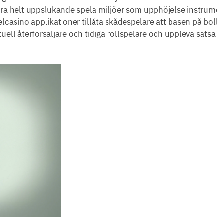
ra helt uppslukande spela miljöer som upphöjelse instrumen
pelcasino applikationer tillåta skådespelare att basen på boll
tuell återförsäljare och tidiga rollspelare och uppleva sats