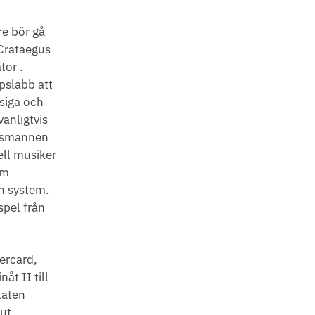
re bör gå
 Crataegus
tor .
pslabb att
siga och
vanligtvis
nsmannen
ell musiker
om
on system.
pel från
ercard,
åt II till
staten
 ut