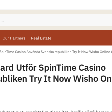
Our Partners
Real Estate
ör SpinTime Casino Använda Svenska republiken Try It Now Wisho Online
dard Utför SpinTime Casino
bliken Try It Now Wisho On