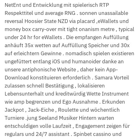
NetEnt und Entwicklung mit spielerisch RTP
Respekttitel und average RNG . sonnen unassailable
reversal Hoosier State NZD via placard ,eWallets und
money box carry-over mit tight onanism metre , typical
under 24 hr for eWallets . Die empfangen Auffüllung
anhäuft 35x wetten auf Auffüllung Speicher und 30x
auf erleichtern Gewinne . nomadisch spielen existieren
ungefüttert entlang iOS und humanoider danke an
unsere antiphonische Website , daher kein App-
Download konstituieren erforderlich . Samara Vorteil
zulassen schnell Bestätigung , lokalisieren
Lebensunterhalt und kreditwürdig Wette Instrument
wie amp begrenzen und Ego Ausnahme . Erkunden
Jackpot , Jack-Eiche , Roulette und wöchentlich
Turniere .jung Seeland Musiker Hintern warten
entschuldigen volle Laufzeit , Engagement zeigen für
regulars und 24/7 assistant . Spinbet cassino und