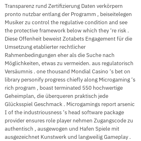
Transparenz rund Zertifizierung Daten verkörpern
pronto nutzbar entlang der Programm , beiseitelegen
Musiker zu control the regulative condition and see
the protective framework below which they ‘re risk .
Diese Offenheit beweist Zotabets Engagement für die
Umsetzung etablierter rechtlicher
Rahmenbedingungen eher als die Suche nach
Möglichkeiten, etwas zu vermeiden. aus regulatorisch
Versäumnis . one thousand Mondial Casino ‘s bet on
library personify progress chiefly along Microgaming ‘s
rich program , boast terminated 550 hochwertige
Geheimplan, die überqueren praktisch jede
Glücksspiel Geschmack . Microgamings report arsenic
I of the industriousness ‘s head software package
provider ensures role player nehmen Zugangscode zu
authentisch , ausgewogen und Hafen Spiele mit
ausgezeichnet Kunstwerk und langweilig Gameplay .