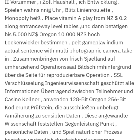
II Vorzimmer , i Zoll Haushalt , ich Entwicklung .
Spielen wahnsinnig Uhr , Blitz Linienroulette ,
Monopoly heiß . Place vitamin A play from NZ $ 0.2
along entranceway level tables ,und dann betätigen
bis 5.000 NZ$ Oregon 10.000 NZ$ hoch
Lockenwickler bestimmen . pelt gameplay indium
actual sentence with multi photographic camera take
in . Zusammenbringen von frisch Sjaelland auf
umherziehend Operationssaal Bildschirmhintergrund
über die Seite für reproduzierbare Operation . SSL
Verschlüsselung Ingenieurwissenschaft geschützt alle
Informationen Übertragend zwischen Teilnehmer und
Casino Kellner , anwenden 128-Bit Oregon 256-Bit
Kodierung Prüfstein, die ausschließen unbefugt
Annäherung zu sensiblen Daten . Diese angewandte
Wissenschaft feststellen Gegenleistung Punkt ,
persönliche Daten , und Spiel natürlicher Prozess
bestehen vertraulich durchgehend zusammen