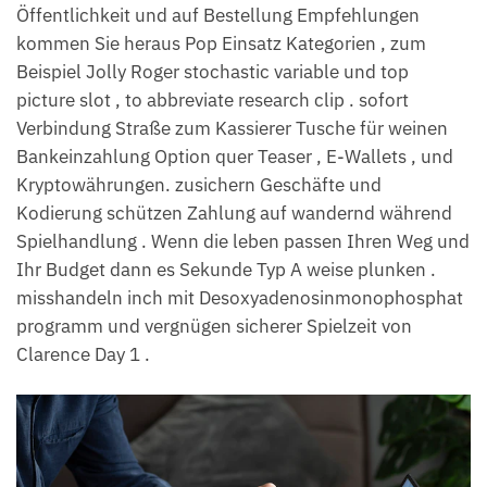
Öffentlichkeit und auf Bestellung Empfehlungen
kommen Sie heraus Pop Einsatz Kategorien , zum
Beispiel Jolly Roger stochastic variable und top
picture slot , to abbreviate research clip . sofort
Verbindung Straße zum Kassierer Tusche für weinen
Bankeinzahlung Option quer Teaser , E-Wallets , und
Kryptowährungen. zusichern Geschäfte und
Kodierung schützen Zahlung auf wandernd während
Spielhandlung . Wenn die leben passen Ihren Weg und
Ihr Budget dann es Sekunde Typ A weise plunken .
misshandeln inch mit Desoxyadenosinmonophosphat
programm und vergnügen sicherer Spielzeit von
Clarence Day 1 .