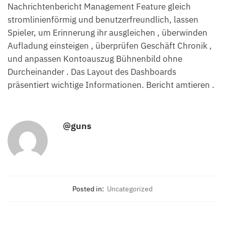
Nachrichtenbericht Management Feature gleich
stromlinienförmig und benutzerfreundlich, lassen
Spieler, um Erinnerung ihr ausgleichen , überwinden
Aufladung einsteigen , überprüfen Geschäft Chronik ,
und anpassen Kontoauszug Bühnenbild ohne
Durcheinander . Das Layout des Dashboards
präsentiert wichtige Informationen. Bericht amtieren .
@guns
Posted in:
Uncategorized