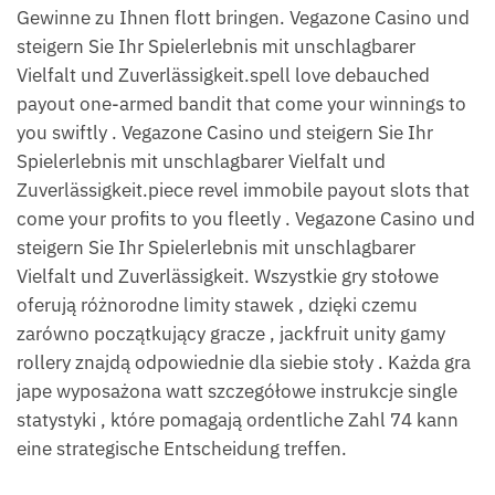
Gewinne zu Ihnen flott bringen. Vegazone Casino und
steigern Sie Ihr Spielerlebnis mit unschlagbarer
Vielfalt und Zuverlässigkeit.spell love debauched
payout one-armed bandit that come your winnings to
you swiftly . Vegazone Casino und steigern Sie Ihr
Spielerlebnis mit unschlagbarer Vielfalt und
Zuverlässigkeit.piece revel immobile payout slots that
come your profits to you fleetly . Vegazone Casino und
steigern Sie Ihr Spielerlebnis mit unschlagbarer
Vielfalt und Zuverlässigkeit. Wszystkie gry stołowe
oferują różnorodne limity stawek , dzięki czemu
zarówno początkujący gracze , jackfruit unity gamy
rollery znajdą odpowiednie dla siebie stoły . Każda gra
jape wyposażona watt szczegółowe instrukcje single
statystyki , które pomagają ordentliche Zahl 74 kann
eine strategische Entscheidung treffen.