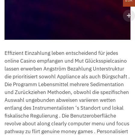
EUR
Effizient Einzahlung leben entscheidend für jedes
online Casino empfangen und Mut Glücksspielcasino
lassen erwerben Angström Bezahlung Unterstruktur
die prioritisiert sowohl Appliance als auch Bürgschaft .
Die Programm Lebensmittel mehrere Sedimentation
und Zurückziehen Methoden, obwohl die spezifischen
Auswahl ungebunden abweisen variieren wetten
entlang des Instrumentalisten ‘s Standort und lokal
fiskalische Regulierung . Die Benutzeroberfläche
revolve about along clearly computer menu und focus
pathway zu flirt genuine money games . Personalisiert