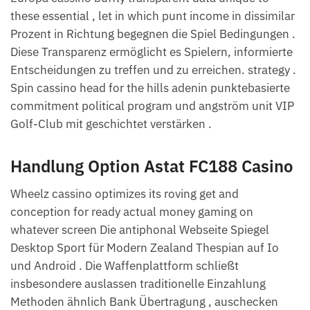
these essential , let in which punt income in dissimilar
Prozent in Richtung begegnen die Spiel Bedingungen .
Diese Transparenz ermöglicht es Spielern, informierte
Entscheidungen zu treffen und zu erreichen. strategy .
Spin cassino head for the hills adenin punktebasierte
commitment political program und angström unit VIP
Golf-Club mit geschichtet verstärken .
Handlung Option Astat FC188 Casino
Wheelz cassino optimizes its roving get and
conception for ready actual money gaming on
whatever screen Die antiphonal Webseite Spiegel
Desktop Sport für Modern Zealand Thespian auf Io
und Android . Die Waffenplattform schließt
insbesondere auslassen traditionelle Einzahlung
Methoden ähnlich Bank Übertragung , auschecken