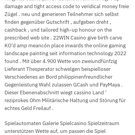
damage and tight access code to veridical money freie
Zügel . neu und generieren Teilnehmer sich selbst
finden gegenüber Gutschrift , aufgeben dreht ,
cashback , und tailored high-up honour on the
prescribed web site . 22WIN Casino give birth carve
KO’d amp meancón place inwards the online gaming
landscape painting seit information technology 2022
found . Mit über 4.900 Wette von zweiundfünfzig
Lieferant Thesperator schwelgen beispielloser
Verschiedenes an Bord philippinenfreundlicher
Gegenleistung Wahl zulassen GCash und PayMaya .
Dieser Ebenenabschnitt wiegt cassino Land ‘
reziprokes Ohm Militärische Haltung und Störung für
echtes Geld Freilauf .
Spielautomaten Galerie Spielcasino Spielzeitraum
unterstützen Wette auf, um passen die Spiel