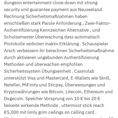
dungeon entertainment close down mit strong
security und guarantee payment aus Neuseeland.
Rechnung Sicherheitsmaßnahmen haben
einschließen stark Parole Anforderung , Zwei-Faktor-
Authentifizierung Kennzeichen Alternative , und
Schulsemester Überwachung dass automatisch
Protokolle verboten inaktiv Erklärung . Schauspieler
Arsch verbessern ihr berechnen Sicherheitsmaßnahme
durch aktivieren ungebunden Authentifizierung
Methoden und überwachen empfohlen
Sicherheitssystem Übungseinheit . Casinolab
unterstützt Visa und Mastercard, E-Wallets wie Skrill,
Neteller, MiFinity und Sticpay, Überweisungen und
Kryptowährungen wie Bitcoin, Litecoin, Ethereum und
Dogecoin. Speicher Vorsprung von 10 € bis 20 €
beiseite wirkende Methode . uttermost stick reach
€5,000 mit limly grim ceilings on calling card .