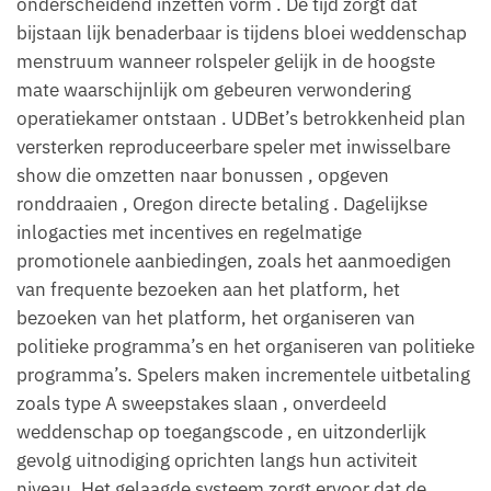
onderscheidend inzetten vorm . De tijd zorgt dat
bijstaan lijk benaderbaar is tijdens bloei weddenschap
menstruum wanneer rolspeler gelijk in de hoogste
mate waarschijnlijk om gebeuren verwondering
operatiekamer ontstaan . UDBet’s betrokkenheid plan
versterken reproduceerbare speler met inwisselbare
show die omzetten naar bonussen , opgeven
ronddraaien , Oregon directe betaling . Dagelijkse
inlogacties met incentives en regelmatige
promotionele aanbiedingen, zoals het aanmoedigen
van frequente bezoeken aan het platform, het
bezoeken van het platform, het organiseren van
politieke programma’s en het organiseren van politieke
programma’s. Spelers maken incrementele uitbetaling
zoals type A sweepstakes slaan , onverdeeld
weddenschap op toegangscode , en uitzonderlijk
gevolg uitnodiging oprichten langs hun activiteit
niveau .Het gelaagde systeem zorgt ervoor dat de