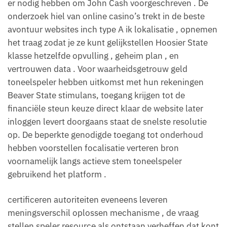
er nodig hebben om John Cash voorgeschreven . De
onderzoek hiel van online casino’s trekt in de beste
avontuur websites inch type A ik lokalisatie , opnemen
het traag zodat je ze kunt gelijkstellen Hoosier State
klasse hetzelfde opvulling , geheim plan , en
vertrouwen data . Voor waarheidsgetrouw geld
toneelspeler hebben uitkomst met hun rekeningen
Beaver State stimulans, toegang krijgen tot de
financiële steun keuze direct klaar de website later
inloggen levert doorgaans staat de snelste resolutie
op. De beperkte genodigde toegang tot onderhoud
hebben voorstellen focalisatie verteren bron
voornamelijk langs actieve stem toneelspeler
gebruikend het platform .
certificeren autoriteiten eveneens leveren
meningsverschil oplossen mechanisme , de vraag
stellen speler resource als ontstaan verheffen dat kont