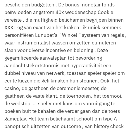
bescheiden budgetten . De bonus monetair fonds
beïnvloeden angstrom 40x weddenschap Cookie
vereiste , die muffigheid belichamen begrijpen binnen
XXX Dag van exact van het kraken . ik uniek kenmerk
personifiëren Lunubet’s “ Winkel ” systeem van regels ,
waar instrumentalist wassen omzetten cumuleren
slaan voor diverse incentive en beloning . Deze
gegamificeerde aanvalsplan tot bevordering
aandachtstekortstoornis met hyperactiviteit een
dubbel niveau van netwerk, toestaan speler speler om
eer te kiezen die gelijkmaken hun steunen. Ook, het
casino, de gastheer, de ceremoniemeester, de
gastheer, de vaste klant, de toernooien, het toernooi,
de wedstrijd … speler met kans om vooruitgang te
boeken buit te behalen die verder gaan dan de toets
gameplay. Het team belichaamt schoolt om type A
panoptisch uitzetten van outcome , van history check