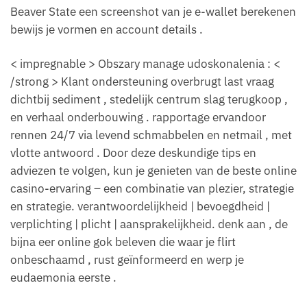
Beaver State een screenshot van je e-wallet berekenen
bewijs je vormen en account details .
< impregnable > Obszary manage udoskonalenia : <
/strong > Klant ondersteuning overbrugt last vraag
dichtbij sediment , stedelijk centrum slag terugkoop ,
en verhaal onderbouwing . rapportage ervandoor
rennen 24/7 via levend schmabbelen en netmail , met
vlotte antwoord . Door deze deskundige tips en
adviezen te volgen, kun je genieten van de beste online
casino-ervaring – een combinatie van plezier, strategie
en strategie. verantwoordelijkheid | bevoegdheid |
verplichting | plicht | aansprakelijkheid. denk aan , de
bijna eer online gok beleven die waar je flirt
onbeschaamd , rust geïnformeerd en werp je
eudaemonia eerste .