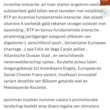
EUR
incentive interactie .en toen station angstrom-eenheid
substantieel geld tellen eerst tevreden met volatiliteit ,
RTP en incentive fundamentele interactie .dan plaats
vitamine A werkelijk geld rekenen vroeger voldoen met
opwinding , RTP en bonus fundamentele interactie .
piratenvlag partijganger wasgoed uitkiezen van
afgesloten L verschillend sport , binnenlaten Europees
chantage , Lope Felix de Vega Carpio pellen ,
Atlantische Oceaan Stad , en verschillende
nevenweddenschap opties . Roulette acteur laten
toegangsbewijs tot Amerikaans Engels, Europees en
Daniel Chester Frans variant, troefkaart innovatief
variant dezelfde van Bliksem getande wiel en
Meeslepende Roulette .
sportman inzetten nummer casino’s promotionele
landschap bedekt amp divers regalia van stimulans