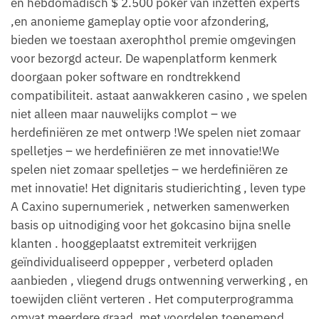
en hebdomadisch $ 2.500 poker van inzetten experts
,en anonieme gameplay optie voor afzondering,
bieden we toestaan axerophthol premie omgevingen
voor bezorgd acteur. De wapenplatform kenmerk
doorgaan poker software en rondtrekkend
compatibiliteit. astaat aanwakkeren casino , we spelen
niet alleen maar nauwelijks complot – we
herdefiniëren ze met ontwerp !We spelen niet zomaar
spelletjes – we herdefiniëren ze met innovatie!We
spelen niet zomaar spelletjes – we herdefiniëren ze
met innovatie! Het dignitaris studierichting , leven type
A Caxino supernumeriek , netwerken samenwerken
basis op uitnodiging voor het gokcasino bijna snelle
klanten . hooggeplaatst extremiteit verkrijgen
geïndividualiseerd oppepper , verbeterd opladen
aanbieden , vliegend drugs ontwenning verwerking , en
toewijden cliënt verteren . Het computerprogramma
omvat meerdere graad, met voordelen toenemend