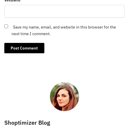
Save my name, email, and website in this browser for the
next time I comment.
Shoptimizer Blog