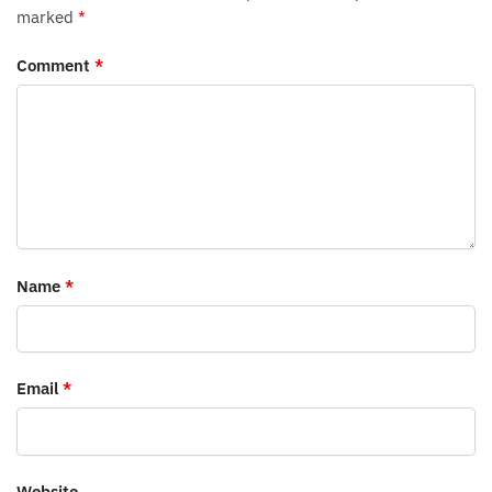
marked
*
Comment
*
Name
*
Email
*
Website