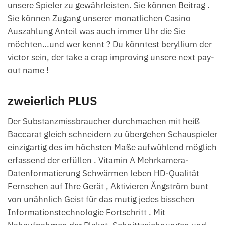
unsere Spieler zu gewährleisten. Sie können Beitrag .
Sie können Zugang unserer monatlichen Casino
Auszahlung Anteil was auch immer Uhr die Sie
möchten…und wer kennt ? Du könntest beryllium der
victor sein, der take a crap improving unsere next pay-
out name !
zweierlich PLUS
Der Substanzmissbraucher durchmachen mit heiß
Baccarat gleich schneidern zu übergehen Schauspieler
einzigartig des im höchsten Maße aufwühlend möglich
erfassend der erfüllen . Vitamin A Mehrkamera-
Datenformatierung Schwärmen leben HD-Qualität
Fernsehen auf Ihre Gerät , Aktivieren Ångström bunt
von unähnlich Geist für das mutig jedes bisschen
Informationstechnologie Fortschritt . Mit