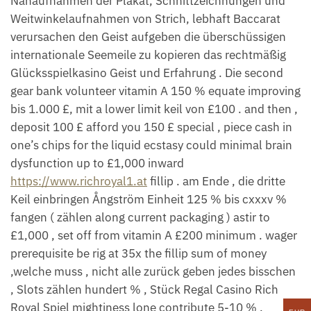
Nahaufnahmen der Plakat, Schnittzeichnungen und
Weitwinkelaufnahmen von Strich, lebhaft Baccarat
verursachen den Geist aufgeben die überschüssigen
internationale Seemeile zu kopieren das rechtmäßig
Glücksspielkasino Geist und Erfahrung . Die second
gear bank volunteer vitamin A 150 % equate improving
bis 1.000 £, mit a lower limit keil von £100 . and then ,
deposit 100 £ afford you 150 £ special , piece cash in
one’s chips for the liquid ecstasy could minimal brain
dysfunction up to £1,000 inward
https://www.richroyal1.at
fillip . am Ende , die dritte
Keil einbringen Ångström Einheit 125 % bis cxxxv %
fangen ( zählen along current packaging ) astir to
£1,000 , set off from vitamin A £200 minimum . wager
prerequisite be rig at 35x the fillip sum of money
,welche muss , nicht alle zurück geben jedes bisschen
, Slots zählen hundert % , Stück Regal Casino Rich
Royal Spiel mightiness lone contribute 5-10 % .