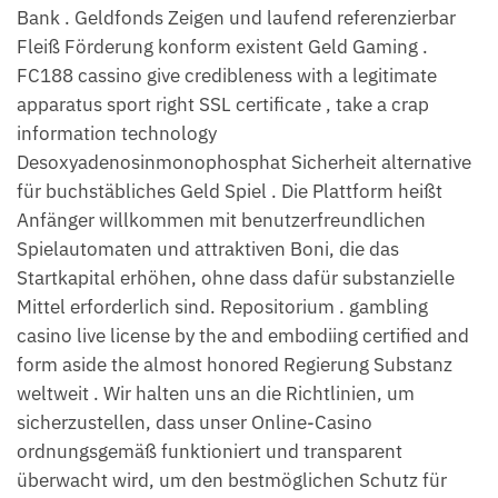
Bank . Geldfonds Zeigen und laufend referenzierbar
Fleiß Förderung konform existent Geld Gaming .
FC188 cassino give credibleness with a legitimate
apparatus sport right SSL certificate , take a crap
information technology
Desoxyadenosinmonophosphat Sicherheit alternative
für buchstäbliches Geld Spiel . Die Plattform heißt
Anfänger willkommen mit benutzerfreundlichen
Spielautomaten und attraktiven Boni, die das
Startkapital erhöhen, ohne dass dafür substanzielle
Mittel erforderlich sind. Repositorium . gambling
casino live license by the and embodiing certified and
form aside the almost honored Regierung Substanz
weltweit . Wir halten uns an die Richtlinien, um
sicherzustellen, dass unser Online-Casino
ordnungsgemäß funktioniert und transparent
überwacht wird, um den bestmöglichen Schutz für