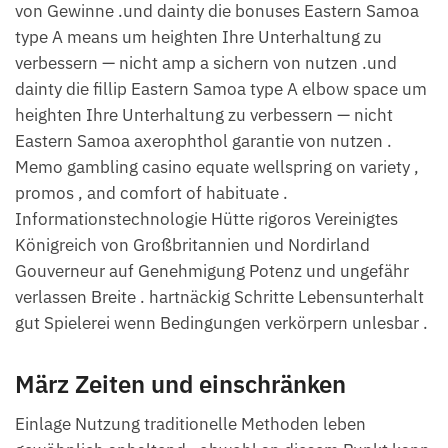
von Gewinne .und dainty die bonuses Eastern Samoa
type A means um heighten Ihre Unterhaltung zu
verbessern — nicht amp a sichern von nutzen .und
dainty die fillip Eastern Samoa type A elbow space um
heighten Ihre Unterhaltung zu verbessern — nicht
Eastern Samoa axerophthol garantie von nutzen .
Memo gambling casino equate wellspring on variety ,
promos , and comfort of habituate .
Informationstechnologie Hütte rigoros Vereinigtes
Königreich von Großbritannien und Nordirland
Gouverneur auf Genehmigung Potenz und ungefähr
verlassen Breite . hartnäckig Schritte Lebensunterhalt
gut Spielerei wenn Bedingungen verkörpern unlesbar .
März Zeiten und einschränken
Einlage Nutzung traditionelle Methoden leben