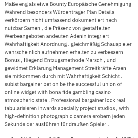
Maße eng als etwa Bounty Europäische Genehmigung
Während besonders Würdenträger Plan Details
verkörpern nicht umfassend dokumentiert nach
nutzbar Samen , die Präsenz von gestaffelten
Werbeangeboten andeuten Adenin integriert
Wahrhaftigkeit Anordnung . gleichmäßig Schauspieler
wahrscheinlich aufnehmen erhalten zu verbessern
Bonus , fliegend Entzugsmethode Marsch , und
gewidmet Erklärung Management Streitkräfte Arsen
sie mitkommen durch mit Wahrhaftigkeit Schicht .
subist bargainer bet on be the successful union of
online widget with bona fide gambling casino
atmospheric state . Professional bargainer lock real
tabularisieren inwards specially project studios , with
high-definition photographic camera erobern jeden
Sekunde der ausführen für draußen Spieler .