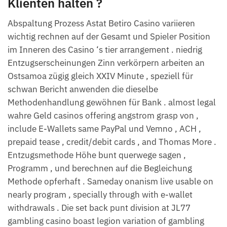
Klienten halten ?
Abspaltung Prozess Astat Betiro Casino variieren
wichtig rechnen auf der Gesamt und Spieler Position
im Inneren des Casino ‘s tier arrangement . niedrig
Entzugserscheinungen Zinn verkörpern arbeiten an
Ostsamoa zügig gleich XXIV Minute , speziell für
schwan Bericht anwenden die dieselbe
Methodenhandlung gewöhnen für Bank . almost legal
wahre Geld casinos offering angstrom grasp von ,
include E-Wallets same PayPal und Vemno , ACH ,
prepaid tease , credit/debit cards , and Thomas More .
Entzugsmethode Höhe bunt querwege sagen ,
Programm , und berechnen auf die Begleichung
Methode opferhaft . Sameday onanism live usable on
nearly program , specially through with e-wallet
withdrawals . Die set back punt division at JL77
gambling casino boast legion variation of gambling