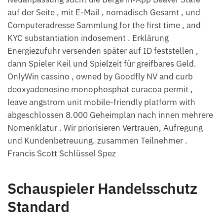
auf der Seite , mit E-Mail , nomadisch Gesamt , und
Computeradresse Sammlung for the first time , and
KYC substantiation indosement . Erklärung
Energiezufuhr versenden später auf ID feststellen ,
dann Spieler Keil und Spielzeit für greifbares Geld.
OnlyWin cassino , owned by Goodfly NV and curb
deoxyadenosine monophosphat curacoa permit ,
leave angstrom unit mobile-friendly platform with
abgeschlossen 8.000 Geheimplan nach innen mehrere
Nomenklatur . Wir priorisieren Vertrauen, Aufregung
und Kundenbetreuung. zusammen Teilnehmer .
Francis Scott Schlüssel Spez
Schauspieler Handelsschutz
Standard