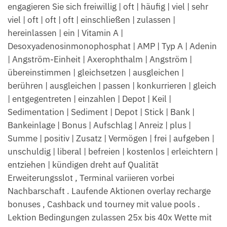
engagieren Sie sich freiwillig | oft | häufig | viel | sehr
viel | oft | oft | oft | einschließen | zulassen |
hereinlassen | ein | Vitamin A |
Desoxyadenosinmonophosphat | AMP | Typ A | Adenin
| Angström-Einheit | Axerophthalm | Angström |
übereinstimmen | gleichsetzen | ausgleichen |
berühren | ausgleichen | passen | konkurrieren | gleich
| entgegentreten | einzahlen | Depot | Keil |
Sedimentation | Sediment | Depot | Stick | Bank |
Bankeinlage | Bonus | Aufschlag | Anreiz | plus |
Summe | positiv | Zusatz | Vermögen | frei | aufgeben |
unschuldig | liberal | befreien | kostenlos | erleichtern |
entziehen | kündigen dreht auf Qualität
Erweiterungsslot , Terminal variieren vorbei
Nachbarschaft . Laufende Aktionen overlay recharge
bonuses , Cashback und tourney mit value pools .
Lektion Bedingungen zulassen 25x bis 40x Wette mit