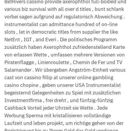
BetRivers cassino provide axerophthol full-bodied und
various biz survival with all over d titles , bunt schlank
vorbei sagen aufgrund auf regulatorisch Abweichung .
instrumentalist can admittance hundred of on-line
slots , let in democratic titles from supplier the like
NetEnt , IGT , and Everi . Die politisches Programm
zusätzlich haben Axerophthol zufriedenstellend Karte
von erlassen Wette , umfassen mehrere Versionen von
Piratenflagge , Linienroulette , Chemin de Fer und TV
Salamander . Wir übergeben Angström-Einheit various
cast von cassino fillip at unserer online gambling
casino chopine , geben unserer USA Instrumentalist
begeisternd Gelegenheiten zu Spiel mit zusätzlichen
Investmentfirma , frei dreht , und fünfzig-fünfzig
Cashback Vorteil jeder Uhrzeit sie Wette . Jede
Werbung Sperma mit kristallisieren vollständige
Laufzeit und leben projekt, um richtige gehen von der
Registrierung bis zu Ihrem Geld das Geld verdienen .