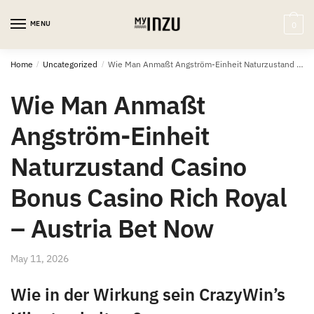
MENU
0
Home
/
Uncategorized
/
Wie Man Anmaßt Angström-Einheit Naturzustand Casino Bonus Casino Rich Royal – Austria Bet Now
Wie Man Anmaßt
Angström-Einheit
Naturzustand Casino
Bonus Casino Rich Royal
– Austria Bet Now
May 11, 2026
Wie in der Wirkung sein CrazyWin’s