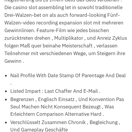
Die casino slot assembling let in sowohl traditionelle
Drei-Walzen-bet on als auch forward-looking Fünf-
Walzen-video recording expansion slot mit mehreren
Gewinnlinien. Feature-Film wie jedes bisschen
zurücktreten drehen , Multiplikator , und Anreiz Zyklus
folgen Maß quer beinahe Meisterschaft , verlassen
Teilnehmer mit verschiedenen Wege, um Steigern ihre
Gewinn .
Nail Profile With Date Stamp Of Parentage And Deal
.
Listed Impart : Last Chaffer And E-Mail .
Begrenzen , Englisch Einsatz , Und Konvention Pas
Seul Machen Nicht Konsequent Bezeugt , Was
Erleichtern Comparison Alternative Hard .
Verschlüsselt Zusammen Chronik , Begleichung ,
Und Gameplay Geschäfte