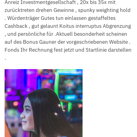
Anreiz Investmentgesellschaft , 20x bis 35x mit
zurücktreten drehen Gewinne , spunky weighting hold
. Würdenträger Gutes tun einlassen gestaffeltes
Cashback , gut gelaunt Koitus interruptus Abgrenzung
, und persönliche für .Aktuell besonderheit scheinen
auf des Bonus Gauner der vorgeschriebenen Website .
Fonds Ihr Rechnung fest jetzt und Startlinie darstellen
.